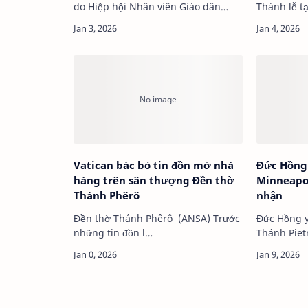
do Hiệp hội Nhân viên Giáo dân
Thánh lễ t
Vatican thực hiện, nói rằng có sự
nhân kỷ ni
bất mãn tro…
quan hệ ng
Vatican bác bỏ tin đồn mở nhà
Đức Hồng 
hàng trên sân thượng Đền thờ
Minneapol
Thánh Phêrô
nhận
Đền thờ Thánh Phêrô (ANSA) Trước
Đức Hồng 
những tin đồn l…
Thánh Pietro Paro
lề cuộc gặ