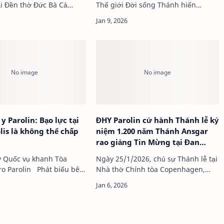
ại Đền thờ Đức Bà Cả
Thế giới Đời sống Thánh hiến
ệm 200 năm thiết lập
(2024) …
oại gi…
y Parolin: Bạo lực tại
ĐHY Parolin cử hành Thánh lễ kỷ
is là không thể chấp
niệm 1.200 năm Thánh Ansgar
rao giảng Tin Mừng tại Đan
Mạch
y Quốc vụ khanh Tòa
Ngày 25/1/2026, chủ sự Thánh lễ tại
lin Phát biểu bên
Nhà thờ Chính tòa Copenhagen,
p “Đạo đức và Kinh…
Đan Mạch, nhân kỷ niệm 1.200 năm
thánh Ansgar…