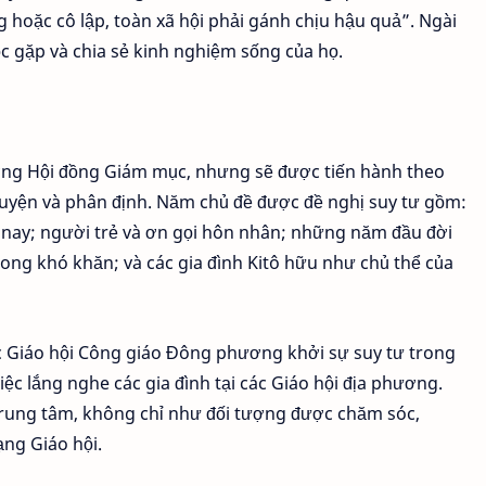
g hoặc cô lập, toàn xã hội phải gánh chịu hậu quả”. Ngài
c gặp và chia sẻ kinh nghiệm sống của họ.
ợng Hội đồng Giám mục, nhưng sẽ được tiến hành theo
guyện và phân định. Năm chủ đề được đề nghị suy tư gồm:
m nay; người trẻ và ơn gọi hôn nhân; những năm đầu đời
ong khó khăn; và các gia đình Kitô hữu như chủ thể của
ác Giáo hội Công giáo Đông phương khởi sự suy tư trong
ệc lắng nghe các gia đình tại các Giáo hội địa phương.
 trung tâm, không chỉ như đối tượng được chăm sóc,
ng Giáo hội.