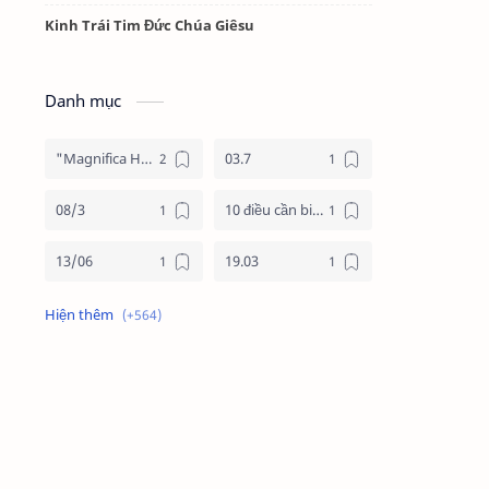
Kinh Trái Tim Đức Chúa Giêsu
Danh mục
"Magnifica Humanitas"
03.7
08/3
10 điều cần biết về mùa vọng
13/06
19.03
19/3
20.11
2025
2026
24 giờ cho chúa
24 giờ cho chúa 2026
4 nước châu phi
4 nước phi châu