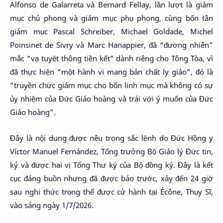
Alfonso de Galarreta và Bernard Fellay, lần lượt là giám
mục chủ phong và giám mục phụ phong, cùng bốn tân
giám mục Pascal Schreiber, Michael Goldade, Michel
Poinsinet de Sivry và Marc Hanappier, đã “đương nhiên”
mắc “vạ tuyệt thông tiền kết” dành riêng cho Tông Tòa, vì
đã thực hiện “một hành vi mang bản chất ly giáo”, đó là
“truyền chức giám mục cho bốn linh mục mà không có sự
ủy nhiệm của Đức Giáo hoàng và trái với ý muốn của Đức
Giáo hoàng”.
Đây là nội dung được nêu trong sắc lệnh do Đức Hồng y
Víctor Manuel Fernández, Tổng trưởng Bộ Giáo lý Đức tin,
ký và được hai vị Tổng Thư ký của Bộ đồng ký. Đây là kết
cục đáng buồn nhưng đã được báo trước, xảy đến 24 giờ
sau nghi thức trọng thể được cử hành tại Écône, Thụy Sĩ,
vào sáng ngày 1/7/2026.