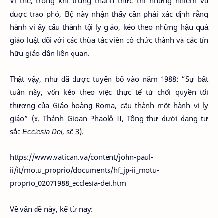
Vì thế, trong khi trung thành thực thi những nhiệm vụ
được trao phó, Bộ này nhận thấy cần phải xác định rằng
hành vi ấy cấu thành tội ly giáo, kéo theo những hậu quả
giáo luật đối với các thừa tác viên có chức thánh và các tín
hữu giáo dân liên quan.
Thật vậy, như đã được tuyên bố vào năm 1988: “Sự bất
tuân này, vốn kéo theo việc thực tế từ chối quyền tối
thượng của Giáo hoàng Roma, cấu thành một hành vi ly
giáo” (x. Thánh Gioan Phaolô II, Tông thư dưới dạng tự
sắc
Ecclesia Dei
, số 3).
https://www.vatican.va/content/john-paul-
ii/it/motu_proprio/documents/hf_jp-ii_motu-
proprio_02071988_ecclesia-dei.html
Về vấn đề này, kể từ nay: