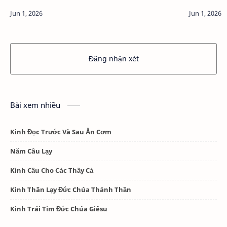
Quan thầy Cựu Sinh viên Công giáo Hà Tĩnh và Bế
cho Mẹ Mar
…
kinh,…
Đăng nhận xét
Bài xem nhiều
Kinh Đọc Trước Và Sau Ăn Cơm
Năm Câu Lạy
Kinh Cầu Cho Các Thầy Cả
Kinh Thân Lạy Đức Chúa Thánh Thần
Kinh Trái Tim Đức Chúa Giêsu