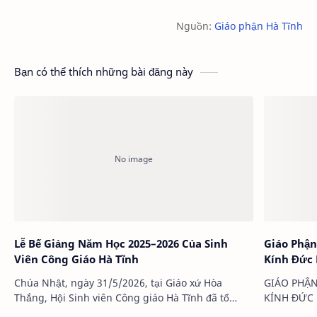
Nguồn:
Giáo phận Hà Tĩnh
Bạn có thể thích những bài đăng này
Lễ Bế Giảng Năm Học 2025–2026 Của Sinh
Giáo Phận
Viên Công Giáo Hà Tĩnh
Kính Đức
Chúa Nhật, ngày 31/5/2026, tại Giáo xứ Hòa
GIÁO PHẬN
Thắng, Hội Sinh viên Công giáo Hà Tĩnh đã tổ
KÍNH ĐỨC 
chức chương trình Lễ kính Thánh Giuse Thợ –
tình yêu c