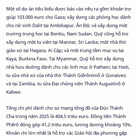
Một số dự án tiêu biểu được báo cáo nêu ra gồm khoản trợ
giúp 103.000 euro cho Gaza; xây dựng các phòng học dành
cho nữ sinh Dalit tại Ambikapur, Ấn Độ; và xây dựng một
trường trung học tại Bentiu, Nam Sudan. Quỹ cũng hỗ trợ
xây dựng một tu viện tại Mannar, Sri Lanka; một nhà thờ
giáo xứ tại Hagaza, Ai Cập; và một trung tâm mục vụ tại
Kaya, Burkina Faso. Tại Myanmar, Quỹ hỗ trợ xây dựng
nhà hưu dưỡng dành cho các linh mục ở Pathein; tại Haiti,
tu sửa nhà xứ của nhà thờ Thánh Giêrônimô ở Gonaïves;
và tại Zambia, tu sửa Đại chủng viện Thánh Augustinô ở
Kabwe.
Tổng chi phí dành cho sứ mạng tông đồ của Đức Thánh
Cha trong năm 2025 là 404,5 triệu euro. Đồng tiền Thánh
Phêrô đóng góp 41,2 triệu euro, tương đương khoảng 10%.
Khoản chi lớn nhất là hỗ trợ các Giáo hội địa phương gặp