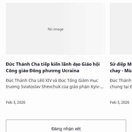
Đức Thánh Cha tiếp kiến lãnh đạo Giáo hội
Sứ điệp Mùa Cha
Công giáo Đông phương Ucraina
chay - Mù
Đức Thánh Cha Lêô XIV và Đức Tổng Giám mục
Đức Thánh 
trưởng Sviatoslav Shevchuk của giáo phận Kyiv-
chung tại 
Halych, lãnh đạo Giáo …
4.2.20
Đăng nhận xét