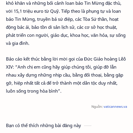
khó khăn và những bối cảnh loan báo Tin Mừng đặc thù,
với 15,1 triệu euro từ Quỹ. Tiếp theo là phụng tự và loan
báo Tin Mừng, truyền bá sứ điệp, các Tòa Sứ thần, hoạt
động bác ái, bảo tồn di sản lịch sử, các cơ sở học thuật,
phát triển con người, giáo dục, khoa học, văn hóa, sự sống
và gia đình.
Báo cáo kết thúc bằng lời mời gọi của Đức Giáo hoàng Lêô
XIV: “Anh chị em cũng hãy giúp chúng tôi, giúp đỡ lẫn
nhau xây dựng những nhịp cầu, bằng đối thoại, bằng gặp
gỡ, hiệp nhất tất cả để trở thành một dân tộc duy nhất,
luôn sống trong hòa bình”.
Nguồn:
vaticannews.va
Bạn có thể thích những bài đăng này