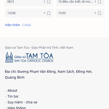
08/3
10 điều cần biết về mùa vọng
13/06
19.03
19/3
20.11
2025
2026
24 giờ cho chúa
24 giờ cho chúa 2026
4 nước châu phi
4 nước phi châu
5 cách đơn giản dọn tâm hồn đón chúa
6 gương mặt
Địa chỉ: Đường Phạm Văn Đồng, Nam Sách, Đồng Hới,
Quảng Bình
7 ơn chúa thánh thần
9 điều nên biết
About
Ad Limina 2026
AI
Tin tức
Suy niệm - chia sẻ
An ninh mạng
an táng
Hiệp thông