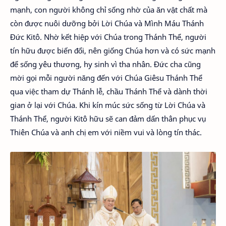
mạnh, con người không chỉ sống nhờ của ăn vật chất mà
còn được nuôi dưỡng bởi Lời Chúa và Mình Máu Thánh
Đức Kitô. Nhờ kết hiệp với Chúa trong Thánh Thể, người
tín hữu được biến đổi, nên giống Chúa hơn và có sức mạnh
để sống yêu thương, hy sinh vì tha nhân. Đức cha cũng
mời gọi mỗi người năng đến với Chúa Giêsu Thánh Thể
qua việc tham dự Thánh lễ, chầu Thánh Thể và dành thời
gian ở lại với Chúa. Khi kín múc sức sống từ Lời Chúa và
Thánh Thể, người Kitô hữu sẽ can đảm dấn thân phục vụ
Thiên Chúa và anh chị em với niềm vui và lòng tín thác.