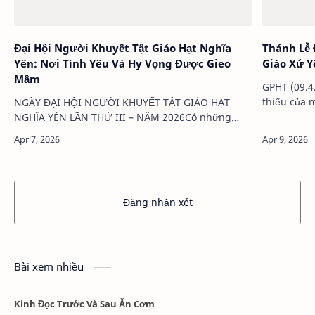
Đại Hội Người Khuyết Tật Giáo Hạt Nghĩa
Thánh Lễ 
Yên: Nơi Tình Yêu Và Hy Vọng Được Gieo
Giáo Xứ 
Mầm
GPHT (09.4
thiếu của m
NGÀY ĐẠI HỘI NGƯỜI KHUYẾT TẬT GIÁO HẠT
hữu để cùn
NGHĨA YÊN LẦN THỨ III – NĂM 2026Có những
của cộng đ
bước chân không lành lặnNhưng vẫn đi bằng
nghị lực phi thường,Có những cuộc đời nhiều
khiếm khuyếtMà…
Đăng nhận xét
Bài xem nhiều
Kinh Đọc Trước Và Sau Ăn Cơm