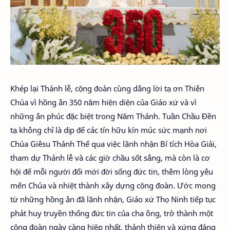
Khép lại Thánh lễ, cộng đoàn cùng dâng lời tạ ơn Thiên
Chúa vì hồng ân 350 năm hiện diện của Giáo xứ và vì
những ân phúc đặc biệt trong Năm Thánh. Tuần Chầu Đền
tạ không chỉ là dịp để các tín hữu kín múc sức mạnh nơi
Chúa Giêsu Thánh Thể qua việc lãnh nhận Bí tích Hòa Giải,
tham dự Thánh lễ và các giờ chầu sốt sắng, mà còn là cơ
hội để mỗi người đổi mới đời sống đức tin, thêm lòng yêu
mến Chúa và nhiệt thành xây dựng cộng đoàn. Ước mong
từ những hồng ân đã lãnh nhận, Giáo xứ Thọ Ninh tiếp tục
phát huy truyền thống đức tin của cha ông, trở thành một
cộng đoàn ngày càng hiệp nhất, thánh thiện và xứng đáng