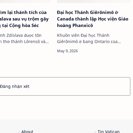
tìm lại thánh tích của
Đại học Thánh Giêrônimô ở
slava sau vụ trộm gây
Canada thành lập Học viện Giáo
 tại Cộng hòa Séc
hoàng Phanxicô
nh Zdislava được tôn
Khuôn viên Đại học Thánh
ền thờ thánh Lôrensô và
Giêrônimô ở bang Ontario của
thánh Zdislava ở Cộng hòa Séc …
Canada Đại học Thánh Giêrônimô
ở bang …
Đăng nhận xét
About
Tin Vatican