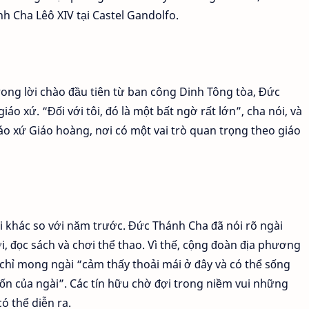
h Cha Lêô XIV tại Castel Gandolfo.
rong lời chào đầu tiên từ ban công Dinh Tông tòa, Đức
o xứ. “Đối với tôi, đó là một bất ngờ rất lớn”, cha nói, và
iáo xứ Giáo hoàng, nơi có một vai trò quan trọng theo giáo
 khác so với năm trước. Đức Thánh Cha đã nói rõ ngài
, đọc sách và chơi thể thao. Vì thế, cộng đoàn địa phương
chỉ mong ngài “cảm thấy thoải mái ở đây và có thể sống
ốn của ngài”. Các tín hữu chờ đợi trong niềm vui những
ó thể diễn ra.