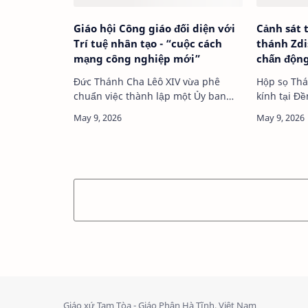
Giáo hội Công giáo đối diện với
Cảnh sát 
Trí tuệ nhân tạo - “cuộc cách
thánh Zdi
mạng công nghiệp mới”
chấn động
Đức Thánh Cha Lêô XIV vừa phê
Hộp sọ Thá
chuẩn việc thành lập một Ủy ban
kính tại Đ
Liên Bộ về Trí tuệ Nhân tạo, nhằm
nghiên cứu, phố…