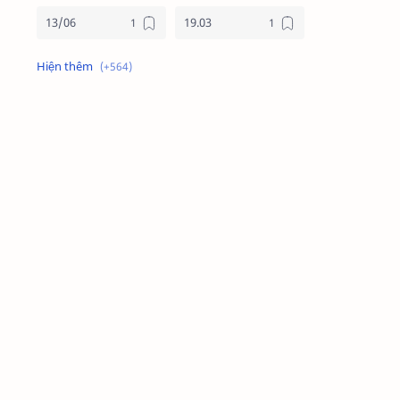
13/06
19.03
19/3
20.11
2025
2026
24 giờ cho chúa
24 giờ cho chúa 2026
4 nước châu phi
4 nước phi châu
5 cách đơn giản dọn tâm hồn đón chúa
6 gương mặt
7 ơn chúa thánh thần
9 điều nên biết
Ad Limina 2026
AI
An ninh mạng
an táng