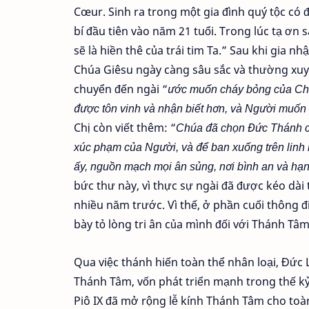
Cœur. Sinh ra trong một gia đình quý tộc có đ
bí đầu tiên vào năm 21 tuổi. Trong lúc tạ ơn 
sẽ là hiền thê của trái tim Ta.” Sau khi gia nh
Chúa Giêsu ngày càng sâu sắc và thường xuy
chuyển đến ngài “
ước muốn cháy bỏng của Chú
được tôn vinh và nhận biết hơn, và Người muốn 
Chị còn viết thêm: “
Chúa đã chọn Đức Thánh cha
xúc phạm của Người, và để ban xuống trên linh h
ấy, nguồn mạch mọi ân sủng, nơi bình an và hạ
bức thư này, vì thực sự ngài đã được kéo dài
nhiều năm trước. Vì thế, ở phần cuối thông đ
bày tỏ lòng tri ân của mình đối với Thánh Tâ
Qua việc thánh hiến toàn thể nhân loại, Đức
Thánh Tâm, vốn phát triển mạnh trong thế kỷ 
Piô IX đã mở rộng lễ kính Thánh Tâm cho toà