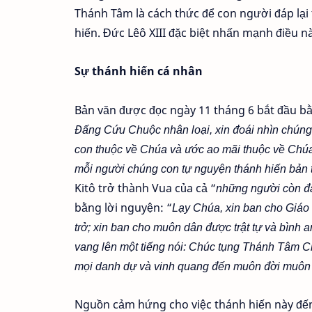
Thánh Tâm là cách thức để con người đáp lạ
hiến. Đức Lêô XIII đặc biệt nhấn mạnh điều n
Sự thánh hiến cá nhân
Bản văn được đọc ngày 11 tháng 6 bắt đầu bằ
Đấng Cứu Chuộc nhân loại, xin đoái nhìn chún
con thuộc về Chúa và ước ao mãi thuộc về Chúa
mỗi người chúng con tự nguyện thánh hiến bản
Kitô trở thành Vua của cả “
những người còn đa
bằng lời nguyện: “
Lạy Chúa, xin ban cho Giáo
trở; xin ban cho muôn dân được trật tự và bình 
vang lên một tiếng nói: Chúc tụng Thánh Tâm C
mọi danh dự và vinh quang đến muôn đời muôn 
Nguồn cảm hứng cho việc thánh hiến này đến