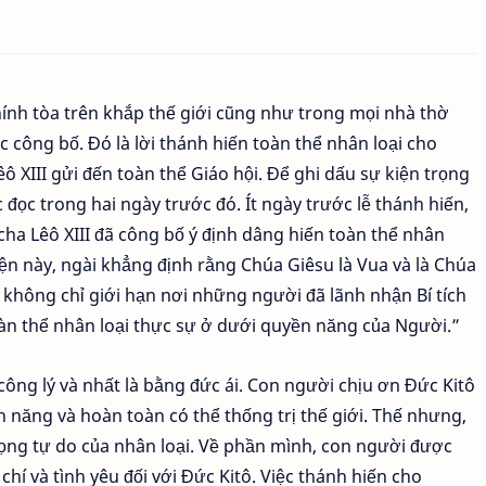
hính tòa trên khắp thế giới cũng như trong mọi nhà thờ
c công bố. Đó là lời thánh hiến toàn thể nhân loại cho
XIII gửi đến toàn thể Giáo hội. Để ghi dấu sự kiện trọng
 đọc trong hai ngày trước đó. Ít ngày trước lễ thánh hiến,
cha Lêô XIII đã công bố ý định dâng hiến toàn thể nhân
ện này, ngài khẳng định rằng Chúa Giêsu là Vua và là Chúa
không chỉ giới hạn nơi những người đã lãnh nhận Bí tích
toàn thể nhân loại thực sự ở dưới quyền năng của Người.”
ông lý và nhất là bằng đức ái. Con người chịu ơn Đức Kitô
 năng và hoàn toàn có thể thống trị thế giới. Thế nhưng,
rọng tự do của nhân loại. Về phần mình, con người được
chí và tình yêu đối với Đức Kitô. Việc thánh hiến cho