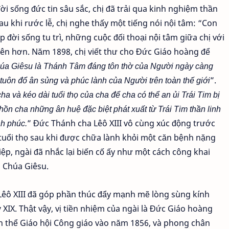
ời sống đức tin sâu sắc, chị đã trải qua kinh nghiệm thần
sau khi rước lễ, chị nghe thấy một tiếng nói nội tâm: “Con
ập đời sống tu trì, những cuộc đối thoại nội tâm giữa chị với
ên hơn. Năm 1898, chị viết thư cho Đức Giáo hoàng để
a Giêsu là Thánh Tâm đáng tôn thờ của Người ngày càng
tuôn đổ ân sủng và phúc lành của Người trên toàn thế giới
”.
 và kéo dài tuổi thọ của cha để cha có thể an ủi Trái Tim bị
ồn cha những ân huệ đặc biệt phát xuất từ Trái Tim thần linh
nh phúc.
” Đức Thánh cha Lêô XIII vô cùng xúc động trước
 tuổi thọ sau khi được chữa lành khỏi một căn bệnh nặng
iệp, ngài đã nhắc lại biến cố ấy như một cách công khai
m Chúa Giêsu.
 Lêô XIII đã góp phần thúc đẩy mạnh mẽ lòng sùng kính
XIX. Thật vậy, vị tiền nhiệm của ngài là Đức Giáo hoàng
n thể Giáo hội Công giáo vào năm 1856, và phong chân