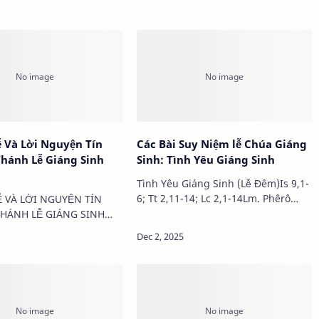
ễ Và Lời Nguyện Tín
Các Bài Suy Niệm lễ Chúa Giáng
hánh Lễ Giáng Sinh
Sinh: Tình Yêu Giáng Sinh
Tình Yêu Giáng Sinh (Lễ Đêm)Is 9,1-
6; Tt 2,11-14; Lc 2,1-14Lm. Phêrô
Ễ VÀ LỜI NGUYỆN TÍN
Nguyễn Văn HươngTrong đêm
HÁNH LỄ GIÁNG SINH
mừng Con Chúa giáng sinh, chúng
✦ ✦ ✦THÁNH LỄ ĐÊM
ta suy niệm về tình yêu Thiên Chúa
NG SINH⁕⁕⁕LỜI DẪN ĐẦU
biểu lộ qua mầu n…
ính thưa cộng
 nay, Đấng Cứu Độ đã
o a…