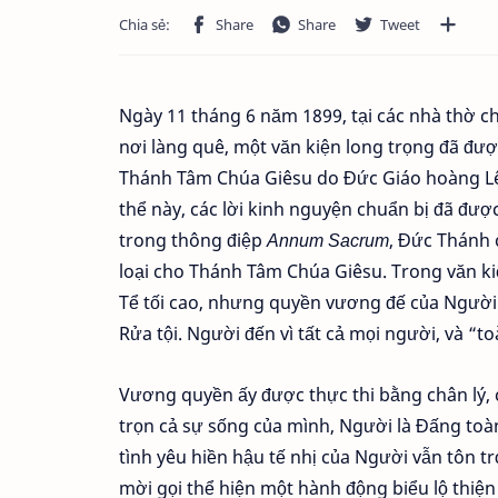
Ngày 11 tháng 6 năm 1899, tại các nhà thờ c
nơi làng quê, một văn kiện long trọng đã đượ
Thánh Tâm Chúa Giêsu do Đức Giáo hoàng Lêô 
thể này, các lời kinh nguyện chuẩn bị đã được
trong thông điệp
Annum Sacrum
, Đức Thánh 
loại cho Thánh Tâm Chúa Giêsu. Trong văn ki
Tể tối cao, nhưng quyền vương đế của Người 
Rửa tội. Người đến vì tất cả mọi người, và “
Vương quyền ấy được thực thi bằng chân lý, c
trọn cả sự sống của mình, Người là Đấng toàn
tình yêu hiền hậu tế nhị của Người vẫn tôn t
mời gọi thể hiện một hành động biểu lộ thiện 