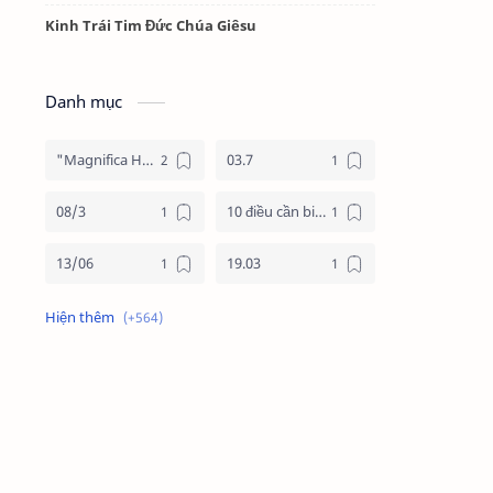
Kinh Trái Tim Đức Chúa Giêsu
Danh mục
"Magnifica Humanitas"
03.7
08/3
10 điều cần biết về mùa vọng
13/06
19.03
19/3
20.11
2025
2026
24 giờ cho chúa
24 giờ cho chúa 2026
4 nước châu phi
4 nước phi châu