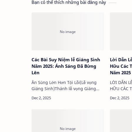
Bạn có thể thích những bài đăng này
Các Bài Suy Niệm lễ Giáng Sinh
Lời Dẫn L
Năm 2025: Ánh Sáng Đã Bừng
Hữu Các T
Lên
Năm 2025
Ân Sủng Lớn Hơn Tội Lỗi(Lễ vọng
LỜI DẪN L
Giáng Sinh)Thánh lễ vọng Giáng
HỮU CÁC T
Sinh hôm nay, phụng vụ cho chúng
NĂM 2025
ta nghe một đoạn Tin Mừng tưởng
VỌNG GIÁ
như “khô khan”: một chuỗi tên dài
THÁNH LỄK
dằng dặc, đó là gi…
đoàn,“Hôm
sinh ra ch