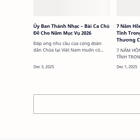
Ủy Ban Thánh Nhạc – Bài Ca Chủ
7 Năm Hồn
Đề Cho Năm Mục Vụ 2026
Tĩnh Tron
Thương C
Đáp ứng nhu cầu của cộng đoàn
dân Chúa tại Việt Nam muốn có
7 NĂM HỒN
được bài ca chủ đề cho năm 2026:
TĨNH TRON
Mỗi kitô hữu phải là một môn đệ
THƯƠNG C
thừa sai như lời Chúa Giêsu dạy:
thành lập 
“Anh em là ánh sáng th…
(22/12/201
ngày 28/12
t…