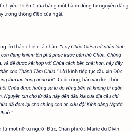
i tình yêu Thiên Chúa bằng một hành động tự nguyện dâng
ày trong thông điệp của ngài.
ng lời thánh hiến cá nhân: “
Lạy Chúa Giêsu rất nhân lành,
g con đang khiêm tốn phủ phục trước bàn thờ Chúa. Chúng
, và để được kết hợp với Chúa cách bền chặt hơn, này đây
 thân cho Thánh Tâm Chúa.
” Lời kinh tiếp tục cầu xin Đức
ng lầm lạc trong bóng tối
”. Cuối cùng, bản văn kết thúc
 hội Chúa được hưởng sự tự do vững bền và không bị ngăn
an. Nguyện xin cho từ đầu này đến đầu kia của địa cầu chỉ
húa đã đem lại cho chúng con ơn cứu độ! Kính dâng Người
thuở.
”
 từ một nữ tu người Đức, Chân phước Marie du Divin