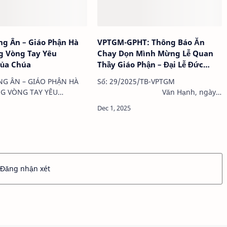
g Ân – Giáo Phận Hà
VPTGM-GPHT: Thông Báo Ăn
g Vòng Tay Yêu
Chay Dọn Mình Mừng Lễ Quan
ủa Chúa
Thầy Giáo Phận – Đại Lễ Đức
Maria Mẹ Thiên Chúa
G ÂN – GIÁO PHẬN HÀ
Số: 29/2025/TB-VPTGM
G VÒNG TAY YÊU
Văn Hạnh, ngày
ỦA CHÚAKỷ niệm 7 năm
21 tháng 12 năm 2025 THÔNG BÁO
Giáo phận Hà Tĩnh
ĂN CHAY DỌN MÌNH MỪNG LỄ
8 – 22/12/2025)Hôm nay,
QUAN THẦY GIÁO PHẬN ĐẠI LỄ ĐỨC
/2025, Giáo phận Hà Tĩnh
MARIA MẸ THIÊN CHÚA Kính …
Đăng nhận xét