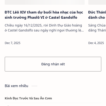
ĐTC Lêô XIV tham dự buổi hòa nhạc của học
Đức Thán
sinh trường Phaolô VI ở Castel Gandolfo
dành cho 
Chiều ngày 16/12/2025, rời Dinh thự Giáo hoàng
Sáng Chúa 
ở Castel Gandolfo sau ngày nghỉ ngơi thường lệ
dâng Thánh
hằng tuần vào thứ Ba, Đức Thánh Cha Lêô XIV đã
…
đến thăm và tham dự buổi hòa nhạc của h…
Đăng nhận xét
Bài xem nhiều
Kinh Đọc Trước Và Sau Ăn Cơm