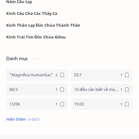
Năm Câu Lạy
Kinh Cầu Cho Các Thầy Cả
Kinh Thân Lạy Đức Chúa Thánh Thần
Kinh Trái Tim Đức Chúa Giêsu
Danh mục
"Magnifica Humanitas"
03.7
08/3
10 điều cần biết về mùa vọng
13/06
19.03
19/3
20.11
2025
2026