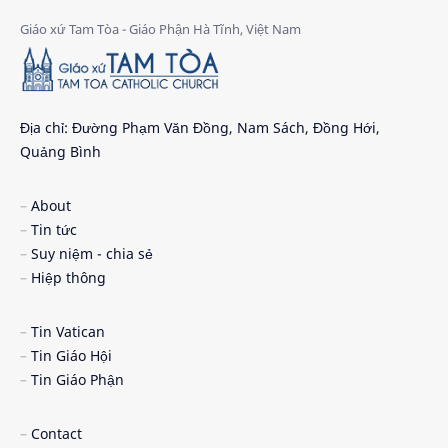
24 giờ cho chúa
24 giờ cho chúa 2026
4 nước châu phi
4 nước phi châu
5 cách đơn giản dọn tâm hồn đón chúa
6 gương mặt
Địa chỉ: Đường Phạm Văn Đồng, Nam Sách, Đồng Hới,
Quảng Bình
7 ơn chúa thánh thần
9 điều nên biết
About
Ad Limina 2026
AI
Tin tức
Suy niệm - chia sẻ
An ninh mạng
an táng
Hiệp thông
anton-viện phụ
Argentina và Pêru
Tin Vatican
Tin Giáo Hội
ba bí tích khai tâm
Bác ái Xã hội - Caritas
Tin Giáo Phận
bài giảng đức thánh cha
bài hát cộng đồng
Contact