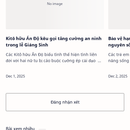
Kitô hữu Ấn Độ kêu gọi tăng cường an ninh
Bảo vệ hạ
trong lễ Giáng Sinh
nguyên s
Các Kitô hữu Ấn Độ biểu tình thể hiện tình liên
Các trẻ em
đới với hai nữ tu bị cáo buộc cưỡng ép cải đạo …
năng sống 
tổ chức, n
Đăng nhận xét
Bài xem nhiều