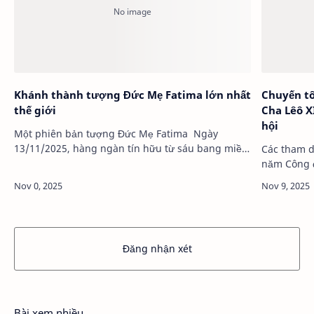
Khánh thành tượng Đức Mẹ Fatima lớn nhất
Chuyến tô
thế giới
Cha Lêô XI
hội
Một phiên bản tượng Đức Mẹ Fatima Ngày
13/11/2025, hàng ngàn tín hữu từ sáu bang miền
Các tham d
Đông Bắ…
năm Công đ
Đăng nhận xét
Bài xem nhiều