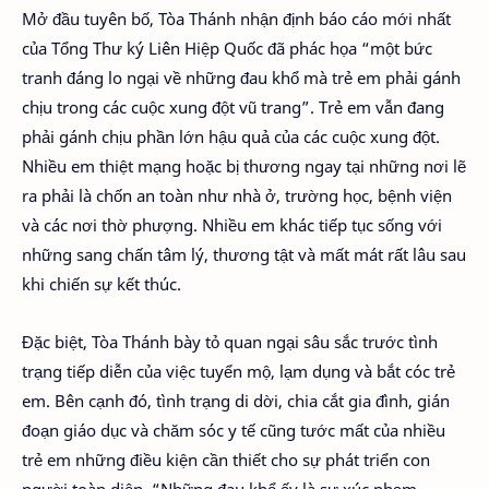
Mở đầu tuyên bố, Tòa Thánh nhận định báo cáo mới nhất
của Tổng Thư ký Liên Hiệp Quốc đã phác họa “một bức
tranh đáng lo ngại về những đau khổ mà trẻ em phải gánh
chịu trong các cuộc xung đột vũ trang”. Trẻ em vẫn đang
phải gánh chịu phần lớn hậu quả của các cuộc xung đột.
Nhiều em thiệt mạng hoặc bị thương ngay tại những nơi lẽ
ra phải là chốn an toàn như nhà ở, trường học, bệnh viện
và các nơi thờ phượng. Nhiều em khác tiếp tục sống với
những sang chấn tâm lý, thương tật và mất mát rất lâu sau
khi chiến sự kết thúc.
Đặc biệt, Tòa Thánh bày tỏ quan ngại sâu sắc trước tình
trạng tiếp diễn của việc tuyển mộ, lạm dụng và bắt cóc trẻ
em. Bên cạnh đó, tình trạng di dời, chia cắt gia đình, gián
đoạn giáo dục và chăm sóc y tế cũng tước mất của nhiều
trẻ em những điều kiện cần thiết cho sự phát triển con
người toàn diện. “Những đau khổ ấy là sự xúc phạm