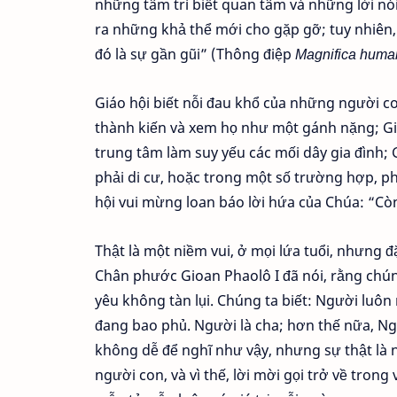
những tâm trí biết quan tâm và những lời nói
ra những khả thể mới cho gặp gỡ; tuy nhiên,
đó là sự gần gũi” (Thông điệp
Magnifica huma
Giáo hội biết nỗi đau khổ của những người co
thành kiến và xem họ như một gánh nặng; Giá
trung tâm làm suy yếu các mối dây gia đình; G
phải di cư, hoặc trong một số trường hợp, phải
hội vui mừng loan báo lời hứa của Chúa: “Cò
Thật là một niềm vui, ở mọi lứa tuổi, nhưng 
Chân phước Gioan Phaolô I đã nói, rằng chú
yêu không tàn lụi. Chúng ta biết: Người luô
đang bao phủ. Người là cha; hơn thế nữa, Ng
không dễ để nghĩ như vậy, nhưng sự thật là 
người con, và vì thế, lời mời gọi trở về tron