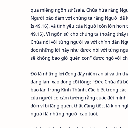
qua miệng ngôn sứ Isaia, Chúa hứa rằng Ngư
Người bảo đảm với chúng ta rằng Người đã k
Is 49,16), và tình yêu của Người còn lớn hơn
49,15). Vị ngôn sứ cho chúng ta thoáng thấy m
Chúa nói với từng người và với chính dân Ng
đọc những lời này như được nói với từng ngư
sẽ không bao giờ quên con” được ngỏ với ch
Đó là những lời đong đầy niềm an ủi và tín th
đang làm xao động cõi lòng: “Đức Chúa đã bỏ t
bao lần trong Kinh Thánh, đặc biệt trong cá
của người có cảm tưởng rằng cuộc đời mình 
đớn vì bị lãng quên, thật đáng tiếc, là kinh 
người là những người cao tuổi.