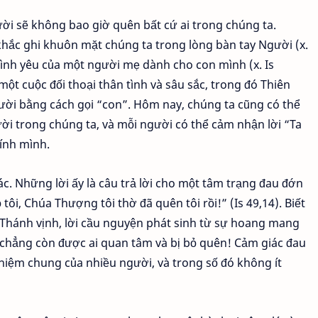
ời sẽ không bao giờ quên bất cứ ai trong chúng ta.
hắc ghi khuôn mặt chúng ta trong lòng bàn tay Người (x.
 tình yêu của một người mẹ dành cho con mình (x. Is
ột cuộc đối thoại thân tình và sâu sắc, trong đó Thiên
ười bằng cách gọi “con”. Hôm nay, chúng ta cũng có thể
ời trong chúng ta, và mỗi người có thể cảm nhận lời “Ta
ính mình.
ác. Những lời ấy là câu trả lời cho một tâm trạng đau đớn
ôi, Chúa Thượng tôi thờ đã quên tôi rồi!” (Is 49,14). Biết
c Thánh vịnh, lời cầu nguyện phát sinh từ sự hoang mang
chẳng còn được ai quan tâm và bị bỏ quên! Cảm giác đau
nghiệm chung của nhiều người, và trong số đó không ít