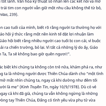
 tốt lành. Văn hóa kỹ thuật số nhân lên các kết nối và mở
 trái tim con người vẫn giữ một nhu cầu không thể từ bỏ,
nitas
, 239).
n cao tuổi của mình, biết rõ rằng người ta thường họ với
o hội ý thức rằng một nền kinh tế đặt lợi nhuận làm
iáo hội biết rằng nhiều người cao tuổi bị con cái, vì buộc
 ra chiến trường, bỏ lại. Vì tất cả những lý do ấy, Giáo
n Ta, Ta sẽ không bao giờ quên ngươi!”.
đặc biệt khi chúng ta không còn trẻ nữa, khám phá ra, như
ng ta là những người được Thiên Chúa dành cho “một tình
n mở mắt nhìn chúng ta, ngay cả khi dường như đêm tối
ười là mẹ” (
Kinh Truyền Tin
, ngày 10/9/1978). Dù có vẻ
ngay cả khi đã già, chúng ta vẫn không ngừng là những
g vòng tay Thiên Chúa, Đấng có tình yêu vừa phụ tử vừa