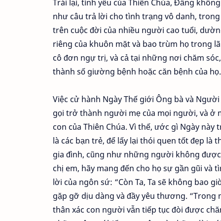
Trái lại, tình yêu của Thiên Chúa, Đấng khôn
như câu trả lời cho tình trạng vô danh, tron
trên cuộc đời của nhiều người cao tuổi, dư
riêng của khuôn mặt và bao trùm họ trong lã
cô đơn ngự trị, và cả tại những nơi chăm sóc
thành số giường bệnh hoặc căn bệnh của họ.
Việc cử hành Ngày Thế giới Ông bà và Người 
gọi trở thành người mẹ của mọi người, và ở m
con của Thiên Chúa. Vì thế, ước gì Ngày này tr
là các bạn trẻ, để lấy lại thói quen tốt đẹp 
gia đình, cũng như những người không được a
chị em, hãy mang đến cho họ sự gần gũi và 
lời của ngôn sứ: “Còn Ta, Ta sẽ không bao gi
gặp gỡ dịu dàng và đầy yêu thương. “Trong 
thân xác con người vẫn tiếp tục đòi được chă