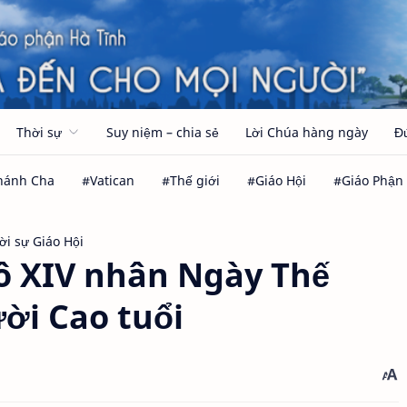
Thời sự
Suy niệm – chia sẻ
Lời Chúa hàng ngày
Đ
ời sự Giáo Hội
êô XIV nhân Ngày Thế
ời Cao tuổi