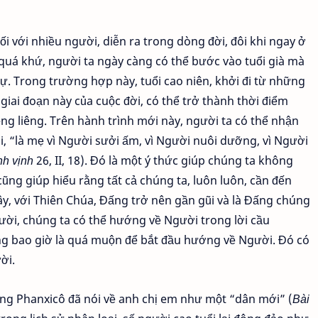
i với nhiều người, diễn ra trong dòng đời, đôi khi ngay ở
 quá khứ, người ta ngày càng có thể bước vào tuổi già mà
ự. Trong trường hợp này, tuổi cao niên, khởi đi từ những
giai đoạn này của cuộc đời, có thể trở thành thời điểm
iêng liêng. Trên hành trình mới này, người ta có thể nhận
, “là mẹ vì Người sưởi ấm, vì Người nuôi dưỡng, vì Người
nh vịnh
26, II, 18). Đó là một ý thức giúp chúng ta không
ũng giúp hiểu rằng tất cả chúng ta, luôn luôn, cần đến
y, với Thiên Chúa, Đấng trở nên gần gũi và là Đấng chúng
gười, chúng ta có thể hướng về Người trong lời cầu
ng bao giờ là quá muộn để bắt đầu hướng về Người. Đó có
ời.
ng Phanxicô đã nói về anh chị em như một “dân mới” (
Bài