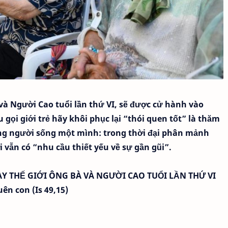
và Người Cao tuổi lần thứ VI, sẽ được cử hành vào
gọi giới trẻ hãy khôi phục lại “thói quen tốt” là thăm
ững người sống một mình: trong thời đại phân mảnh
i vẫn có “nhu cầu thiết yếu về sự gần gũi”.
Y THẾ GIỚI ÔNG BÀ VÀ NGƯỜI CAO TUỔI LẦN THỨ VI
ên con (Is 49,15)