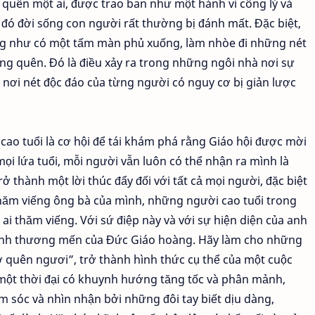
g quên một ai, được trao ban như một hành vi công lý và
g đó đời sống con người rất thường bị đánh mất. Đặc biệt,
ờng như có một tấm màn phủ xuống, làm nhòe đi những nét
ng quên. Đó là điều xảy ra trong những ngôi nhà nơi sự
, nơi nét độc đáo của từng người có nguy cơ bị giản lược
cao tuổi là cơ hội để tái khám phá rằng Giáo hội được mời
ọi lứa tuổi, mỗi người vẫn luôn có thể nhận ra mình là
ở thành một lời thúc đẩy đối với tất cả mọi người, đặc biệt
là thăm viếng ông bà của mình, những người cao tuổi trong
i thăm viếng. Với sứ điệp này và với sự hiện diện của anh
tình thương mến của Đức Giáo hoàng. Hãy làm cho những
ờ quên ngươi”, trở thành hình thức cụ thể của một cuộc
một thời đại có khuynh hướng tăng tốc và phân mảnh,
m sóc và nhìn nhận bởi những đôi tay biết dịu dàng,