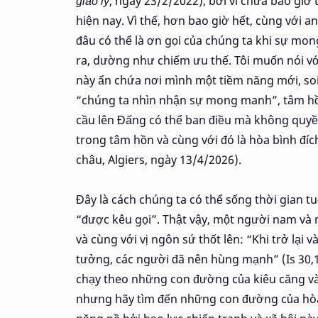
giáo lý
, ngày 23/2/2022), bởi vì chưa bao giờ 
hiện nay. Vì thế, hơn bao giờ hết, cùng với a
đâu có thể là ơn gọi của chúng ta khi sự mo
ra, dường như chiếm ưu thế. Tôi muốn nói v
này ẩn chứa nơi mình một tiềm năng mới, soi 
“chúng ta nhìn nhận sự mong manh”, tâm hồn
cầu lên Đấng có thể ban điều mà không quyền
trong tâm hồn và cùng với đó là hòa bình đíc
châu, Algiers, ngày 13/4/2026).
Đây là cách chúng ta có thể sống thời gian 
“được kêu gọi”. Thật vậy, một người nam và mộ
và cùng với vị ngôn sứ thốt lên: “Khi trở lại 
tưởng, các người đã nên hùng mạnh” (Is 30,1
chạy theo những con đường của kiêu căng và
nhưng hãy tìm đến những con đường của hòa g