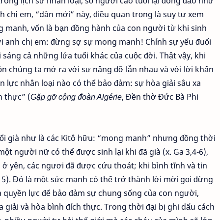
trong lịch sử nhân loại, số người cao tuổi lại đông đảo như
nh chị em, “dân mới” này, điều quan trọng là suy tư xem
ng manh, vốn là bạn đồng hành của con người từ khi sinh
ới anh chị em: đừng sợ sự mong manh! Chính sự yếu đuối
sáng cả những lứa tuổi khác của cuộc đời. Thật vậy, khi
 chúng ta mở ra với sự nâng đỡ lẫn nhau và với lời khẩn
 lực nhân loại nào có thể bảo đảm: sự hòa giải sâu xa
h thực” (
Gặp gỡ cộng đoàn Algérie
, Đền thờ Đức Bà Phi
tuổi già như là các Kitô hữu: “mong manh” nhưng đồng thời
t người nữ có thể được sinh lại khi đã già (x. Ga 3,4-6),
và ở yên, các ngươi đã được cứu thoát; khi bình tĩnh và tin
5). Đó là một sức mạnh có thể trở thành lời mời gọi đừng
 quyền lực để bảo đảm sự chung sống của con người,
iải và hòa bình đích thực. Trong thời đại bị ghi dấu cách