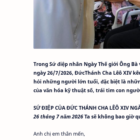
Trong Sứ điệp nhân Ngày Thế giới Ông Bà 
ngày 26/7/2026, ĐứcThánh Cha Lêô XIV kêu 
hỏi những người lớn tuổi, đặc biệt là nh
của văn hóa kỹ thuật số, trái tim con ngườ
SỨ ĐIỆP CỦA ĐỨC THÁNH CHA LÊÔ XIV
NGÀ
26 tháng 7 năm 2026
Ta sẽ không bao giờ qu
Anh chị em thân mến,