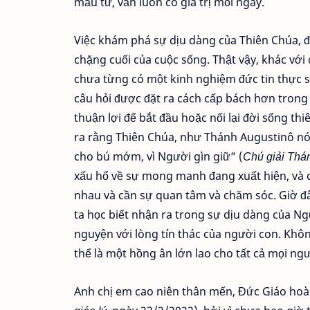
mẫu tử, vẫn luôn có giá trị mỗi ngày.
Việc khám phá sự dịu dàng của Thiên Chúa, đố
chặng cuối của cuộc sống. Thật vậy, khác với
chưa từng có một kinh nghiệm đức tin thực s
câu hỏi được đặt ra cách cấp bách hơn trong 
thuận lợi để bắt đầu hoặc nối lại đời sống th
ra rằng Thiên Chúa, như Thánh Augustinô nói
cho bú mớm, vì Người gìn giữ” (
Chú giải Thá
xấu hổ về sự mong manh đang xuất hiện, và c
nhau và cần sự quan tâm và chăm sóc. Giờ đâ
ta học biết nhận ra trong sự dịu dàng của N
nguyện với lòng tín thác của người con. Khô
thể là một hồng ân lớn lao cho tất cả mọi ngư
Anh chị em cao niên thân mến, Đức Giáo hoà