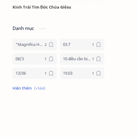
Kinh Trái Tim Đức Chúa Giêsu
Danh mục
"Magnifica Humanitas"
03.7
08/3
10 điều cần biết về mùa vọng
13/06
19.03
19/3
20.11
2025
2026
24 giờ cho chúa
24 giờ cho chúa 2026
4 nước châu phi
4 nước phi châu