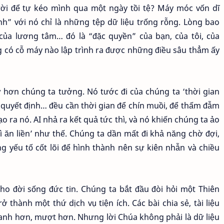
ười để tự kéo mình qua một ngày tồi tệ? Máy móc vốn dĩ
nh” với nó chỉ là những tệp dữ liệu trống rỗng. Lòng bao
 của lương tâm… đó là “đặc quyền” của bạn, của tôi, của
 có cỗ máy nào lập trình ra được những điều sâu thẳm ấy
 hơn chúng ta tưởng. Nó tước đi của chúng ta ‘thời gian
quyết định… đều cần thời gian để chín muồi, để thấm đẫm
 ra nó. AI nhả ra kết quả tức thì, và nó khiến chúng ta ảo
 ăn liền’ như thế. Chúng ta dần mất đi khả năng chờ đợi,
g yếu tố cốt lõi để hình thành nên sự kiên nhẫn và chiều
ho đời sống đức tin. Chúng ta bắt đầu đòi hỏi một Thiên
ở thành một thứ dịch vụ tiện ích. Các bài chia sẻ, tài liệu
anh hơn, mượt hơn. Nhưng lời Chúa không phải là dữ liệu