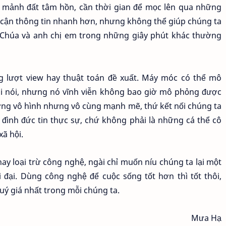
ào mảnh đất tâm hồn, cần thời gian để mọc lên qua những
ếp cận thông tin nhanh hơn, nhưng không thể giúp chúng ta
n Chúa và anh chị em trong những giây phút khác thường
g lượt view hay thuật toán đề xuất. Máy móc có thể mô
lời nói, nhưng nó vĩnh viễn không bao giờ mô phỏng được
lượng vô hình nhưng vô cùng mạnh mẽ, thứ kết nối chúng ta
 đình đức tin thực sự, chứ không phải là những cá thể cô
ã hội.
y loại trừ công nghệ, ngài chỉ muốn níu chúng ta lại một
i đại. Dùng công nghệ để cuộc sống tốt hơn thì tốt thôi,
uý giá nhất trong mỗi chúng ta.
Mưa Hạ