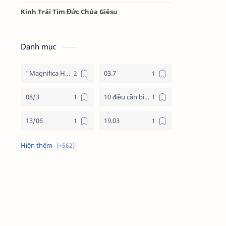
Kinh Trái Tim Đức Chúa Giêsu
Danh mục
"Magnifica Humanitas"
03.7
08/3
10 điều cần biết về mùa vọng
13/06
19.03
19/3
20.11
2025
2026
24 giờ cho chúa
24 giờ cho chúa 2026
4 nước châu phi
4 nước phi châu