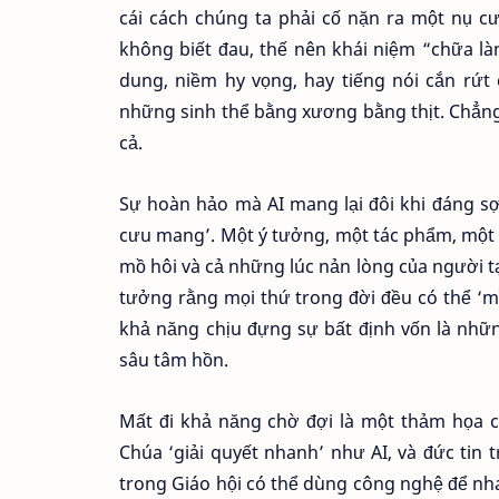
cái cách chúng ta phải cố nặn ra một nụ c
không biết đau, thế nên khái niệm “chữa là
dung, niềm hy vọng, hay tiếng nói cắn rứt
những sinh thể bằng xương bằng thịt. Chẳng
cả.
Sự hoàn hảo mà AI mang lại đôi khi đáng sợ
cưu mang’. Một ý tưởng, một tác phẩm, một 
mồ hôi và cả những lúc nản lòng của người tạo
tưởng rằng mọi thứ trong đời đều có thể ‘mì
khả năng chịu đựng sự bất định vốn là nhữn
sâu tâm hồn.
Mất đi khả năng chờ đợi là một thảm họa c
Chúa ‘giải quyết nhanh’ như AI, và đức tin tr
trong Giáo hội có thể dùng công nghệ để nh