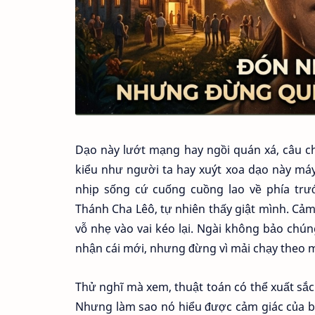
Dạo này lướt mạng hay ngồi quán xá, câu c
kiểu như người ta hay xuýt xoa dạo này máy
nhịp sống cứ cuống cuồng lao về phía trư
Thánh Cha Lêô, tự nhiên thấy giật mình. Cảm 
vỗ nhẹ vào vai kéo lại. Ngài không bảo chú
nhận cái mới, nhưng đừng vì mải chạy theo
Thử nghĩ mà xem, thuật toán có thể xuất sắc 
Nhưng làm sao nó hiểu được cảm giác của bạn