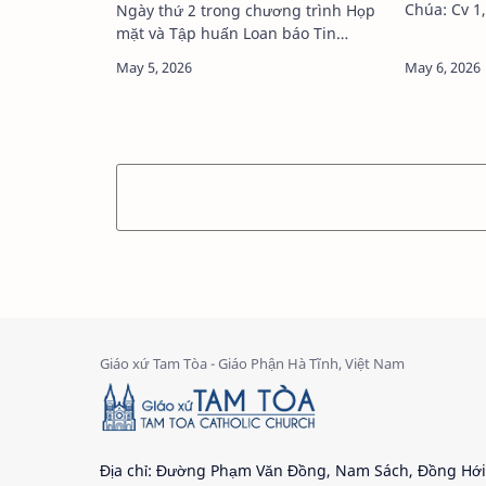
Chúa: Cv 1,
Ngày thứ 2 trong chương trình Họp
16-20Chủ 
mặt và Tập huấn Loan báo Tin
ĐỜIBộ phi
Mừng Giáo tỉnh Huế 2026 WTGPH
Thực của đ
(15/5/2026) – Ngày 14/5/2026 tại
về một cu
Trung tâm Mục vụ Tổng Giáo phận
(TGP) Huế, chương trì…
Địa chỉ: Đường Phạm Văn Đồng, Nam Sách, Đồng Hới