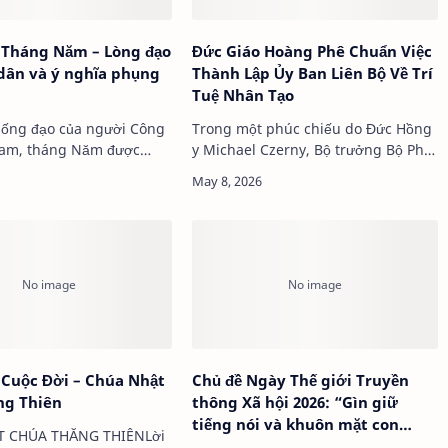
 Tháng Năm – Lòng đạo
Đức Giáo Hoàng Phê Chuẩn Việc
dân và ý nghĩa phụng
Thành Lập Ủy Ban Liên Bộ Về Trí
Tuệ Nhân Tạo
sống đạo của người Công
Trong một phúc chiếu do Đức Hồng
Nam, tháng Năm được
y Michael Czerny, Bộ trưởng Bộ Phát
đặc biệt để tôn kính Đức
triển Con người Toàn diện, ký ban
a-ri-a. Một trong những
hành, Đức Giáo hoàng Lêô XIV đã
đạo đức quen thuộc và
phê chuẩn việc thành lập Ủy ban
 …
Liên bộ về T…
Cuộc Đời – Chúa Nhật
Chủ đề Ngày Thế giới Truyền
ng Thiên
thông Xã hội 2026: “Gìn giữ
tiếng nói và khuôn mặt con
 CHÚA THĂNG THIÊNLời
người”