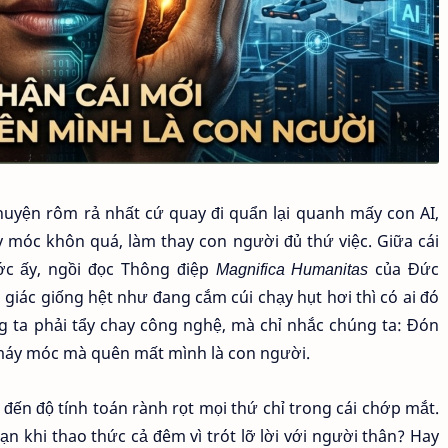
huyện rôm rả nhất cứ quay đi quẩn lại quanh mấy con AI,
 móc khôn quá, làm thay con người đủ thứ việc. Giữa cái
ớc ấy, ngồi đọc Thông điệp
Magnifica Humanitas
của Đức
giác giống hệt như đang cắm cúi chạy hụt hơi thì có ai đó
ng ta phải tẩy chay công nghệ, mà chỉ nhắc chúng ta: Đón
 máy móc mà quên mất mình là con người.
đến độ tính toán rành rọt mọi thứ chỉ trong cái chớp mắt.
 khi thao thức cả đêm vì trót lỡ lời với người thân? Hay