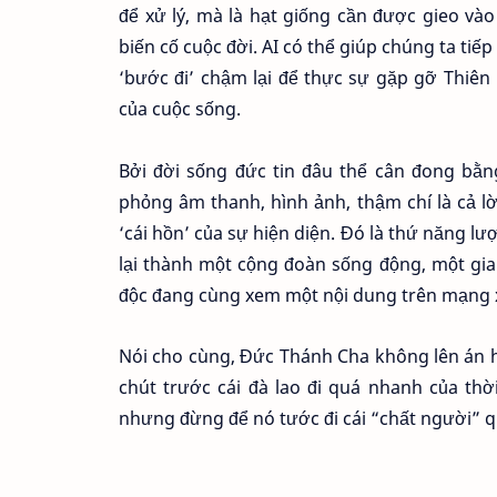
để xử lý, mà là hạt giống cần được gieo v
biến cố cuộc đời. AI có thể giúp chúng ta ti
‘bước đi’ chậm lại để thực sự gặp gỡ Thiê
của cuộc sống.
Bởi đời sống đức tin đâu thể cân đong bằn
phỏng âm thanh, hình ảnh, thậm chí là cả 
‘cái hồn’ của sự hiện diện. Đó là thứ năng 
lại thành một cộng đoàn sống động, một gia
độc đang cùng xem một nội dung trên mạng x
Nói cho cùng, Đức Thánh Cha không lên án ha
chút trước cái đà lao đi quá nhanh của thờ
nhưng đừng để nó tước đi cái “chất người” q