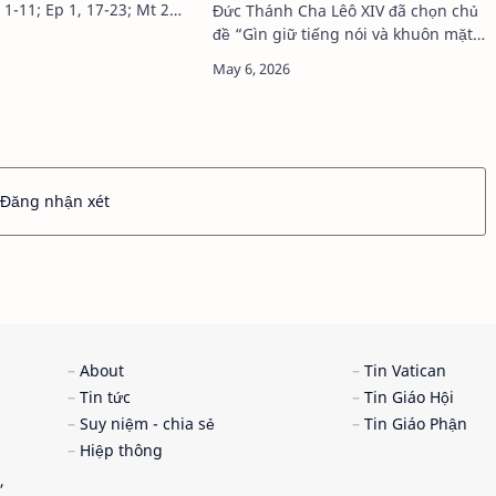
 1-11; Ep 1, 17-23; Mt 28,
Đức Thánh Cha Lêô XIV đã chọn chủ
đề: ĐIỂM HẸN CUỘC
đề “Gìn giữ tiếng nói và khuôn mặt
m Hẹn Em Ngày Nhật
con người” cho Ngày Thế giới
ạo diễn Lê Thiện Viễn kể
Truyền thông Xã hội lần thứ 60, sẽ
ộc gặp gỡ đượ…
được cử hành vào ngày 17/5/2026,
Lễ Chúa T…
Đăng nhận xét
About
Tin Vatican
Tin tức
Tin Giáo Hội
Suy niệm - chia sẻ
Tin Giáo Phận
Hiệp thông
,