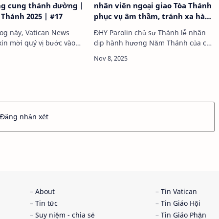
ng cung thánh đường |
nhân viên ngoại giao Tòa Thánh
Thánh 2025 | #17
phục vụ âm thầm, tránh xa hào
quang phù du
an News
ĐHY Parolin chủ sự Thánh lễ nhân
xin mời quý vị bước vào
dịp hành hương Năm Thánh của các
rình trải nghiệm tâm linh
cộng tác viên trong các phái bộ
 qua những khung hình
ngoại giao Tò…
của Đền thánh Đức Mẹ
iểu …
Đăng nhận xét
About
Tin Vatican
Tin tức
Tin Giáo Hội
Suy niệm - chia sẻ
Tin Giáo Phận