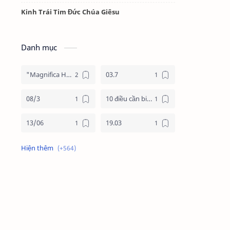
Kinh Trái Tim Đức Chúa Giêsu
Danh mục
"Magnifica Humanitas"
03.7
08/3
10 điều cần biết về mùa vọng
13/06
19.03
19/3
20.11
2025
2026
24 giờ cho chúa
24 giờ cho chúa 2026
4 nước châu phi
4 nước phi châu