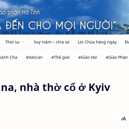
Thời sự
Suy niệm – chia sẻ
Lời Chúa hàng ngày
Đ
na, nhà thờ cổ ở Kyiv