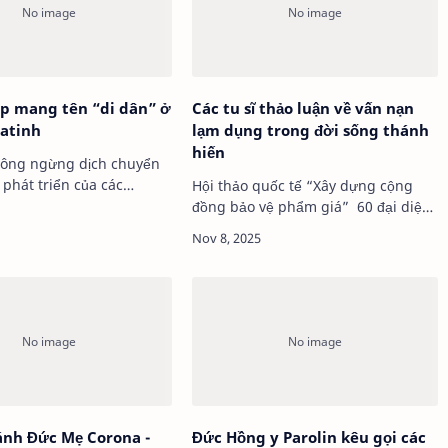
p mang tên “di dân” ở
Các tu sĩ thảo luận về vấn nạn
atinh
lạm dụng trong đời sống thánh
hiến
hông ngừng dịch chuyển
 phát triển của các
Hội thảo quốc tế “Xây dựng cộng
n vận chuyển, chưa bao
đồng bảo vệ phẩm giá” 60 đại diện
i chu…
của các hội dòng và các tu …
Đức Hồng y Parolin kêu gọi các