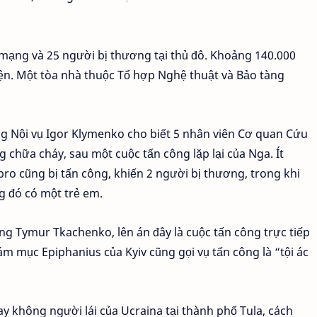
t mạng và 25 người bị thương tại thủ đô. Khoảng 140.000
iện. Một tòa nhà thuộc Tổ hợp Nghệ thuật và Bảo tàng
ng Nội vụ Igor Klymenko cho biết 5 nhân viên Cơ quan Cứu
chữa cháy, sau một cuộc tấn công lặp lại của Nga. Ít
ro cũng bị tấn công, khiến 2 người bị thương, trong khi
g đó có một trẻ em.
g Tymur Tkachenko, lên án đây là cuộc tấn công trực tiếp
ám mục Epiphanius của Kyiv cũng gọi vụ tấn công là “tội ác
y không người lái của Ucraina tại thành phố Tula, cách