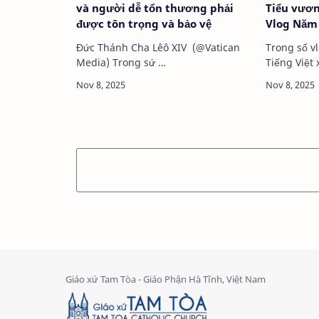
và người dễ tổn thương phải
Tiểu vươ
được tôn trọng và bảo vệ
Vlog Năm 
Đức Thánh Cha Lêô XIV (@Vatican
Trong số vlog này, Vatic
Media) Trong sứ …
Tiếng Việt 
một hành t
nhẹ nhàng
chân thật 
Corona – T