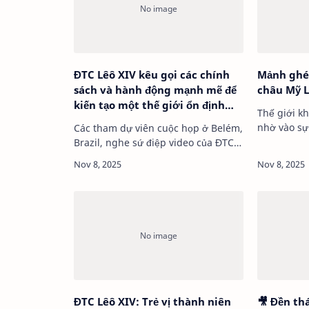
ĐTC Lêô XIV kêu gọi các chính
Mảnh ghé
sách và hành động mạnh mẽ để
châu Mỹ L
kiến tạo một thế giới ổn định
Thế giới k
hơn
nhờ vào sự
Các tham dự viên cuộc họp ở Belém,
phương tiệ
Brazil, nghe sứ điệp video của ĐTC
giờ việc d
Lêô XIV Trong sứ điệp v…
ĐTC Lêô XIV: Trẻ vị thành niên
🎥 Đền thánh Đức Mẹ Corona -