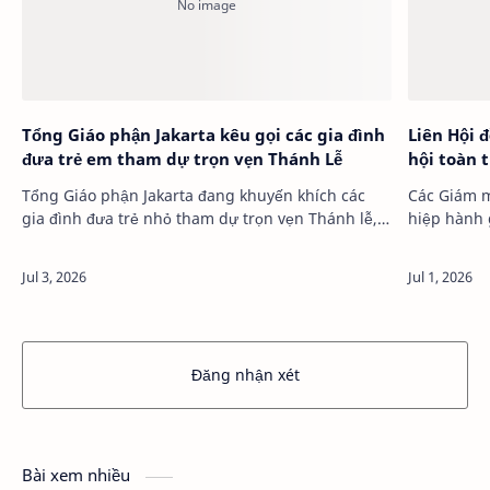
Tổng Giáo phận Jakarta kêu gọi các gia đình
Liên Hội 
đưa trẻ em tham dự trọn vẹn Thánh Lễ
hội toàn t
Tổng Giáo phận Jakarta đang khuyến khích các
Các Giám 
gia đình đưa trẻ nhỏ tham dự trọn vẹn Thánh lễ,
hiệp hành giai đ
thay vì để các em …
Liên H…
Đăng nhận xét
Bài xem nhiều