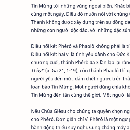
Tin Mừng tới những vùng ngoại biên. Khác bi
cùng một ngày. Điều đó muốn nói với chúng t
Thánh không được xây dựng trên sự đồng dạn
những con người độc đáo, với những đặc sủn
Điều nối kết Phêrô và Phaolô không phải là tí
Điều nối kết hai vị là tình yêu dành cho Đức
chương cuối, thánh Phêrô đã 3 lần lặp lại rằ
Thầy!”
(x. Ga 21, 1-19), còn thánh Phaolô thì 
người yêu đến mức dám chết ngược trên thậ
loan báo Tin Mừng. Một người dùng chìa kh
Tin Mừng đến tận cùng thế giới. Một người l
Nếu Chúa Giêsu cho chúng ta quyền chọn ngườ
cho Phêrô. Đơn giản chỉ vì Phêrô là một ngư 
hành động thiếu suy nghĩ. Cũng chẳng mấy a