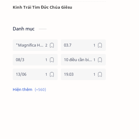
Kinh Trái Tim Đức Chúa Giêsu
Danh mục
"Magnifica Humanitas"
03.7
08/3
10 điều cần biết về mùa vọng
13/06
19.03
19/3
20.11
2025
2026
24 giờ cho chúa
24 giờ cho chúa 2026
4 nước châu phi
4 nước phi châu