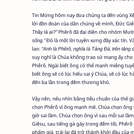
Tin Mừng hôm nay đưa chúng ta đến vùng Xêd
lời đồn đoán của dân chúng về mình, Đức Giês
Thầy là ai?”
Phêrô đã đại diện cho nhóm Mười
sống.”
Đó là một lời tuyên xưng đầy xác tín. 
lao:
“Anh là Phêrô, nghĩa là Tảng Đá, trên tảng
suy nghĩ là Chúa không trao sứ mạng ấy cho 
Phêrô. Ngài biết ông có thể mạnh miệng tuy
biết ông sẽ có lúc hiểu sai ý Chúa, sẽ có lúc h
đến ba lần trong đêm thương khó.
Vậy nên, nếu nhìn bằng tiêu chuẩn của thế g
chọn Phêrô vì ông mạnh mẽ. Chúa chọn ông v
giờ sai lầm. Chúa chọn ông vì sau mỗi sai l
Giêsu, sau tiếng gà gáy trong đêm tối, Phêr
phẩm giá, trái lại đã trở thành khởi đầu của