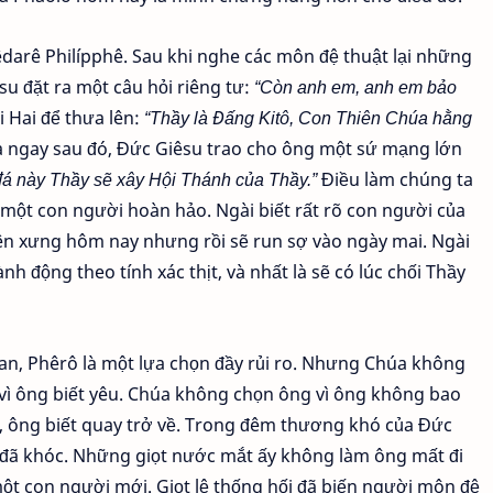
arê Philípphê. Sau khi nghe các môn đệ thuật lại những
u đặt ra một câu hỏi riêng tư:
“Còn anh em, anh em bảo
 Hai để thưa lên:
“Thầy là Đấng Kitô, Con Thiên Chúa hằng
Và ngay sau đó, Đức Giêsu trao cho ông một sứ mạng lớn
 đá này Thầy sẽ xây Hội Thánh của Thầy.”
Điều làm chúng ta
một con người hoàn hảo. Ngài biết rất rõ con người của
ên xưng hôm nay nhưng rồi sẽ run sợ vào ngày mai. Ngài
ành động theo tính xác thịt, và nhất là sẽ có lúc chối Thầy
ian, Phêrô là một lựa chọn đầy rủi ro. Nhưng Chúa không
ì ông biết yêu. Chúa không chọn ông vì ông không bao
ầm, ông biết quay trở về. Trong đêm thương khó của Đức
ô đã khóc. Những giọt nước mắt ấy không làm ông mất đi
 một con người mới. Giọt lệ thống hối đã biến người môn đệ