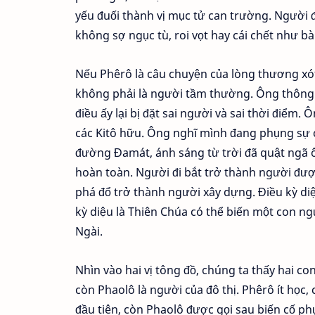
yếu đuối thành vị mục tử can trường. Người đ
không sợ ngục tù, roi vọt hay cái chết như bài
Nếu Phêrô là câu chuyện của lòng thương xót,
không phải là người tầm thường. Ông thông 
điều ấy lại bị đặt sai người và sai thời điểm
các Kitô hữu. Ông nghĩ mình đang phụng sự c
đường Đamát, ánh sáng từ trời đã quật ngã ô
hoàn toàn. Người đi bắt trở thành người đượ
phá đổ trở thành người xây dựng. Điều kỳ diệ
kỳ diệu là Thiên Chúa có thể biến một con ng
Ngài.
Nhìn vào hai vị tông đồ, chúng ta thấy hai c
còn Phaolô là người của đô thị. Phêrô ít học
đầu tiên, còn Phaolô được gọi sau biến cố p