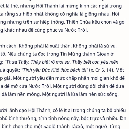
ệt là thế, nhưng Hội Thánh lại mừng kính các ngài trong
a rằng sự hiệp nhất không có nghĩa là giống nhau. Hội
g nhưng trên sự hiệp thông. Thiên Chúa kêu chọn và gọi
g khác nhau để cùng phục vụ Nước Trời.
nh cách. Không phải là xuất thân. Không phải là sứ vụ.
 Kitô. Nếu chúng ta đọc trong Tin Mừng thánh Gioan ở
ng:
“Thưa Thầy, Thầy biết rõ mọi sự, Thầy biết con yêu mến
quả quyết:
“Tình yêu Đức Kitô thúc bách tôi”
(x. Cr 5, 14). Một
p giá. Một người yêu đến mức chấp nhận mọi gian khổ để
óa để mở cửa Nước Trời. Một người dùng đôi chân để đưa
à đá làm nền móng. Một người là lửa làm nên sức sống.
i lãnh đạo Hội Thánh, có lẽ ít ai trong chúng ta bỏ phiếu
phủ bình thường, tính tình nóng nảy, bộc trực và nhiều lần
i bình chọn cho một Saolô thành Tácxô, một người từng