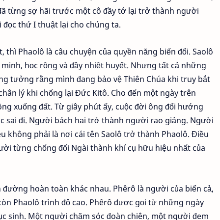
ã từng sợ hãi trước một cô đầy tớ lại trở thành người
 đọc thứ I thuật lại cho chúng ta.
 thì Phaolô là câu chuyện của quyền năng biến đổi. Saolô
minh, học rộng và đầy nhiệt huyết. Nhưng tất cả những
. Ông tưởng rằng mình đang bảo vệ Thiên Chúa khi truy bắt
hân lý khi chống lại Đức Kitô. Cho đến một ngày trên
ng xuống đất. Từ giây phút ấy, cuộc đời ông đổi hướng
c sai đi. Người bách hại trở thành người rao giảng. Người
u không phải là nơi cái tên Saolô trở thành Phaolô. Điều
ười từng chống đối Ngài thành khí cụ hữu hiệu nhất của
on đường hoàn toàn khác nhau. Phêrô là người của biển cả,
, còn Phaolô trình độ cao. Phêrô được gọi từ những ngày
hục sinh. Một người chăm sóc đoàn chiên, một người đem