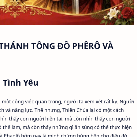
 THÁNH TÔNG ĐỒ PHÊRÔ VÀ
 Tình Yêu
 một công việc quan trọng, người ta xem xét rất kỹ. Người
ch và năng lực. Thế nhưng, Thiên Chúa lại có một cách
hìn thấy con người hiện tại, mà còn nhìn thấy con người
ó thể làm, mà còn thấy những gì ân sủng có thể thực hiện
 và Phaolô hôm nay là minh chứng hùng hồn cho điều đó.