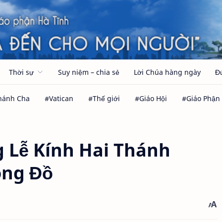
Thời sự
Suy niệm – chia sẻ
Lời Chúa hàng ngày
Đ
 Lễ Kính Hai Thánh
ông Đồ