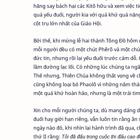
hăng say bách hại các Kitô hữu và xem việc t
quá yếu đuối, người kia với quá khứ quá nặng
cột trụ lớn nhất của Giáo Hội.
Bởi thế, khi mừng lễ hai thánh Tông Đồ hôm n
mỗi người đều có một chút Phêrô và một chú
đức tin, nhưng rồi lại yếu đuối trước cám dỗ.
lầm đường lạc lối. Có những lúc chúng ta ngã 
Thế nhưng, Thiên Chúa không thất vọng về ch
cũng không loại bỏ Phaolô vì những năm thán
một quá khứ hoàn hảo, nhưng là một trái tim
Xin cho mỗi người chúng ta, dù mang dáng d
đuối hay giới hạn riêng, vẫn luôn tin rằng ân
ngày nào đó, khi nhìn lại hành trình đã qua,
thứ II rằng:
Tôi đã đấu trong cuộc thi đấu cao đ