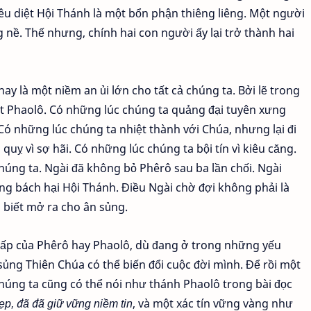
iêu diệt Hội Thánh là một bổn phận thiêng liêng. Một người
 nề. Thế nhưng, chính hai con người ấy lại trở thành hai
ay là một niềm an ủi lớn cho tất cả chúng ta. Bởi lẽ trong
t Phaolô. Có những lúc chúng ta quảng đại tuyên xưng
 Có những lúc chúng ta nhiệt thành với Chúa, nhưng lại đi
quỵ vì sợ hãi. Có những lúc chúng ta bội tín vì kiêu căng.
úng ta. Ngài đã không bỏ Phêrô sau ba lần chối. Ngài
g bách hại Hội Thánh. Điều Ngài chờ đợi không phải là
 biết mở ra cho ân sủng.
ấp của Phêrô hay Phaolô, dù đang ở trong những yếu
 sủng Thiên Chúa có thể biến đổi cuộc đời mình. Để rồi một
 chúng ta cũng có thể nói như thánh Phaolô trong bài đọc
ẹp, đã
đã giữ vững niềm
tin
, và một xác tín vững vàng như