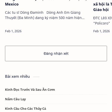
Mexico
xã hội là
Giáo hội
Các tu sĩ Dòng Đaminh Dòng Anh Em Giảng
Thuyết (Đa Minh) đang kỷ niệm 500 năm hiện
ĐTC Lêô XI
diện tại …
Đăng nhận xét
Bài xem nhiều
Kinh Đọc Trước Và Sau Ăn Cơm
Năm Câu Lạy
Kinh Cầu Cho Các Thầy Cả