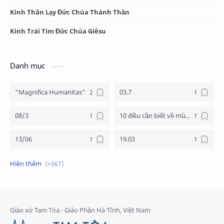
Kinh Thân Lạy Đức Chúa Thánh Thần
Kinh Trái Tim Đức Chúa Giêsu
Danh mục
"Magnifica Humanitas"
03.7
08/3
10 điều cần biết về mùa vọng
13/06
19.03
19/3
20.11
2025
2026
24 giờ cho chúa
24 giờ cho chúa 2026