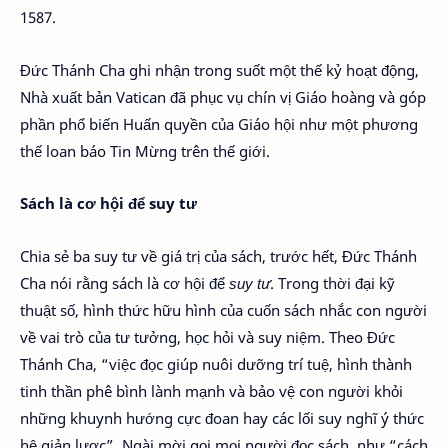
1587.
Đức Thánh Cha ghi nhận trong suốt một thế kỷ hoạt động,
Nhà xuất bản Vatican đã phục vụ chín vị Giáo hoàng và góp
phần phổ biến Huấn quyền của Giáo hội như một phương
thế loan báo Tin Mừng trên thế giới.
Sách là cơ hội để
suy tư
Chia sẻ ba suy tư về giá trị của sách, trước hết, Đức Thánh
Cha nói rằng sách là cơ hội để
suy tư
. Trong thời đại kỹ
thuật số, hình thức hữu hình của cuốn sách nhắc con người
về vai trò của tư tưởng, học hỏi và suy niệm. Theo Đức
Thánh Cha, “việc đọc giúp nuôi dưỡng trí tuệ, hình thành
tinh thần phê bình lành mạnh và bảo vệ con người khỏi
những khuynh hướng cực đoan hay các lối suy nghĩ ý thức
hệ giản lược”. Ngài mời gọi mọi người đọc sách, như “cách