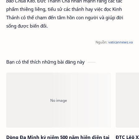
báo Chúa Kitô
. Đức Thánh Cha nhấn mạnh rằng các tác
phẩm thiêng liêng, tiểu sử các thánh hay việc đọc Kinh
Thánh có thể chạm đến tâm hồn con người và giúp đời
sống được biến đổi.
Nguồn:
vaticannews.va
Bạn có thể thích những bài đăng này
Dòng Đa Minh kỷ niệm 500 năm hiện diện tại
ĐTC Lêô X