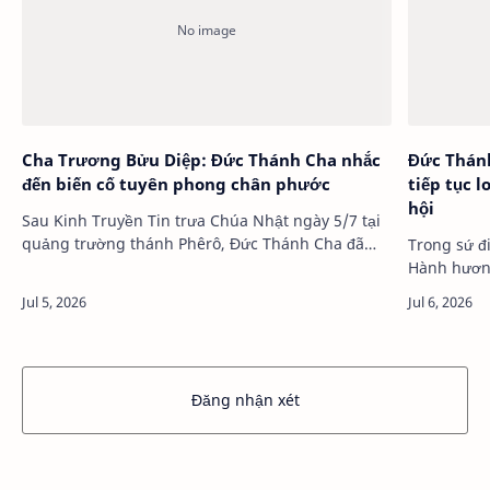
Cha Trương Bửu Diệp: Đức Thánh Cha nhắc
Đức Thánh
đến biến cố tuyên phong chân phước
tiếp tục 
hội
Sau Kinh Truyền Tin trưa Chúa Nhật ngày 5/7 tại
quảng trường thánh Phêrô, Đức Thánh Cha đã
Trong sứ đ
nhắc đến biến cố phong chân phước cho cha
Hành hương
Phanxicô Xaviê Trương Bửu Diệp. Vat…
thúc ngày 
tái khám p
Đăng nhận xét