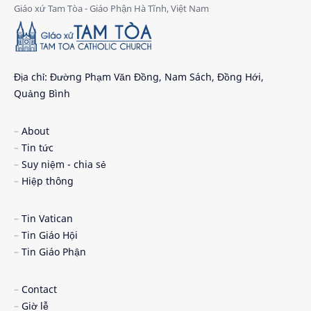
24 giờ cho chúa
24 giờ cho chúa 2026
4 nước châu phi
4 nước phi châu
5 cách đơn giản dọn tâm hồn đón chúa
6 gương mặt
Địa chỉ: Đường Phạm Văn Đồng, Nam Sách, Đồng Hới,
Quảng Bình
7 ơn chúa thánh thần
9 điều nên biết
About
Ad Limina 2026
AI
Tin tức
Suy niệm - chia sẻ
An ninh mạng
an táng
Hiệp thông
anton-viện phụ
Argentina và Pêru
Tin Vatican
Tin Giáo Hội
ba bí tích khai tâm
Bác ái Xã hội - Caritas
Tin Giáo Phận
bài giảng đức thánh cha
bài hát cộng đồng
Contact
ban bí tích thêm sức
Ban giáo lý
Giờ lễ