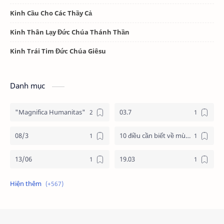
Kinh Cầu Cho Các Thầy Cả
Kinh Thân Lạy Đức Chúa Thánh Thần
Kinh Trái Tim Đức Chúa Giêsu
Danh mục
"Magnifica Humanitas"
03.7
08/3
10 điều cần biết về mùa vọng
13/06
19.03
19/3
20.11
2025
2026