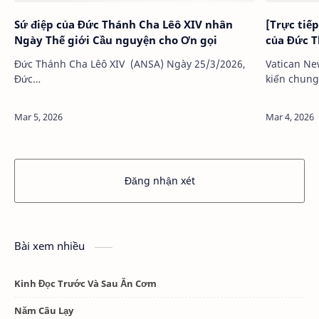
Sứ điệp của Đức Thánh Cha Lêô XIV nhân
[Trực tiế
Ngày Thế giới Cầu nguyện cho Ơn gọi
của Đức T
Đức Thánh Cha Lêô XIV (ANSA) Ngày 25/3/2026,
Vatican Ne
Đức…
kiến chung
XIV tại Quản
25/03/2026
Đăng nhận xét
Bài xem nhiều
Kinh Đọc Trước Và Sau Ăn Cơm
Năm Câu Lạy