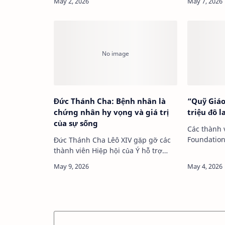
không ngừ…
Augustini
Đức Thánh Cha: Bệnh nhân là
“Quỹ Giáo
chứng nhân hy vọng và giá trị
triệu đô 
của sự sống
Các thành 
Đức Thánh Cha Lêô XIV gặp gỡ các
thành viên Hiệp hội của Ý hỗ trợ
bệnh nhân xơ cứng teo cơ một bên
…