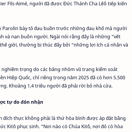
ier Fils-Aimé, người đã được Đức Thánh Cha Lêô tiếp kiến
y Parolin bày tỏ đau buồn trước những đau khổ mà người
anh và nạn buôn người. Ngài nói rằng đây là những “vết
hế giới, thường bị thúc đẩy bởi “những lợi ích cá nhân và
g nghiêm trọng do các băng nhóm vũ trang kiểm soát
iên Hiệp Quốc, chỉ riêng trong năm 2025 đã có hơn 5.500
ng. Khoảng 1,4 triệu người đã phải rời bỏ nhà cửa.
ược tự do đón nhận
 đích thực không phải là thứ hòa bình được áp đặt bằng
ức Kitô phục sinh. “Nơi nào có Chúa Kitô, nơi đó có hòa