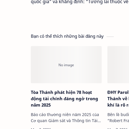
quốc gia” và khẳng định: “Tương lai thuộc v
Bạn có thể thích những bài đăng này
Tòa Thánh phát hiện 78 hoạt
ĐHY Parol
động tài chính đáng ngờ trong
Thánh về 
năm 2025
khí là rõ 
Báo cáo thường niên năm 2025 của
Bên lề buổi
Cơ quan Giám sát và Thông tin Tài
“Robert Fr
chính (ASIF) cho thấy những nỗ lực
ân sủng” t