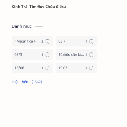
Kinh Trái Tim Đức Chúa Giêsu
Danh mục
"Magnifica Humanitas"
03.7
08/3
10 điều cần biết về mùa vọng
13/06
19.03
19/3
20.11
2025
2026
24 giờ cho chúa
24 giờ cho chúa 2026
4 nước châu phi
4 nước phi châu