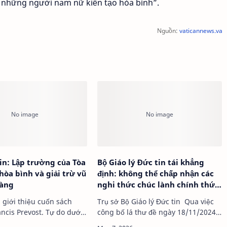
ề những người nam nữ kiến tạo hòa bình”.
Nguồn:
vaticannews.va
in: Lập trường của Tòa
Bộ Giáo lý Đức tin tái khẳng
hòa bình và giải trừ vũ
định: không thể chấp nhận các
ràng
nghi thức chúc lành chính thức
cho các cặp đồng tính
 giới thiệu cuốn sách
Trụ sở Bộ Giáo lý Đức tin Qua việc
ancis Prevost. Tự do dưới
công bố lá thư đề ngày 18/11/2024
ại Học viện Giáo phụ
gửi các Giám mục Đức, Bộ…