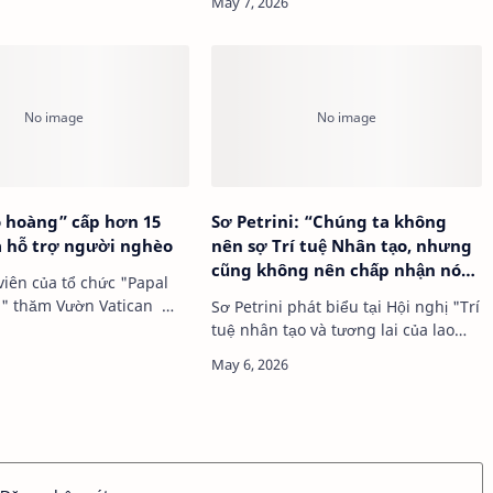
an…
 hoàng” cấp hơn 15
Sơ Petrini: “Chúng ta không
la hỗ trợ người nghèo
nên sợ Trí tuệ Nhân tạo, nhưng
cũng không nên chấp nhận nó
viên của tổ chức "Papal
một cách đơn giản”
Foundation" thăm Vườn Vatican …
Sơ Petrini phát biểu tại Hội nghị "Trí
tuệ nhân tạo và tương lai của lao
động” Phát biểu tại…