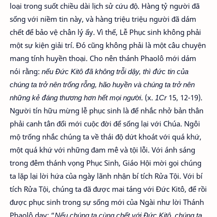
loại trong suốt chiều dài lịch sử cứu độ. Hàng tỷ người đã
sống với niềm tin này, và hàng triệu triệu người đã dám
chết để bảo vệ chân lý ấy. Vì thế, Lễ Phục sinh không phải
một sự kiện giải trí. Đó cũng không phải là một câu chuyện
mang tính huyền thoại. Cho nên thánh Phaolô mới dám
nói rằng:
nếu Đức Kitô đã không trỗi dậy, thì đức tin của
chúng ta trở nên trống rỗng, hão huyền và chúng ta trở nên
những kẻ đáng thương hơn hết mọi người
. (x.
1Cr
15, 12-19).
Người tín hữu mừng lễ phục sinh là để nhắc nhở bản thân
phải canh tân đổi mới cuộc đời để sống lại với Chúa. Ngôi
mộ trống nhắc chúng ta về thái độ dứt khoát với quá khứ,
một quá khứ với những đam mê và tội lỗi. Với ánh sáng
trong đêm thánh vọng Phục Sinh, Giáo Hội mời gọi chúng
ta lặp lại lời hứa của ngày lãnh nhận bí tích Rửa Tội. Với bí
tích Rửa Tội, chúng ta đã được mai táng với Đức Kitô, để rồi
được phục sinh trong sự sống mới của Ngài như lời Thánh
Phaolô dạy: “
Nếu chúng ta cùng chết với Đức Kitô, chúng ta