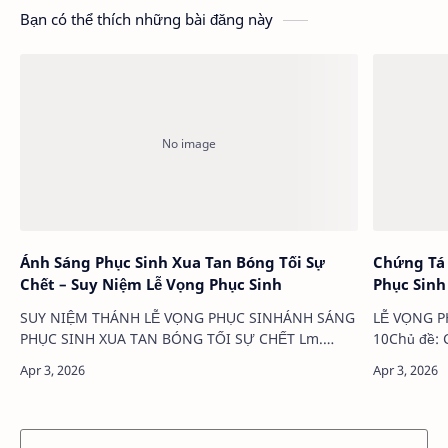
Bạn có thể thích những bài đăng này
Ánh Sáng Phục Sinh Xua Tan Bóng Tối Sự
Chứng Tá 
Chết – Suy Niệm Lễ Vọng Phục Sinh
Phục Sinh
SUY NIỆM THÁNH LỄ VỌNG PHỤC SINHÁNH SÁNG
LỄ VỌNG PH
PHỤC SINH XUA TAN BÓNG TỐI SỰ CHẾT Lm.
10Chủ đề:
Sương Thiên LinhNhạc sĩ Ý Vũ trong nhạc phẩm
SINHLm. P
Đừng Nguyền Rủa Bóng Đêm đã viết rằng: “Thắp
hành trình
lên m…
bao thăng 