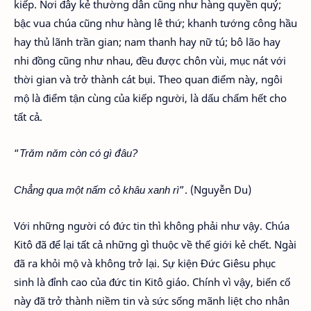
kiếp. Nơi đây kẻ thường dân cũng như hàng quyền quý;
bậc vua chúa cũng như hàng lê thứ; khanh tướng công hầu
hay thủ lãnh trần gian; nam thanh hay nữ tú; bô lão hay
nhi đồng cũng như nhau, đều được chôn vùi, mục nát với
thời gian và trở thành cát bụi. Theo quan điểm này, ngôi
mộ là điểm tận cùng của kiếp người, là dấu chấm hết cho
tất cả.
“
Trăm năm còn có gì đâu?
Chẳng qua một nấm cỏ khâu xanh rì
”. (Nguyễn Du)
Với những người có đức tin thì không phải như vậy. Chúa
Kitô đã để lại tất cả những gì thuộc về thế giới kẻ chết. Ngài
đã ra khỏi mộ và không trở lại. Sự kiện Đức Giêsu phục
sinh là đỉnh cao của đức tin Kitô giáo. Chính vì vậy, biến cố
này đã trở thành niềm tin và sức sống mãnh liệt cho nhân