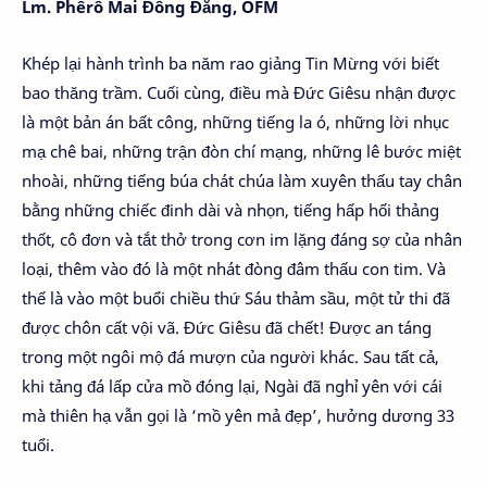
Lm. Phêrô Mai Đông Đăng, OFM
Khép lại hành trình ba năm rao giảng Tin Mừng với biết
bao thăng trầm. Cuối cùng, điều mà Đức Giêsu nhận được
là một bản án bất công, những tiếng la ó, những lời nhục
mạ chê bai, những trận đòn chí mạng, những lê bước miệt
nhoài, những tiếng búa chát chúa làm xuyên thấu tay chân
bằng những chiếc đinh dài và nhọn, tiếng hấp hối thảng
thốt, cô đơn và tắt thở trong cơn im lặng đáng sợ của nhân
loại, thêm vào đó là một nhát đòng đâm thấu con tim. Và
thế là vào một buổi chiều thứ Sáu thảm sầu, một tử thi đã
được chôn cất vội vã. Đức Giêsu đã chết! Được an táng
trong một ngôi mộ đá mượn của người khác. Sau tất cả,
khi tảng đá lấp cửa mồ đóng lại, Ngài đã nghỉ yên với cái
mà thiên hạ vẫn gọi là ‘mồ yên mả đẹp’, hưởng dương 33
tuổi.