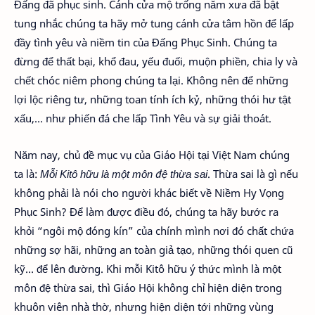
Đấng đã phục sinh. Cánh cửa mộ trống năm xưa đã bật
tung nhắc chúng ta hãy mở tung cánh cửa tâm hồn để lấp
đầy tình yêu và niềm tin của Đấng Phục Sinh. Chúng ta
đừng để thất bại, khổ đau, yếu đuối, muộn phiền, chia ly và
chết chóc niêm phong chúng ta lại. Không nên để những
lợi lộc riêng tư, những toan tính ích kỷ, những thói hư tật
xấu,… như phiến đá che lấp Tình Yêu và sự giải thoát.
Năm nay, chủ đề mục vụ của Giáo Hội tại Việt Nam chúng
ta là:
Mỗi Kitô hữu là một môn đệ thừa sai
. Thừa sai là gì nếu
không phải là nói cho người khác biết về Niềm Hy Vọng
Phục Sinh? Để làm được điều đó, chúng ta hãy bước ra
khỏi “ngôi mộ đóng kín” của chính mình nơi đó chất chứa
những sợ hãi, những an toàn giả tạo, những thói quen cũ
kỹ… để lên đường. Khi mỗi Kitô hữu ý thức mình là một
môn đệ thừa sai, thì Giáo Hội không chỉ hiện diện trong
khuôn viên nhà thờ, nhưng hiện diện tới những vùng