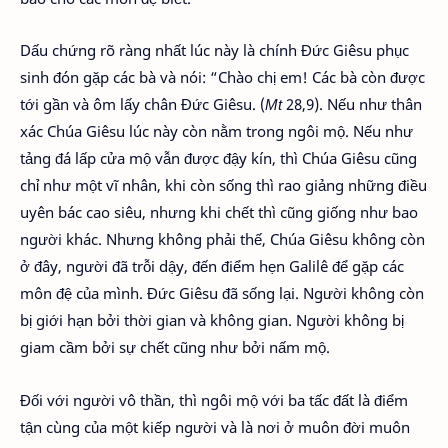
Dấu chứng rõ ràng nhất lúc này là chính Đức Giêsu phục
sinh đón gặp các bà và nói: “Chào chị em! Các bà còn được
tới gần và ôm lấy chân Đức Giêsu. (
Mt
28,9). Nếu như thân
xác Chúa Giêsu lúc này còn nằm trong ngôi mộ. Nếu như
tảng đá lấp cửa mộ vẫn được đậy kín, thì Chúa Giêsu cũng
chỉ như một vĩ nhân, khi còn sống thì rao giảng những điều
uyên bác cao siêu, nhưng khi chết thì cũng giống như bao
người khác. Nhưng không phải thế, Chúa Giêsu không còn
ở đây, người đã trỗi dậy, đến điểm hẹn Galilê để gặp các
môn đệ của mình. Đức Giêsu đã sống lại. Người không còn
bị giới hạn bởi thời gian và không gian. Người không bị
giam cầm bởi sự chết cũng như bởi nấm mộ.
Đối với người vô thần, thì ngôi mộ với ba tấc đất là điểm
tận cùng của một kiếp người và là nơi ở muôn đời muôn