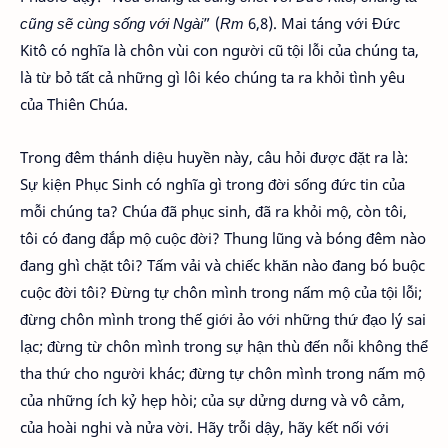
cũng sẽ cùng sống với Ngài
” (
Rm
6,8). Mai táng với Đức
Kitô có nghĩa là chôn vùi con người cũ tội lỗi của chúng ta,
là từ bỏ tất cả những gì lôi kéo chúng ta ra khỏi tình yêu
của Thiên Chúa.
Trong đêm thánh diệu huyền này, câu hỏi được đặt ra là:
Sự kiện Phục Sinh có nghĩa gì trong đời sống đức tin của
mỗi chúng ta? Chúa đã phục sinh, đã ra khỏi mộ, còn tôi,
tôi có đang đắp mộ cuộc đời? Thung lũng và bóng đêm nào
đang ghì chặt tôi? Tấm vải và chiếc khăn nào đang bó buộc
cuộc đời tôi? Đừng tự chôn mình trong nấm mộ của tội lỗi;
đừng chôn mình trong thế giới ảo với những thứ đạo lý sai
lạc; đừng từ chôn mình trong sự hận thù đến nỗi không thể
tha thứ cho người khác; đừng tự chôn mình trong nấm mộ
của những ích kỷ hẹp hòi; của sự dửng dưng và vô cảm,
của hoài nghi và nửa vời. Hãy trỗi dậy, hãy kết nối với