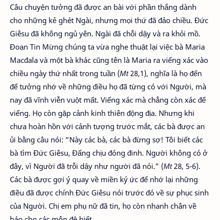
Câu chuyện tưởng đã được an bài với phần thắng dành
cho những kẻ ghét Ngài, nhưng mọi thứ đã đảo chiều. Đức
Giêsu đã không ngủ yên. Ngài đã chỗi dậy và ra khỏi mồ.
Đoạn Tin Mừng chúng ta vừa nghe thuật lại việc bà Maria
Macđala và một bà khác cũng tên là Maria ra viếng xác vào
chiều ngày thứ nhất trong tuần (
Mt
28,1), nghĩa là họ đến
để tưởng nhớ về những điều họ đã từng có với Người, mà
nay đã vĩnh viễn vuột mất. Viếng xác mà chẳng còn xác để
viếng. Họ còn gặp cảnh kinh thiên động địa. Nhưng khi
chưa hoàn hồn với cảnh tượng trước mắt, các bà được an
ủi bằng câu nói: “Này các bà, các bà đừng sợ! Tôi biết các
bà tìm Đức Giêsu, Đấng chịu đóng đinh. Người không có ở
đây, vì Người đã trỗi dậy như người đã nói.” (
Mt
28, 5-6).
Các bà được gợi ý quay về miền ký ức để nhớ lại những
điều đã được chính Đức Giêsu nói trước đó về sự phục sinh
của Người. Chị em phụ nữ đã tin, họ còn nhanh chân về
báo cho các môn đệ biết.