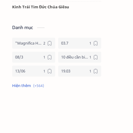
Kinh Trái Tim Đức Chúa Giêsu
Danh mục
"Magnifica Humanitas"
03.7
08/3
10 điều cần biết về mùa vọng
13/06
19.03
19/3
20.11
2025
2026
24 giờ cho chúa
24 giờ cho chúa 2026
4 nước châu phi
4 nước phi châu