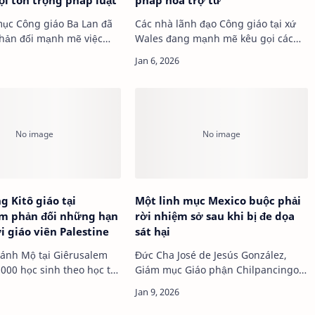
ọi tôn trọng pháp luật
pháp hóa trợ tử
ục Công giáo Ba Lan đã
Các nhà lãnh đạo Công giáo tại xứ
phản đối mạnh mẽ việc
Wales đang mạnh mẽ kêu gọi các
ên ở làng Kielno, Ba Lan,
nhà lập pháp không chấp thuận dự
luật của Quốc…
g Kitô giáo tại
Một linh mục Mexico buộc phải
em phản đối những hạn
rời nhiệm sở sau khi bị đe dọa
i giáo viên Palestine
sát hại
hánh Mộ tại Giêrusalem
Đức Cha José de Jesús González,
000 học sinh theo học tại
Giám mục Giáo phận Chilpancingo-
 Kitô giáo ở Gi…
Chilapa ở Mexico, đã quyết định
chuyển Cha José…