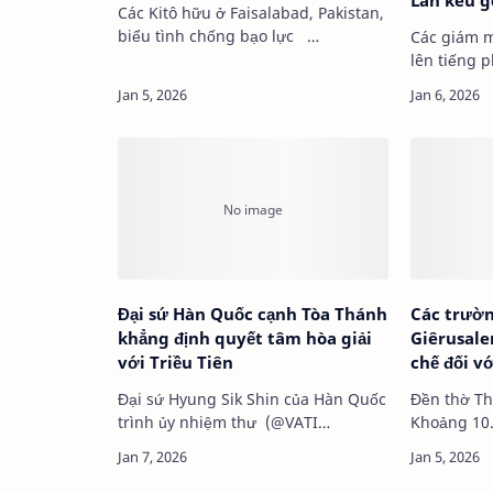
Lan kêu g
Các Kitô hữu ở Faisalabad, Pakistan,
biểu tình chống bạo lực …
Các giám m
lên tiếng 
một giáo vi
đã tháo g…
Đại sứ Hàn Quốc cạnh Tòa Thánh
Các trườn
khẳng định quyết tâm hòa giải
Giêrusal
với Triều Tiên
chế đối vớ
Đại sứ Hyung Sik Shin của Hàn Quốc
Đền thờ T
trình ủy nhiệm thư (@VATI…
Khoảng 10.
các trường