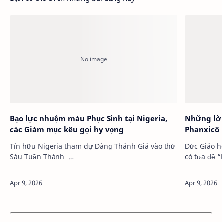
Bạo lực nhuộm màu Phục Sinh tại Nigeria,
Những lời
các Giám mục kêu gọi hy vọng
Phanxicô
Tín hữu Nigeria tham dự Đàng Thánh Giá vào thứ
Đức Giáo hoàng Ph
Sáu Tuần Thánh …
có tựa đề 
Cernuz…