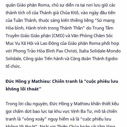
quản Giáo phận Roma, chủ sự diễn ra tại nơi lưu giữ các
thánh tích cổ của Thánh giá Chúa Kitô, vào ngày đầu tiên
của Tuần Thánh, thuộc sáng kiến thiêng liêng “Sứ mạng
Hòa bình, Hành trình trong Thánh Thần” do Trung Tâm
Truyền Giáo Giáo phận (CMD) và Văn Phòng Chăm Sóc
Mục Vụ Xã Hội và Lao Động của Giáo phận Roma phối hợp
với Phong Trào Hòa Bình Pax Christi, Italia Solidale-Mondo
Solidale, Công giáo Tiến hành và Cộng đoàn Thánh Egidio
tổ chức.
Đức Hồng y Mathieu: Chiến tranh là “cuộc phiêu lưu
không lối thoát”
Trong lời cầu nguyện, Đức Hồng y Mathieu khẩn thiết kêu
gọi chấm dứt bạo lực tại khu vực Vịnh Ba Tư, mô tả chiến
tranh là “vòng xoáy” nguy hiểm và là “cuộc phiêu lưu
không lối thoát”. Ngài xin Thiên Chúa hoán cải tâm lòng