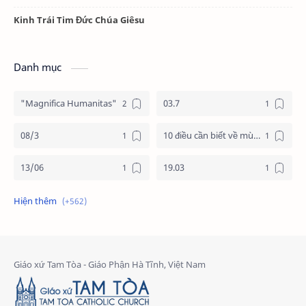
Kinh Trái Tim Đức Chúa Giêsu
Danh mục
"Magnifica Humanitas"
03.7
08/3
10 điều cần biết về mùa vọng
13/06
19.03
19/3
20.11
2025
2026
24 giờ cho chúa
24 giờ cho chúa 2026
4 nước châu phi
4 nước phi châu