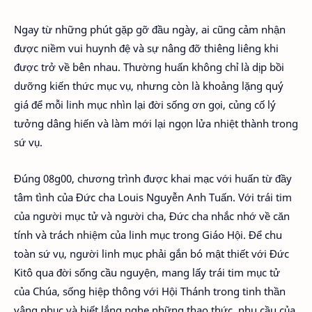
Ngay từ những phút gặp gỡ đầu ngày, ai cũng cảm nhận
được niềm vui huynh đệ và sự nâng đỡ thiêng liêng khi
được trở về bên nhau. Thường huấn không chỉ là dịp bồi
dưỡng kiến thức mục vụ, nhưng còn là khoảng lặng quý
giá để mỗi linh mục nhìn lại đời sống ơn gọi, củng cố lý
tưởng dâng hiến và làm mới lại ngọn lửa nhiệt thành trong
sứ vụ.
Đúng 08g00, chương trình được khai mạc với huấn từ đầy
tâm tình của Đức cha Louis Nguyễn Anh Tuấn. Với trái tim
của người mục tử và người cha, Đức cha nhắc nhớ về căn
tính và trách nhiệm của linh mục trong Giáo Hội. Để chu
toàn sứ vụ, người linh mục phải gắn bó mật thiết với Đức
Kitô qua đời sống cầu nguyện, mang lấy trái tim mục tử
của Chúa, sống hiệp thông với Hội Thánh trong tinh thần
vâng phục và biết lắng nghe những thao thức, nhu cầu của