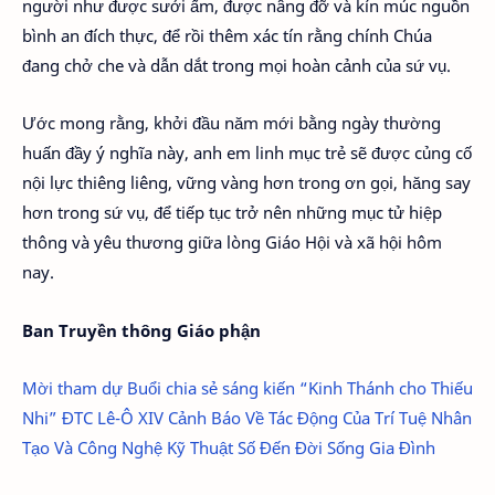
người như được sưởi ấm, được nâng đỡ và kín múc nguồn
bình an đích thực, để rồi thêm xác tín rằng chính Chúa
đang chở che và dẫn dắt trong mọi hoàn cảnh của sứ vụ.
Ước mong rằng, khởi đầu năm mới bằng ngày thường
huấn đầy ý nghĩa này, anh em linh mục trẻ sẽ được củng cố
nội lực thiêng liêng, vững vàng hơn trong ơn gọi, hăng say
hơn trong sứ vụ, để tiếp tục trở nên những mục tử hiệp
thông và yêu thương giữa lòng Giáo Hội và xã hội hôm
nay.
Ban Truyền thông Giáo phận
Mời tham dự Buổi chia sẻ sáng kiến “Kinh Thánh cho Thiếu
Nhi”
ĐTC Lê-Ô XIV Cảnh Báo Về Tác Động Của Trí Tuệ Nhân
Tạo Và Công Nghệ Kỹ Thuật Số Đến Đời Sống Gia Đình