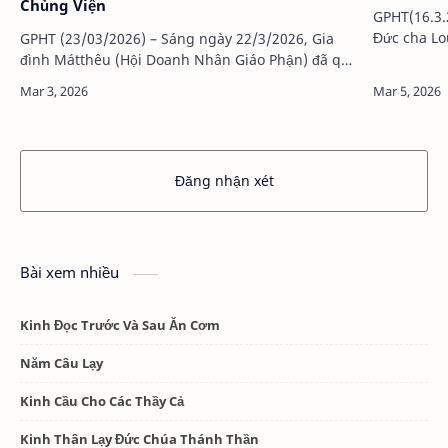
Chủng Viện
GPHT(16.3.
Đức cha Lo
GPHT (23/03/2026) – Sáng ngày 22/3/2026, Gia
phận đã có
đình Mátthêu (Hội Doanh Nhân Giáo Phận) đã quy
Ninh, Giáo
tụ về Giáo xứ Chân Thành để tham dự kỳ tĩnh tâm
Mùa Chay Thánh, đồng thời cùng nhau…
Đăng nhận xét
Bài xem nhiều
Kinh Đọc Trước Và Sau Ăn Cơm
Năm Câu Lạy
Kinh Cầu Cho Các Thầy Cả
Kinh Thân Lạy Đức Chúa Thánh Thần