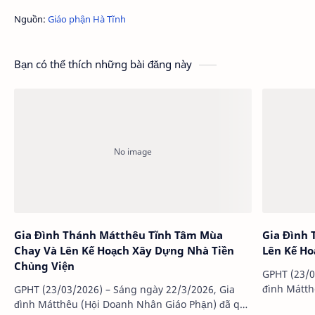
Nguồn:
Giáo phận Hà Tĩnh
Bạn có thể thích những bài đăng này
Gia Đình Thánh Mátthêu Tĩnh Tâm Mùa
Gia Đình
Chay Và Lên Kế Hoạch Xây Dựng Nhà Tiền
Lên Kế Ho
Chủng Viện
GPHT (23/0
đình Mátth
GPHT (23/03/2026) – Sáng ngày 22/3/2026, Gia
tụ về Giáo
đình Mátthêu (Hội Doanh Nhân Giáo Phận) đã quy