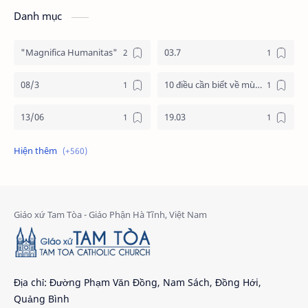
Danh mục
"Magnifica Humanitas"
03.7
08/3
10 điều cần biết về mùa vọng
13/06
19.03
19/3
20.11
2025
2026
24 giờ cho chúa
24 giờ cho chúa 2026
4 nước châu phi
4 nước phi châu
5 cách đơn giản dọn tâm hồn đón chúa
6 gương mặt
Địa chỉ: Đường Phạm Văn Đồng, Nam Sách, Đồng Hới,
Quảng Bình