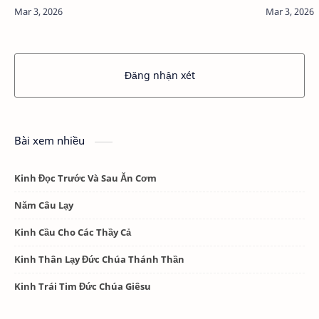
Mùa Chay 
tụ về Giáo xứ Chân Thành để tham dự kỳ tĩnh tâm
Mùa Chay Thánh, đồng thời cùng nhau…
Đăng nhận xét
Bài xem nhiều
Kinh Đọc Trước Và Sau Ăn Cơm
Năm Câu Lạy
Kinh Cầu Cho Các Thầy Cả
Kinh Thân Lạy Đức Chúa Thánh Thần
Kinh Trái Tim Đức Chúa Giêsu