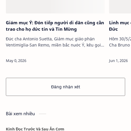
Giám mục Ý: Đón tiếp người di dân cũng cần
Linh mục 
trao cho họ đức tin và Tin Mừng
Đức
Đức cha Antonio Suetta, Giám mục giáo phận
Hôm 30/5/2
Ventimiglia-San Remo, miền bắc nước Ý, kêu gọi
Cha Bruno 
các tín hữu không chỉ…
cao tuổi nh
Đăng nhận xét
Bài xem nhiều
Kinh Đọc Trước Và Sau Ăn Cơm