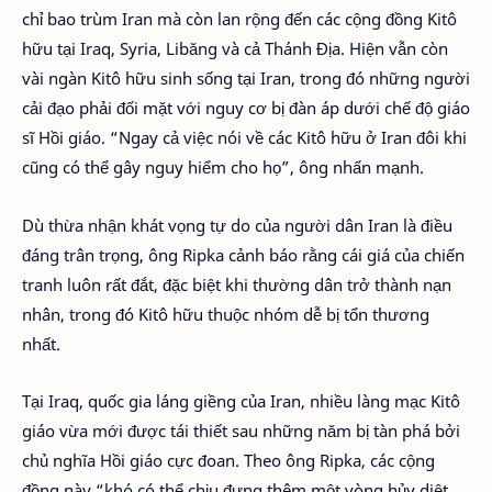
chỉ bao trùm Iran mà còn lan rộng đến các cộng đồng Kitô
hữu tại Iraq, Syria, Libăng và cả Thánh Địa. Hiện vẫn còn
vài ngàn Kitô hữu sinh sống tại Iran, trong đó những người
cải đạo phải đối mặt với nguy cơ bị đàn áp dưới chế độ giáo
sĩ Hồi giáo. “Ngay cả việc nói về các Kitô hữu ở Iran đôi khi
cũng có thể gây nguy hiểm cho họ”, ông nhấn mạnh.
Dù thừa nhận khát vọng tự do của người dân Iran là điều
đáng trân trọng, ông Ripka cảnh báo rằng cái giá của chiến
tranh luôn rất đắt, đặc biệt khi thường dân trở thành nạn
nhân, trong đó Kitô hữu thuộc nhóm dễ bị tổn thương
nhất.
Tại Iraq, quốc gia láng giềng của Iran, nhiều làng mạc Kitô
giáo vừa mới được tái thiết sau những năm bị tàn phá bởi
chủ nghĩa Hồi giáo cực đoan. Theo ông Ripka, các cộng
đồng này “khó có thể chịu đựng thêm một vòng hủy diệt