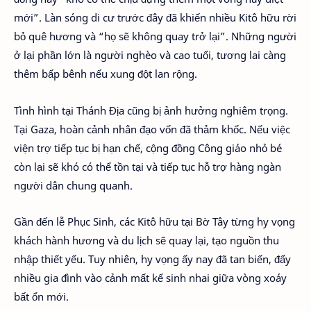
mới”. Làn sóng di cư trước đây đã khiến nhiều Kitô hữu rời
bỏ quê hương và “họ sẽ không quay trở lại”. Những người
ở lại phần lớn là người nghèo và cao tuổi, tương lai càng
thêm bấp bênh nếu xung đột lan rộng.
Tình hình tại Thánh Địa cũng bị ảnh hưởng nghiêm trọng.
Tại Gaza, hoàn cảnh nhân đạo vốn đã thảm khốc. Nếu việc
viện trợ tiếp tục bị hạn chế, cộng đồng Công giáo nhỏ bé
còn lại sẽ khó có thể tồn tại và tiếp tục hỗ trợ hàng ngàn
người dân chung quanh.
Gần đến lễ Phục Sinh, các Kitô hữu tại Bờ Tây từng hy vọng
khách hành hương và du lịch sẽ quay lại, tạo nguồn thu
nhập thiết yếu. Tuy nhiên, hy vọng ấy nay đã tan biến, đẩy
nhiều gia đình vào cảnh mất kế sinh nhai giữa vòng xoáy
bất ổn mới.