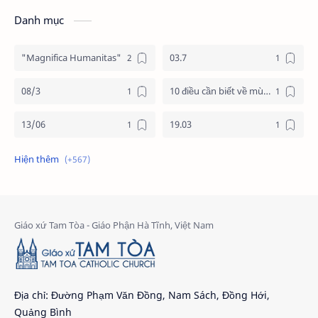
Danh mục
"Magnifica Humanitas"
03.7
08/3
10 điều cần biết về mùa vọng
13/06
19.03
19/3
20.11
2025
2026
24 giờ cho chúa
24 giờ cho chúa 2026
4 nước châu phi
4 nước phi châu
5 cách đơn giản dọn tâm hồn đón chúa
6 gương mặt
Địa chỉ: Đường Phạm Văn Đồng, Nam Sách, Đồng Hới,
Quảng Bình