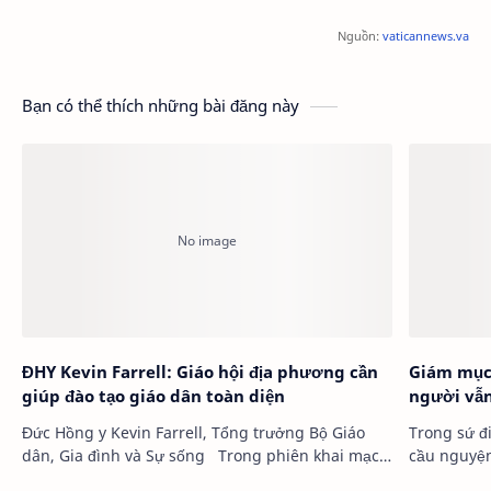
Nguồn:
vaticannews.va
Bạn có thể thích những bài đăng này
ĐHY Kevin Farrell: Giáo hội địa phương cần
Giám mục 
giúp đào tạo giáo dân toàn diện
người vẫn
Đức Hồng y Kevin Farrell, Tổng trưởng Bộ Giáo
Trong sứ đ
dân, Gia đình và Sự sống Trong phiên khai mạc
cầu nguyệ
…
người (1/2