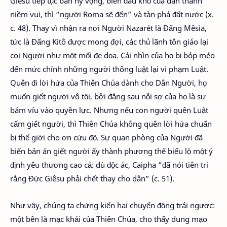
Giêsu tiếp tục ban hy vọng, biến đau khổ của dân thành
niềm vui, thì “người Roma sẽ đến” và tàn phá đất nước (x.
c. 48). Thay vì nhận ra nơi Người Nazarét là Đấng Mêsia,
tức là Đấng Kitô được mong đợi, các thủ lãnh tôn giáo lại
coi Người như một mối đe dọa. Cái nhìn của họ bị bóp méo
đến mức chính những người thông luật lại vi phạm Luật.
Quên đi lời hứa của Thiên Chúa dành cho Dân Người, họ
muốn giết người vô tội, bởi đằng sau nỗi sợ của họ là sự
bám víu vào quyền lực. Nhưng nếu con người quên Luật
cấm giết người, thì Thiên Chúa không quên lời hứa chuẩn
bị thế giới cho ơn cứu độ. Sự quan phòng của Người đã
biến bản án giết người ấy thành phương thế biểu lộ một ý
định yêu thương cao cả: dù độc ác, Caipha “đã nói tiên tri
rằng Đức Giêsu phải chết thay cho dân” (c. 51).
Như vậy, chúng ta chứng kiến hai chuyển động trái ngược:
một bên là mạc khải của Thiên Chúa, cho thấy dung mạo