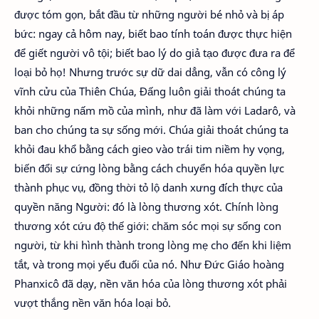
được tóm gọn, bắt đầu từ những người bé nhỏ và bị áp
bức: ngay cả hôm nay, biết bao tính toán được thực hiện
để giết người vô tội; biết bao lý do giả tạo được đưa ra để
loại bỏ họ! Nhưng trước sự dữ dai dẳng, vẫn có công lý
vĩnh cửu của Thiên Chúa, Đấng luôn giải thoát chúng ta
khỏi những nấm mồ của mình, như đã làm với Ladarô, và
ban cho chúng ta sự sống mới. Chúa giải thoát chúng ta
khỏi đau khổ bằng cách gieo vào trái tim niềm hy vọng,
biến đổi sự cứng lòng bằng cách chuyển hóa quyền lực
thành phục vụ, đồng thời tỏ lộ danh xưng đích thực của
quyền năng Người: đó là lòng thương xót. Chính lòng
thương xót cứu độ thế giới: chăm sóc mọi sự sống con
người, từ khi hình thành trong lòng mẹ cho đến khi liệm
tắt, và trong mọi yếu đuối của nó. Như Đức Giáo hoàng
Phanxicô đã dạy, nền văn hóa của lòng thương xót phải
vượt thắng nền văn hóa loại bỏ.