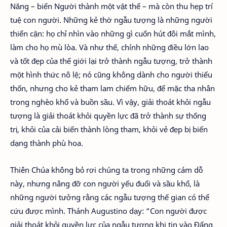
Năng – biến Người thành một vật thể – mà còn thu hẹp trí
tuệ con người. Những kẻ thờ ngẫu tượng là những người
thiển cận: họ chỉ nhìn vào những gì cuốn hút đôi mắt mình,
làm cho họ mù lòa. Và như thế, chính những điều lớn lao
và tốt đẹp của thế giới lại trở thành ngẫu tượng, trở thành
một hình thức nô lệ; nó cũng không dành cho người thiếu
thốn, nhưng cho kẻ tham lam chiếm hữu, để mặc tha nhân
trong nghèo khổ và buồn sầu. Vì vậy, giải thoát khỏi ngẫu
tượng là giải thoát khỏi quyền lực đã trở thành sự thống
trị, khỏi của cải biến thành lòng tham, khỏi vẻ đẹp bị biến
dạng thành phù hoa.
Thiên Chúa không bỏ rơi chúng ta trong những cám dỗ
này, nhưng nâng đỡ con người yếu đuối và sầu khổ, là
những người tưởng rằng các ngẫu tượng thế gian có thể
cứu được mình. Thánh Augustino dạy: “Con người được
giải thoát khỏi quyền lực của ngẫu tượng khi tin vào Đấng