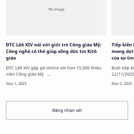
ĐTC Lêô XIV nói với giới trẻ Công giáo Mỹ:
Tiếp kiến
Công nghệ có thể giúp sống đức tin Kitô
mong đợi 
giáo
của sự ti
ĐTC Lêô XIV gặp gỡ online với hơn 15.000 thiếu
Buổi tiếp 
niên Công giáo Mỹ …
Đăng nhận xét