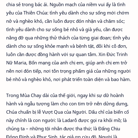
chia sẻ trong bác ái. Nguồn mạch của niềm vui ấy là tình
yêu của Thiên Chúa: tình yêu dành cho sự sống mới chớm
nở và nghèo khó, cần luôn được đón nhận và chăm sóc;
tình yêu dành cho sự sống bé nhỏ và già yếu, cần được
nâng đỡ qua những thử thách của từng giai đoạn; tình yêu
dành cho sự sống khỏe mạnh và bệnh tật, đôi khi cô đơn,
luôn cần được đồng hành với sự quan tâm. Xin Đức Trinh
Nữ Maria, Bổn mạng của anh chị em, giúp anh chị em trở
nên nơi đón tiếp, nơi tôn trọng phẩm giá của những người
bé nhỏ và nghèo khó, nơi phát triển toàn diện và bao hàm.
Trong Mùa Chay dài của thế giới, ngay khi sự dữ hoành
hành và ngẫu tượng làm cho con tim trở nên dửng dưng,
Chúa chuẩn bị lễ Vượt Qua của Người. Dấu chỉ của biến cố
này chính là con người: là Ladarô được gọi ra khỏi mồ; là
chúng ta – những tội nhân được tha thứ; là Đấng Chịu
Đóng Đinh và Phục Sinh, tác giả ơn cứu độ. Người là