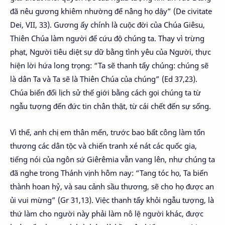
đã nêu gương khiêm nhường để nâng họ dậy” (De civitate
Dei, VII, 33). Gương ấy chính là cuộc đời của Chúa Giêsu,
Thiên Chúa làm người để cứu độ chúng ta. Thay vì trừng
phạt, Người tiêu diệt sự dữ bằng tình yêu của Người, thực
hiện lời hứa long trọng: “Ta sẽ thanh tẩy chúng: chúng sẽ
là dân Ta và Ta sẽ là Thiên Chúa của chúng” (Ed 37,23).
Chúa biến đổi lịch sử thế giới bằng cách gọi chúng ta từ
ngẫu tượng đến đức tin chân thật, từ cái chết đến sự sống.
Vì thế, anh chị em thân mến, trước bao bất công làm tổn
thương các dân tộc và chiến tranh xé nát các quốc gia,
tiếng nói của ngôn sứ Giêrêmia vẫn vang lên, như chúng ta
đã nghe trong Thánh vịnh hôm nay: “Tang tóc họ, Ta biến
thành hoan hỷ, và sau cảnh sầu thương, sẽ cho họ được an
ủi vui mừng” (Gr 31,13). Việc thanh tẩy khỏi ngẫu tượng, là
thứ làm cho người này phải làm nô lệ người khác, được