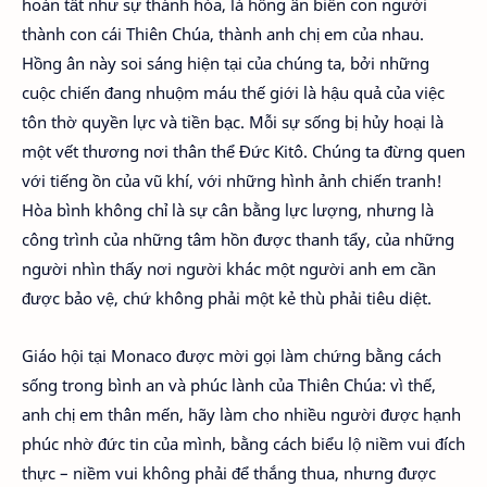
hoàn tất như sự thánh hóa, là hồng ân biến con người
thành con cái Thiên Chúa, thành anh chị em của nhau.
Hồng ân này soi sáng hiện tại của chúng ta, bởi những
cuộc chiến đang nhuộm máu thế giới là hậu quả của việc
tôn thờ quyền lực và tiền bạc. Mỗi sự sống bị hủy hoại là
một vết thương nơi thân thể Đức Kitô. Chúng ta đừng quen
với tiếng ồn của vũ khí, với những hình ảnh chiến tranh!
Hòa bình không chỉ là sự cân bằng lực lượng, nhưng là
công trình của những tâm hồn được thanh tẩy, của những
người nhìn thấy nơi người khác một người anh em cần
được bảo vệ, chứ không phải một kẻ thù phải tiêu diệt.
Giáo hội tại Monaco được mời gọi làm chứng bằng cách
sống trong bình an và phúc lành của Thiên Chúa: vì thế,
anh chị em thân mến, hãy làm cho nhiều người được hạnh
phúc nhờ đức tin của mình, bằng cách biểu lộ niềm vui đích
thực – niềm vui không phải để thắng thua, nhưng được