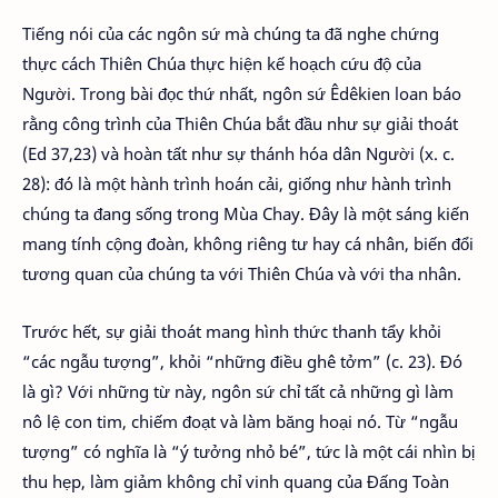
Tiếng nói của các ngôn sứ mà chúng ta đã nghe chứng
thực cách Thiên Chúa thực hiện kế hoạch cứu độ của
Người. Trong bài đọc thứ nhất, ngôn sứ Êdêkien loan báo
rằng công trình của Thiên Chúa bắt đầu như sự giải thoát
(Ed 37,23) và hoàn tất như sự thánh hóa dân Người (x. c.
28): đó là một hành trình hoán cải, giống như hành trình
chúng ta đang sống trong Mùa Chay. Đây là một sáng kiến
mang tính cộng đoàn, không riêng tư hay cá nhân, biến đổi
tương quan của chúng ta với Thiên Chúa và với tha nhân.
Trước hết, sự giải thoát mang hình thức thanh tẩy khỏi
“các ngẫu tượng”, khỏi “những điều ghê tởm” (c. 23). Đó
là gì? Với những từ này, ngôn sứ chỉ tất cả những gì làm
nô lệ con tim, chiếm đoạt và làm băng hoại nó. Từ “ngẫu
tượng” có nghĩa là “ý tưởng nhỏ bé”, tức là một cái nhìn bị
thu hẹp, làm giảm không chỉ vinh quang của Đấng Toàn