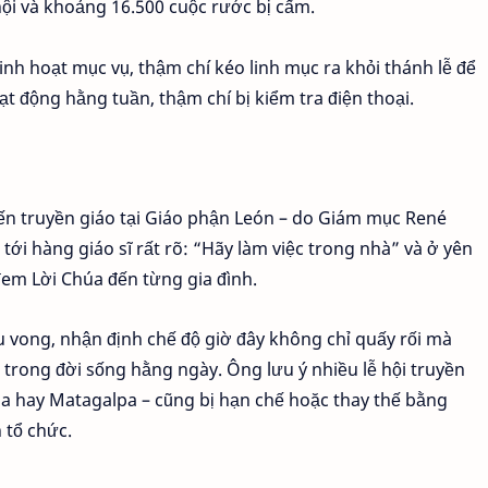
ội và khoảng 16.500 cuộc rước bị cấm.
inh hoạt mục vụ, thậm chí kéo linh mục ra khỏi thánh lễ để
ạt động hằng tuần, thậm chí bị kiểm tra điện thoại.
ến truyền giáo tại Giáo phận León
– do Giám mục René
tới hàng giáo sĩ rất rõ: “Hãy làm việc trong nhà” và ở yên
đem Lời Chúa đến từng gia đình.
u vong, nhận định chế độ giờ đây không chỉ quấy rối mà
 trong đời sống hằng ngày. Ông lưu ý nhiều lễ hội truyền
ba hay Matagalpa – cũng bị hạn chế hoặc thay thế bằng
 tổ chức.