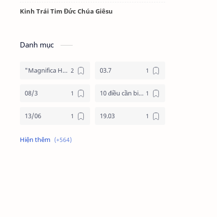
Kinh Trái Tim Đức Chúa Giêsu
Danh mục
"Magnifica Humanitas"
03.7
08/3
10 điều cần biết về mùa vọng
13/06
19.03
19/3
20.11
2025
2026
24 giờ cho chúa
24 giờ cho chúa 2026
4 nước châu phi
4 nước phi châu