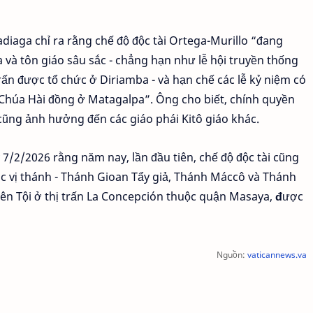
diaga chỉ ra rằng chế độ độc tài Ortega-Murillo “đang
 và tôn giáo sâu sắc - chẳng hạn như lễ hội truyền thống
trấn được tổ chức ở Diriamba - và hạn chế các lễ kỷ niệm có
 Chúa Hài đồng ở Matagalpa”. Ông cho biết, chính quyền
cũng ảnh hưởng đến các giáo phái Kitô giáo khác.
7/2/2026 rằng năm nay, lần đầu tiên, chế độ độc tài cũng
ác vị thánh - Thánh Gioan Tẩy giả, Thánh Máccô và Thánh
ên Tội ở thị trấn La Concepción thuộc quận Masaya,
đ
ược
Nguồn:
vaticannews.va