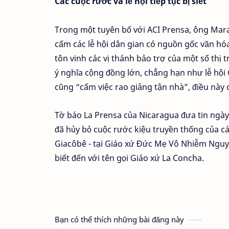
Các cuộc rước và lễ hội tiếp tục bị siết
Trong một tuyên bố với ACI Prensa, ông Mara
cấm các lễ hội dân gian có nguồn gốc văn hóa
tôn vinh các vị thánh bảo trợ của một số thị 
ý nghĩa cộng đồng lớn, chẳng hạn như lễ hội
cũng “cấm việc rao giảng tận nhà”, điều này 
Tờ báo La Prensa của Nicaragua đưa tin ngày 
đã hủy bỏ cuộc rước kiệu truyền thống của c
Giacôbê - tại Giáo xứ Đức Mẹ Vô Nhiễm Nguy
biết đến với tên gọi Giáo xứ La Concha.
Bạn có thể thích những bài đăng này