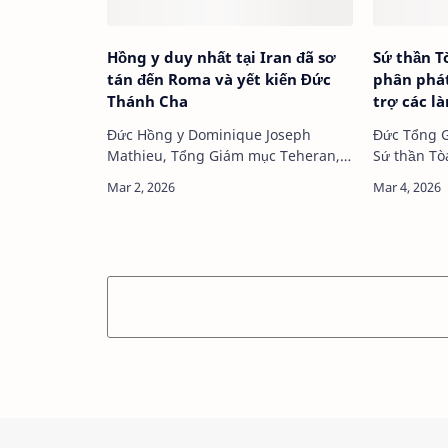
Hồng y duy nhất tại Iran đã sơ
Sứ thần T
tán đến Roma và yết kiến Đức
phân phát
Thánh Cha
trợ các l
Đức Hồng y Dominique Joseph
Đức Tổng G
Mathieu, Tổng Giám mục Teheran,
Sứ thần Tò
yết kiến Đức Thánh Cha Lêô XIV …