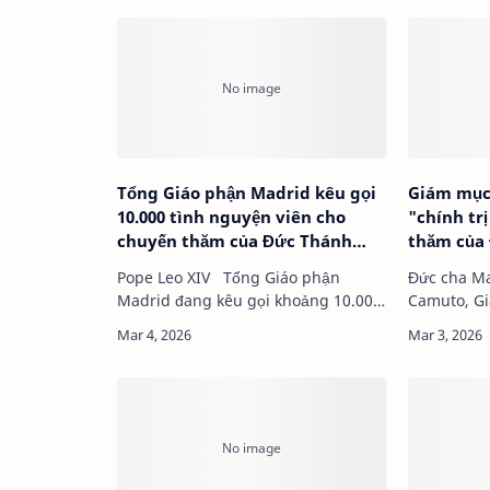
Tổng Giáo phận Madrid kêu gọi
Giám mục
10.000 tình nguyện viên cho
"chính tr
chuyến thăm của Đức Thánh
thăm của
Cha
Pope Leo XIV Tổng Giáo phận
Đức cha Ma
Madrid đang kêu gọi khoảng 10.000
Camuto, Gi
tình nguyện viên nhằm chuẩn bị…
(Angola) Trong Thánh lễ bế mạc
Tuần lễ…