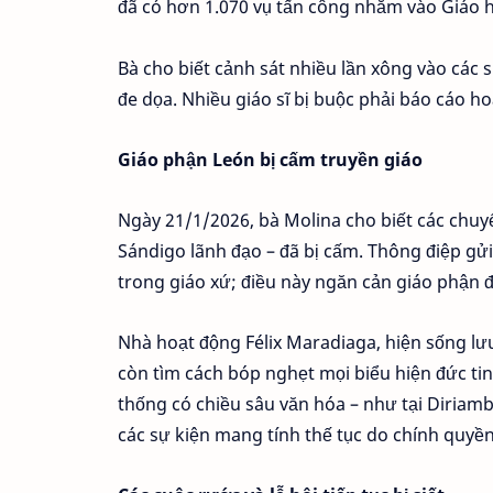
đã có hơn 1.070 vụ tấn công nhằm vào Giáo h
Bà cho biết cảnh sát nhiều lần xông vào các s
đe dọa. Nhiều giáo sĩ bị buộc phải báo cáo ho
Giáo phận León bị cấm truyền giáo
Ngày 21/1/2026, bà Molina cho biết các chuy
Sándigo lãnh đạo – đã bị cấm. Thông điệp gửi 
trong giáo xứ; điều này ngăn cản giáo phận 
Nhà hoạt động Félix Maradiaga, hiện sống lư
còn tìm cách bóp nghẹt mọi biểu hiện đức tin
thống có chiều sâu văn hóa – như tại Diriam
các sự kiện mang tính thế tục do chính quyền