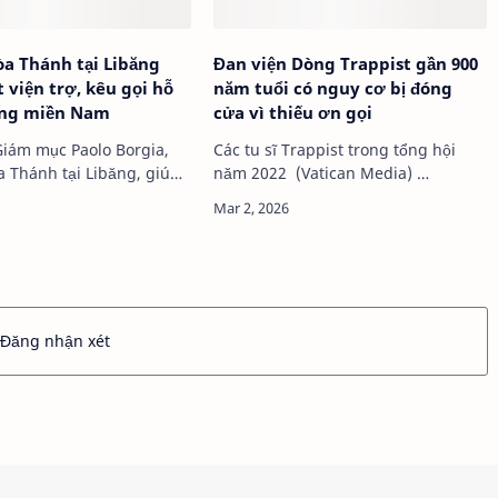
òa Thánh tại Libăng
Đan viện Dòng Trappist gần 900
 viện trợ, kêu gọi hỗ
năm tuổi có nguy cơ bị đóng
àng miền Nam
cửa vì thiếu ơn gọi
iám mục Paolo Borgia,
Các tu sĩ Trappist trong tổng hội
a Thánh tại Libăng, giúp
năm 2022 (Vatican Media) …
phân phát viện trợ Đức Tổn…
Đăng nhận xét