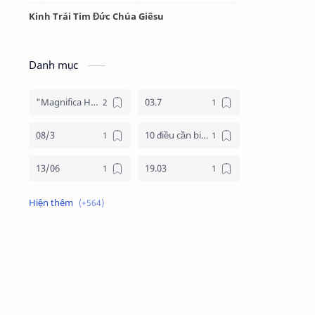
Kinh Trái Tim Đức Chúa Giêsu
Danh mục
"Magnifica Humanitas"
03.7
08/3
10 điều cần biết về mùa vọng
13/06
19.03
19/3
20.11
2025
2026
24 giờ cho chúa
24 giờ cho chúa 2026
4 nước châu phi
4 nước phi châu