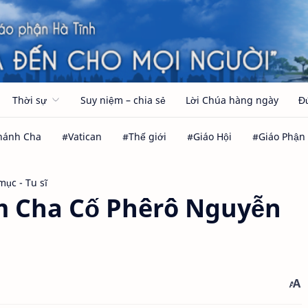
Thời sự
Suy niệm – chia sẻ
Lời Chúa hàng ngày
Đ
mục - Tu sĩ
m Cha Cố Phêrô Nguyễn