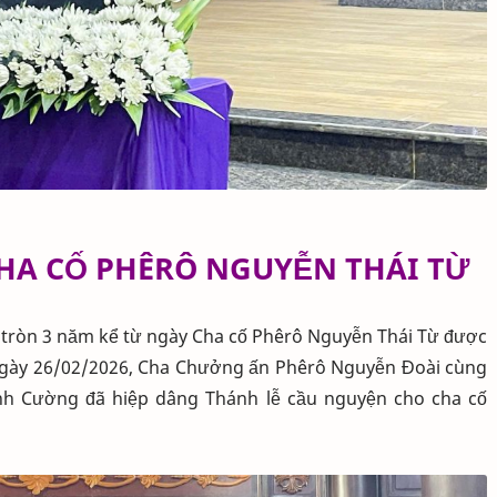
CHA CỐ PHÊRÔ NGUYỄN THÁI TỪ
ã tròn 3 năm kể từ ngày Cha cố Phêrô Nguyễn Thái Từ được
i ngày 26/02/2026, Cha Chưởng ấn Phêrô Nguyễn Đoài cùng
nh Cường đã hiệp dâng Thánh lễ cầu nguyện cho cha cố