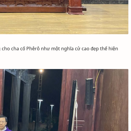
 cho cha cố Phêrô như một nghĩa cử cao đẹp thể hiện