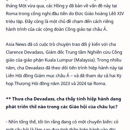
tháng Một vừa qua, các Hồng y đã bàn về vấn đề này tại
Roma trong công nghị đầu tiên do Đức Giáo hoàng Lêô XIV
triệu tập. Đây cũng là một chủ đề chạm đến cách riêng
hành trình của các cộng đoàn Công giáo tại châu Á.
Asia News đã có cuộc trò chuyện trao đổi ý kiến với cha
Clarence Devadass, Giám đốc Trung tâm Nghiên cứu Công
giáo của giáo phận Kuala Lumpur (Malaysia). Trong nhiều
năm, cha Devadass đã theo dõi tiến trình hiệp hành này tại
Liên Hội đồng Giám mục châu Á – và đã tham dự cả hai Kỳ
họp Thượng Hội đồng năm 2023 và 2024 tại Roma.
** Thưa cha Devadass, cha thấy tính hiệp hành đang
phát triển thế nào trong các Giáo hội của châu lục?
- Nhìn tổng thể, tôi tin rằng đang có một chuyển biến: có
một câu hỏi là làm sao đưa tinh thần hiệp hành vào đời