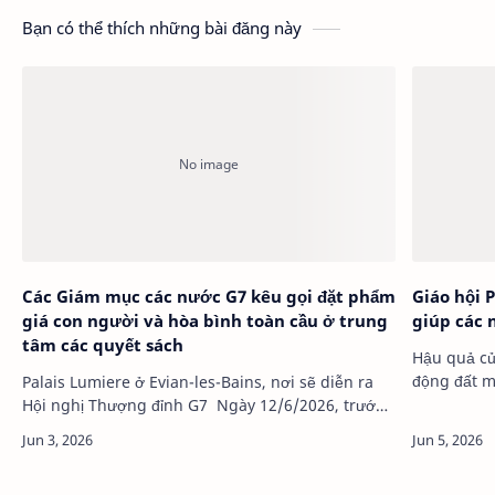
Bạn có thể thích những bài đăng này
Các Giám mục các nước G7 kêu gọi đặt phẩm
Giáo hội 
giá con người và hòa bình toàn cầu ở trung
giúp các 
tâm các quyết sách
Hậu quả của động đất
động đất m
Palais Lumiere ở Evian-les-Bains, nơi sẽ diễn ra
Mindan…
Hội nghị Thượng đỉnh G7 Ngày 12/6/2026, trướ…