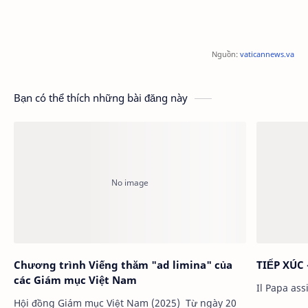
Nguồn:
vaticannews.va
Bạn có thể thích những bài đăng này
Chương trình Viếng thăm "ad limina" của
TIẾP XÚC 
các Giám mục Việt Nam
Hội đồng Giám mục Việt Nam (2025) Từ ngày 20