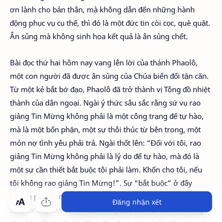
ơn lành cho bản thân, mà không dẫn đến những hành
động phục vụ cụ thể, thì đó là một đức tin còi cọc, què quặt.
Ân sủng mà không sinh hoa kết quả là ân sủng chết.
Bài đọc thứ hai hôm nay vang lên lời của thánh Phaolô,
một con người đã được ân sủng của Chúa biến đổi tận căn.
Từ một kẻ bắt bớ đạo, Phaolô đã trở thành vị Tông đồ nhiệt
thành của dân ngoại. Ngài ý thức sâu sắc rằng sứ vụ rao
giảng Tin Mừng không phải là một công trạng để tự hào,
mà là một bổn phận, một sự thôi thúc từ bên trong, một
món nợ tình yêu phải trả. Ngài thốt lên: “Đối với tôi, rao
giảng Tin Mừng không phải là lý do để tự hào, mà đó là
một sự cần thiết bắt buộc tôi phải làm. Khốn cho tôi, nếu
tôi không rao giảng Tin Mừng!”. Sự “bắt buộc” ở đây
không phải là một sự ép buộc từ bên ngoài, nhưng là một
Đăng nhận xét
sự thúc đẩy mạnh mẽ của tình yêu Đức Kitô từ bên trong