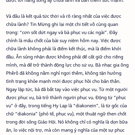
được lời hằng sống ấy chữa lành và ban thêm sức mạnh.
Và đâu là kết quả tức thời và rõ ràng nhất của việc được
chữa lành? Tin Mừng ghi lại một chi tiết vô cùng quan
trọng: “cơn sốt dứt ngay và bà phục vụ các ngài”. Đây
chính là mấu chốt của bài suy niệm hôm nay. Việc được
chữa lành không phải là điểm kết thúc, mà là điểm khởi
đầu. Ân sủng nhận được không phải để cất giữ cho riêng
mình, mà để trở thành động lực cho sứ vụ. Bà nhạc gia ông
Phêrô đã không nằm nghỉ ngơi thêm, không tận hưởng
tình trạng khỏe mạnh mới được phục hồi cho bản thân.
Ngay lập tức, bà đã bắt tay vào việc phục vụ. Từ một người
được phục vụ, bà trở thành người phục vụ. Động từ “phục
vụ” ở đây, trong tiếng Hy Lạp là “diakonein”, là từ gốc của
chữ “diakonia” (phó tế, phục vụ), một thuật ngữ then chốt
trong đời sống Giáo Hội. Nó không chỉ có nghĩa là dọn bữa
ăn, lo việc nội trợ, mà còn mang ý nghĩa của một sự phục