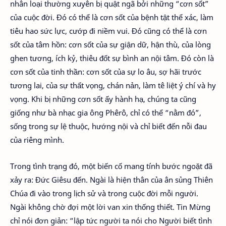
nhân loại thường xuyên bị quật ngã bởi những “cơn sốt”
của cuộc đời. Đó có thể là cơn sốt của bệnh tật thể xác, làm
tiêu hao sức lực, cướp đi niềm vui. Đó cũng có thể là cơn
sốt của tâm hồn: cơn sốt của sự giận dữ, hận thù, của lòng
ghen tương, ích kỷ, thiêu đốt sự bình an nội tâm. Đó còn là
cơn sốt của tinh thần: cơn sốt của sự lo âu, sợ hãi trước
tương lai, của sự thất vọng, chán nản, làm tê liệt ý chí và hy
vọng. Khi bị những cơn sốt ấy hành hạ, chúng ta cũng
giống như bà nhạc gia ông Phêrô, chỉ có thể “nằm đó”,
sống trong sự lệ thuộc, hướng nội và chỉ biết đến nỗi đau
của riêng mình.
Trong tình trạng đó, một biến cố mang tính bước ngoặt đã
xảy ra: Đức Giêsu đến. Ngài là hiện thân của ân sủng Thiên
Chúa đi vào trong lịch sử và trong cuộc đời mỗi người.
Ngài không chờ đợi một lời van xin thống thiết. Tin Mừng
chỉ nói đơn giản: “lập tức người ta nói cho Người biết tình