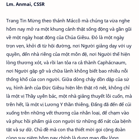
Lm. Anmai, CSSR
Trang Tin Mừng theo thánh Máccô mà chúng ta vừa nghe
hôm nay mở ra một khung cảnh thật sống động và gần gũi
về một ngày hoạt động của Chúa Giêsu. Đó là một ngày
trọn vẹn, khởi đi từ hội đường, nơi Người giảng dạy với uy
quyền, đến nhà riêng của một môn đệ, nơi Người thể hiện
lòng thương xót, và rồi lan tỏa ra cả thành Caphácnaum,
nơi Người gặp gỡ và chữa lành không biết bao nhiêu nỗi
thống khổ của con người. Giữa dòng chảy dồn dập của sứ
vụ, hình ảnh của Đức Giêsu hiện lên thật rõ nét, không chỉ
là một vị Thầy uyên bác, một nhà giảng thuyết lôi cuốn, mà
trên hết, là một vị Lương Y thần thiêng, Đấng đã đến để cúi
xuống trên những vết thương của nhân loại, để chạm vào
và phục hồi phẩm giá con người từ những đổ nát của bệnh
tật và sự dữ. Chủ đề mà con tha thiết mời gọi cộng đoàn
cùng suy niệm hôm nay chính là dung mạo đầy lòng