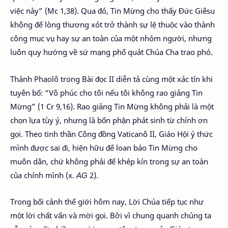
việc này” (Mc 1,38). Qua đó, Tin Mừng cho thấy Đức Giêsu
không để lòng thương xót trở thành sự lệ thuộc vào thành
công mục vụ hay sự an toàn của một nhóm người, nhưng
luôn quy hướng về sứ mạng phổ quát Chúa Cha trao phó.
Thánh Phaolô trong Bài đọc II diễn tả cùng một xác tín khi
tuyên bố: “Vô phúc cho tôi nếu tôi không rao giảng Tin
Mừng” (1 Cr 9,16). Rao giảng Tin Mừng không phải là một
chọn lựa tùy ý, nhưng là bổn phận phát sinh từ chính ơn
gọi. Theo tinh thần Công đồng Vaticanô II, Giáo Hội ý thức
mình được sai đi, hiện hữu để loan báo Tin Mừng cho
muôn dân, chứ không phải để khép kín trong sự an toàn
của chính mình (x.
AG
2).
Trong bối cảnh thế giới hôm nay, Lời Chúa tiếp tục như
một lời chất vấn và mời gọi. Bởi vì chung quanh chúng ta