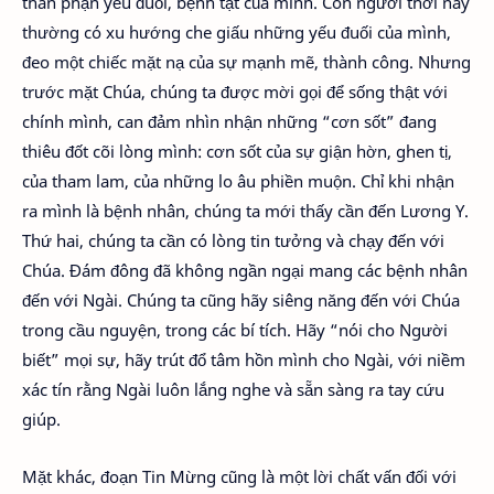
thân phận yếu đuối, bệnh tật của mình. Con người thời nay
thường có xu hướng che giấu những yếu đuối của mình,
đeo một chiếc mặt nạ của sự mạnh mẽ, thành công. Nhưng
trước mặt Chúa, chúng ta được mời gọi để sống thật với
chính mình, can đảm nhìn nhận những “cơn sốt” đang
thiêu đốt cõi lòng mình: cơn sốt của sự giận hờn, ghen tị,
của tham lam, của những lo âu phiền muộn. Chỉ khi nhận
ra mình là bệnh nhân, chúng ta mới thấy cần đến Lương Y.
Thứ hai, chúng ta cần có lòng tin tưởng và chạy đến với
Chúa. Đám đông đã không ngần ngại mang các bệnh nhân
đến với Ngài. Chúng ta cũng hãy siêng năng đến với Chúa
trong cầu nguyện, trong các bí tích. Hãy “nói cho Người
biết” mọi sự, hãy trút đổ tâm hồn mình cho Ngài, với niềm
xác tín rằng Ngài luôn lắng nghe và sẵn sàng ra tay cứu
giúp.
Mặt khác, đoạn Tin Mừng cũng là một lời chất vấn đối với