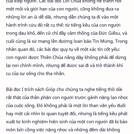
của kiếp người. Các bài đọc Lời Chúa không né tránh nỗi
mệt mỏi và giới hạn của con người, cũng không đưa ra
những lời an ủi dễ dãi, nhưng dẫn chúng ta đi vào một
hành trình cứu độ rất cụ thể: từ tiếng kêu của con người
trong đau khổ, đến cử chỉ đầy cảm thông của Đức Giêsu, và
cuối cùng là sứ mạng lên đường loan báo Tin Mừng. Trong
nhãn quan đó, các bài đọc quy tụ về một xác tín cốt yếu:
con người được Thiên Chúa nâng dậy không phải để dừng
lại nơi chính mình, nhưng để được sai đi và trở thành khí
cụ của sự sống cho tha nhân.
Bài đọc I trích sách Gióp cho chúng ta nghe tiếng thở dài
rất thật của thân phận con người trước gánh nặng lao nhọc
của cuộc sống. Đó không phải là một lời than vãn yếu đuối
hay một cái nhìn bi quan tuyệt đối, nhưng là tiếng kêu phát
xuất từ kinh nghiệm hiện sinh của một con người đã bị bào
mòn bởi công việc nặng nhọc và những đêm dài không