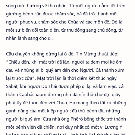
sống mới hướng về tha nhân. Từ một người nằm liệt trên
giường bệnh cần được chăm sóc, bà đã trở thành một
người phục vụ, chăm sóc cho Chúa và các môn đệ. Đó là
một sự biến đổi toàn diện, từ thụ động sang chủ động, từ
nhận lãnh sang cho đi.
Câu chuyện không dừng lại ở đó. Tin Mừng thuật tiếp:
“Chiều đến, khi mặt trời đã lặn, người ta đem mọi kẻ ốm
đau và những ai bị quỷ ám đến cho Người. Cả thành xúm
lại trước cửa”. Mặt trời lặn là thời điểm kết thúc ngày
Sabát, khi người Do Thái được phép đi lại và làm việc. Cả
thành Caphácnaum dường như đã nín thở chờ đợi giây
phút ấy để tuôn đến với Chúa. Họ mang theo tất cả những
gánh nặng của một kiếp người: đủ thứ bệnh tật, những
người bị quỷ ám. Cửa nhà ông Phêrô bỗng chốc trở thành
một bệnh viện dã chiến, nơi duy nhất có một vị Lương Y