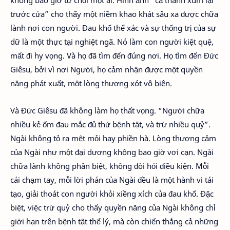
không bao giờ từ chối một ai. Hình ảnh “cả thành xúm lại
trước cửa” cho thấy một niềm khao khát sâu xa được chữa
lành nơi con người. Đau khổ thể xác và sự thống trị của sự
dữ là một thực tại nghiệt ngã. Nó làm con người kiệt quệ,
mất đi hy vọng. Và họ đã tìm đến đúng nơi. Họ tìm đến Đức
Giêsu, bởi vì nơi Người, họ cảm nhận được một quyền
năng phát xuất, một lòng thương xót vô biên.
Và Đức Giêsu đã không làm họ thất vọng. “Người chữa
nhiều kẻ ốm đau mắc đủ thứ bệnh tật, và trừ nhiều quỷ”.
Ngài không tỏ ra mệt mỏi hay phiền hà. Lòng thương cảm
của Ngài như một đại dương không bao giờ vơi cạn. Ngài
chữa lành không phân biệt, không đòi hỏi điều kiện. Mỗi
cái chạm tay, mỗi lời phán của Ngài đều là một hành vi tái
tạo, giải thoát con người khỏi xiềng xích của đau khổ. Đặc
biệt, việc trừ quỷ cho thấy quyền năng của Ngài không chỉ
giới hạn trên bệnh tật thể lý, mà còn chiến thắng cả những