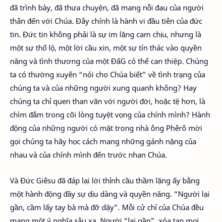
đã trình bày, đã thưa chuyện, đã mang nỗi đau của người
thân đến với Chúa. Đây chính là hành vi đầu tiên của đức
tin. Đức tin không phải là sự im lặng cam chịu, nhưng là
một sự thổ lộ, một lời cầu xin, một sự tín thác vào quyền
năng và tình thương của một ĐấG có thể can thiệp. Chúng
ta có thường xuyên “nói cho Chúa biết” về tình trạng của
chúng ta và của những người xung quanh không? Hay
chúng ta chỉ quen than vãn với người đời, hoặc tệ hơn, là
chìm đắm trong cõi lòng tuyệt vọng của chính mình? Hành
động của những người có mặt trong nhà ông Phêrô mời
gọi chúng ta hãy học cách mang những gánh nặng của
nhau và của chính mình đến trước nhan Chúa.
Và Đức Giêsu đã đáp lại lời thỉnh cầu thầm lặng ấy bằng
một hành động đầy sự dịu dàng và quyền năng. “Người lại
gần, cầm lấy tay bà mà đỡ dậy”. Mỗi cử chỉ của Chúa đều
mang một ý nghĩa sâu xa. Người “lại gần”, xóa tan mọi