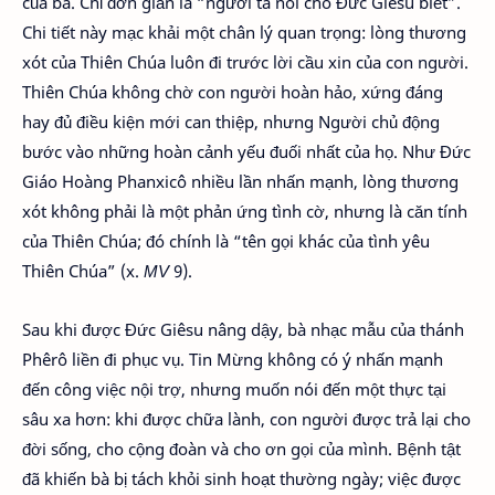
của bà. Chỉ đơn giản là “người ta nói cho Đức Giêsu biết”.
Chi tiết này mạc khải một chân lý quan trọng: lòng thương
xót của Thiên Chúa luôn đi trước lời cầu xin của con người.
Thiên Chúa không chờ con người hoàn hảo, xứng đáng
hay đủ điều kiện mới can thiệp, nhưng Người chủ động
bước vào những hoàn cảnh yếu đuối nhất của họ. Như Đức
Giáo Hoàng Phanxicô nhiều lần nhấn mạnh, lòng thương
xót không phải là một phản ứng tình cờ, nhưng là căn tính
của Thiên Chúa; đó chính là “tên gọi khác của tình yêu
Thiên Chúa” (x.
MV
9).
Sau khi được Đức Giêsu nâng dậy, bà nhạc mẫu của thánh
Phêrô liền đi phục vụ. Tin Mừng không có ý nhấn mạnh
đến công việc nội trợ, nhưng muốn nói đến một thực tại
sâu xa hơn: khi được chữa lành, con người được trả lại cho
đời sống, cho cộng đoàn và cho ơn gọi của mình. Bệnh tật
đã khiến bà bị tách khỏi sinh hoạt thường ngày; việc được