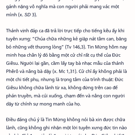
gánh nặng vô nghĩa mà con người phải mang vác một
mình (x.
SD
3).
Thánh vịnh đáp ca đã trả lời trực tiếp cho tiếng kêu ấy khi
tuyên xưng: “Chúa chữa những kẻ giập nát tâm can, băng
bó những vết thương lòng” (Tv 146,3). Tin Mừng hôm nay
minh họa chân lý đó bằng một cử chỉ rất cụ thể của Đức
Giêsu. Người lại gần, cầm lấy tay bà nhạc mẫu của thánh
Phêrô và nâng bà dậy (x. Mc 1,31). Cử chỉ ấy không phải là
một chi tiết phụ, nhưng là trọng tâm của trình thuật: Đức
Giêsu không chữa lành từ xa, không đứng trên cao để
phán truyền, mà cúi xuống, chạm đến và nâng con người
dậy từ chính sự mong manh của họ.
Điều đáng chú ý là Tin Mừng không nói bà xin được chữa
lành, cũng không ghi nhận một lời tuyên xưng đức tin nào