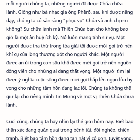
mỗi người chúng ta, những người đã được Chúa chữa
lành. Giống như bà nhạc gia ông Phêrô, sau khi được nâng
dậy, chúng ta có sẵn sàng “phục vụ” Chúa và anh chị em
không? Sự chữa lành mà Thiên Chúa ban cho không bao
giờ là một ân huệ ích kỷ. Nó luôn mang tính sứ vụ. Một
người được tha thứ trong tòa giải tội được mời gọi trở nên
khí cụ của lòng thương xót cho người khác. Một người
được an ủi trong cơn sầu khổ được mời gọi trở nên nguồn
động viên cho những ai đang thất vọng. Một người tìm lại
được ý nghĩa cuộc sống được mời gọi thắp lên ngọn lửa hy
vọng cho những tâm hồn đang lạc lối. Chúng ta không thể
giữ lại cho riêng mình Tin Mừng về một vị Thiên Chúa chữa
lành.
Cuối cùng, chúng ta hãy nhìn lại thế giới hôm nay. Biết bao
thân xác đang quằn quại trong bệnh tật, đói nghèo, chiến
tranh. Biết bao tâm hồn đang tan nát vì cô đơn, tuyệt vọng,