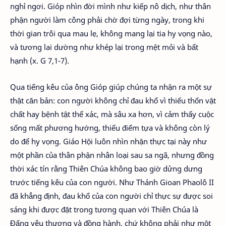
nghỉ ngơi. Gióp nhìn đời mình như kiếp nô dịch, như thân
phận người làm công phải chờ đợi từng ngày, trong khi
thời gian trôi qua mau lẹ, không mang lại tia hy vọng nào,
và tương lai dường như khép lại trong mệt mỏi và bất
hạnh (x. G 7,1-7).
Qua tiếng kêu của ông Gióp giúp chúng ta nhận ra một sự
thật căn bản: con người không chỉ đau khổ vì thiếu thốn vật
chất hay bệnh tật thể xác, mà sâu xa hơn, vì cảm thấy cuộc
sống mất phương hướng, thiếu điểm tựa và không còn lý
do để hy vọng. Giáo Hội luôn nhìn nhận thực tại này như
một phần của thân phận nhân loại sau sa ngã, nhưng đồng
thời xác tín rằng Thiên Chúa không bao giờ dửng dưng
trước tiếng kêu của con người. Như Thánh Gioan Phaolô II
đã khẳng định, đau khổ của con người chỉ thực sự được soi
sáng khi được đặt trong tương quan với Thiên Chúa là
Đấng yêu thương và đồng hành, chứ không phải như một