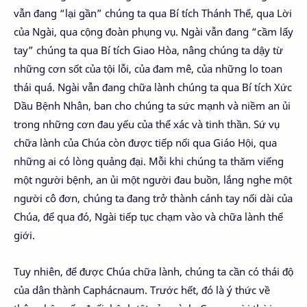
vẫn đang “lại gần” chúng ta qua Bí tích Thánh Thể, qua Lời
của Ngài, qua cộng đoàn phụng vụ. Ngài vẫn đang “cầm lấy
tay” chúng ta qua Bí tích Giao Hòa, nâng chúng ta dậy từ
những cơn sốt của tội lỗi, của đam mê, của những lo toan
thái quá. Ngài vẫn đang chữa lành chúng ta qua Bí tích Xức
Dầu Bệnh Nhân, ban cho chúng ta sức mạnh và niềm an ủi
trong những cơn đau yếu của thể xác và tinh thần. Sứ vụ
chữa lành của Chúa còn được tiếp nối qua Giáo Hội, qua
những ai có lòng quảng đại. Mỗi khi chúng ta thăm viếng
một người bệnh, an ủi một người đau buồn, lắng nghe một
người cô đơn, chúng ta đang trở thành cánh tay nối dài của
Chúa, để qua đó, Ngài tiếp tục chạm vào và chữa lành thế
giới.
Tuy nhiên, để được Chúa chữa lành, chúng ta cần có thái độ
của dân thành Caphácnaum. Trước hết, đó là ý thức về