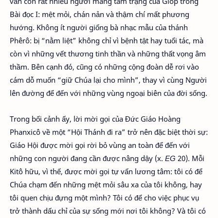
vẫn còn rất nhiều người mang tâm trạng của Gióp trong
Bài đọc I: mệt mỏi, chán nản và thậm chí mất phương
hướng. Không ít người giống bà nhạc mẫu của thánh
Phêrô: bị “nằm liệt” không chỉ vì bệnh tật hay tuổi tác, mà
còn vì những vết thương tinh thần và những thất vọng âm
thầm. Bên cạnh đó, cũng có những cộng đoàn dễ rơi vào
cám dỗ muốn “giữ Chúa lại cho mình”, thay vì cùng Người
lên đường để đến với những vùng ngoại biên của đời sống.
Trong bối cảnh ấy, lời mời gọi của Đức Giáo Hoàng
Phanxicô về một “Hội Thánh đi ra” trở nên đặc biệt thời sự:
Giáo Hội được mời gọi rời bỏ vùng an toàn để đến với
những con người đang cần được nâng dậy (x.
EG
20). Mỗi
Kitô hữu, vì thế, được mời gọi tự vấn lương tâm: tôi có để
Chúa chạm đến những mệt mỏi sâu xa của tôi không, hay
tôi quen chịu đựng một mình? Tôi có để cho việc phục vụ
trở thành dấu chỉ của sự sống mới nơi tôi không? Và tôi có