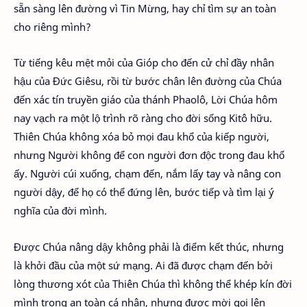
sẵn sàng lên đường vì Tin Mừng, hay chỉ tìm sự an toàn
cho riêng mình?
Từ tiếng kêu mệt mỏi của Gióp cho đến cử chỉ đầy nhân
hậu của Đức Giêsu, rồi từ bước chân lên đường của Chúa
đến xác tín truyền giáo của thánh Phaolô, Lời Chúa hôm
nay vạch ra một lộ trình rõ ràng cho đời sống Kitô hữu.
Thiên Chúa không xóa bỏ mọi đau khổ của kiếp người,
nhưng Người không để con người đơn độc trong đau khổ
ấy. Người cúi xuống, chạm đến, nắm lấy tay và nâng con
người dậy, để họ có thể đứng lên, bước tiếp và tìm lại ý
nghĩa của đời mình.
Được Chúa nâng dậy không phải là điểm kết thúc, nhưng
là khởi đầu của một sứ mạng. Ai đã được chạm đến bởi
lòng thương xót của Thiên Chúa thì không thể khép kín đời
mình trong an toàn cá nhân, nhưng được mời gọi lên