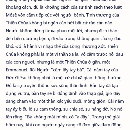
khoảng cách, dù là khoảng cách của sự tinh sạch theo luật
Môsê vốn cấm tiếp xúc với người bệnh. Tình thương của
Thiên Chúa không bị ngăn cản bởi bất cứ rào cản nào.
Người không đứng từ xa phán một lời, nhưng đích thân
đến bên giường bệnh, đi vào trong không gian của sự đau
khổ. Đó là hành vi nhập thể của Lòng Thương Xót. Thiên
Chúa không phải là một vị thần xa lạ, vô cảm trước nỗi đau
của con người, nhưng là một Thiên Chúa ở gần, một
Emmanuel. Rồi Người “cầm lấy tay bà”. Cái nắm tay của
Đức Giêsu không phải là một cử chỉ xã giao thông thường.
Đó là sự truyền thông sức sống thần linh. Bàn tay đã tạo
dựng vũ trụ, bàn tay sẽ bị đóng đinh vào thập giá, giờ đây
đang chạm vào một thân xác yếu đuối, mỏng giòn. Cái nắm
tay ấy biểu lộ sự cảm thông, sự chia sẻ, sự nâng đỡ. Nó nói
lên rằng: “Bà không một mình, có Ta đây”. Trong thế giới
hôm nay, khi con người ngày càng cô đơn giữa đám đông,