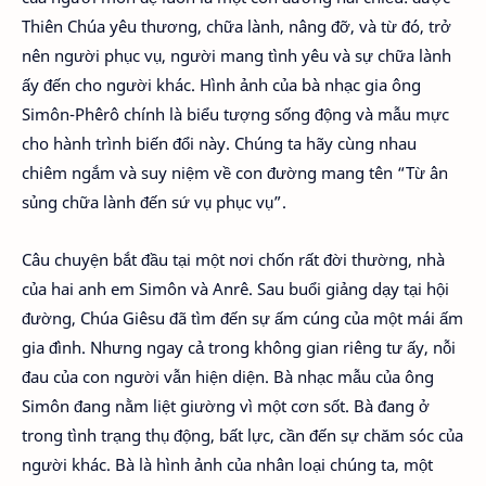
Thiên Chúa yêu thương, chữa lành, nâng đỡ, và từ đó, trở
nên người phục vụ, người mang tình yêu và sự chữa lành
ấy đến cho người khác. Hình ảnh của bà nhạc gia ông
Simôn-Phêrô chính là biểu tượng sống động và mẫu mực
cho hành trình biến đổi này. Chúng ta hãy cùng nhau
chiêm ngắm và suy niệm về con đường mang tên “Từ ân
sủng chữa lành đến sứ vụ phục vụ”.
Câu chuyện bắt đầu tại một nơi chốn rất đời thường, nhà
của hai anh em Simôn và Anrê. Sau buổi giảng dạy tại hội
đường, Chúa Giêsu đã tìm đến sự ấm cúng của một mái ấm
gia đình. Nhưng ngay cả trong không gian riêng tư ấy, nỗi
đau của con người vẫn hiện diện. Bà nhạc mẫu của ông
Simôn đang nằm liệt giường vì một cơn sốt. Bà đang ở
trong tình trạng thụ động, bất lực, cần đến sự chăm sóc của
người khác. Bà là hình ảnh của nhân loại chúng ta, một