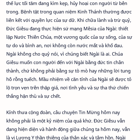
thế lực tối tăm đang kìm kẹp, hủy hoại con người từ bên
trong. Bệnh tật trong quan niệm Kinh Thánh thường được
liên kết với quyền lực của sự dữ. Khi chữa lành và trừ quỷ,
Đức Giêsu đang thực hiện sứ mạng Mêsia của Ngài: thiết
lập Nước Thiên Chúa, một vương quốc của sự sống, của sự
tự do và bình an, nơi không còn nước mắt và khổ đau.
Ngài không cho quỷ nói, vì chúng biết Ngài là ai. Chúa
Giêsu muốn con người đến với Ngài bằng đức tin chân
thành, chứ không phải bằng sự tò mò hay những lời tung
hô rỗng tuếch. Mầu nhiệm về căn tính của Ngài sẽ được tỏ
lộ trọn vẹn trên thập giá, nơi tình yêu và sự tha thứ chiến
thắng hận thù và sự chết.
Kính thưa cộng đoàn, câu chuyện Tin Mừng hôm nay
không phải là một kỷ niệm của quá khứ. Đức Giêsu vẫn
đang hiện diện và hành động giữa chúng ta hôm nay, vẫn
là vị Lương Y thần thiêng của thân xác và tâm hồn. Ngài