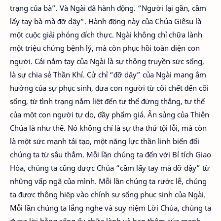
trạng của bà”. Và Ngài đã hành động. “Người lại gần, cầm
lấy tay bà mà đỡ dậy”. Hành động này của Chúa Giêsu là
một cuộc giải phóng đích thực. Ngài không chỉ chữa lành
một triệu chứng bệnh lý, mà còn phục hồi toàn diện con
người. Cái nắm tay của Ngài là sự thông truyền sức sống,
là sự chia sẻ Thần Khí. Cử chỉ “đỡ dậy” của Ngài mang âm
hưởng của sự phục sinh, đưa con người từ cõi chết đến cõi
sống, từ tình trạng nằm liệt đến tư thế đứng thẳng, tư thế
của một con người tự do, đầy phẩm giá. Ân sủng của Thiên
Chúa là như thế. Nó không chỉ là sự tha thứ tội lỗi, mà còn
là một sức mạnh tái tạo, một năng lực thần linh biến đổi
chúng ta từ sâu thẳm. Mỗi lần chúng ta đến với Bí tích Giao
Hòa, chúng ta cũng được Chúa “cầm lấy tay mà đỡ dậy” từ
những vấp ngã của mình. Mỗi lần chúng ta rước lễ, chúng
ta được thông hiệp vào chính sự sống phục sinh của Ngài.
Mỗi lần chúng ta lắng nghe và suy niệm Lời Chúa, chúng ta