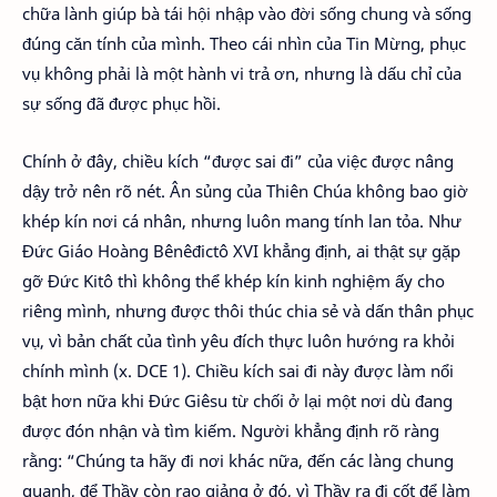
chữa lành giúp bà tái hội nhập vào đời sống chung và sống
đúng căn tính của mình. Theo cái nhìn của Tin Mừng, phục
vụ không phải là một hành vi trả ơn, nhưng là dấu chỉ của
sự sống đã được phục hồi.
Chính ở đây, chiều kích “được sai đi” của việc được nâng
dậy trở nên rõ nét. Ân sủng của Thiên Chúa không bao giờ
khép kín nơi cá nhân, nhưng luôn mang tính lan tỏa. Như
Đức Giáo Hoàng Bênêđictô XVI khẳng định, ai thật sự gặp
gỡ Đức Kitô thì không thể khép kín kinh nghiệm ấy cho
riêng mình, nhưng được thôi thúc chia sẻ và dấn thân phục
vụ, vì bản chất của tình yêu đích thực luôn hướng ra khỏi
chính mình (x. DCE 1). Chiều kích sai đi này được làm nổi
bật hơn nữa khi Đức Giêsu từ chối ở lại một nơi dù đang
được đón nhận và tìm kiếm. Người khẳng định rõ ràng
rằng: “Chúng ta hãy đi nơi khác nữa, đến các làng chung
quanh, để Thầy còn rao giảng ở đó, vì Thầy ra đi cốt để làm