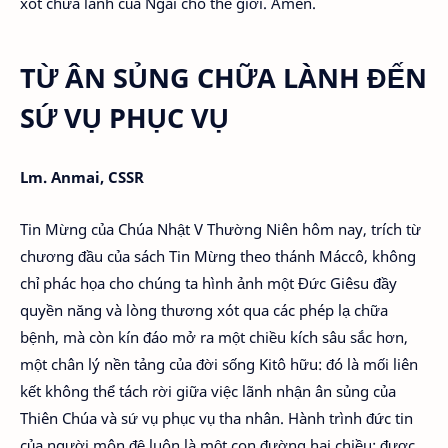
xót chữa lành của Ngài cho thế giới. Amen.
TỪ ÂN SỦNG CHỮA LÀNH ĐẾN
SỨ VỤ PHỤC VỤ
Lm. Anmai, CSSR
Tin Mừng của Chúa Nhật V Thường Niên hôm nay, trích từ
chương đầu của sách Tin Mừng theo thánh Máccô, không
chỉ phác họa cho chúng ta hình ảnh một Đức Giêsu đầy
quyền năng và lòng thương xót qua các phép lạ chữa
bệnh, mà còn kín đáo mở ra một chiều kích sâu sắc hơn,
một chân lý nền tảng của đời sống Kitô hữu: đó là mối liên
kết không thể tách rời giữa việc lãnh nhận ân sủng của
Thiên Chúa và sứ vụ phục vụ tha nhân. Hành trình đức tin
của người môn đệ luôn là một con đường hai chiều: được