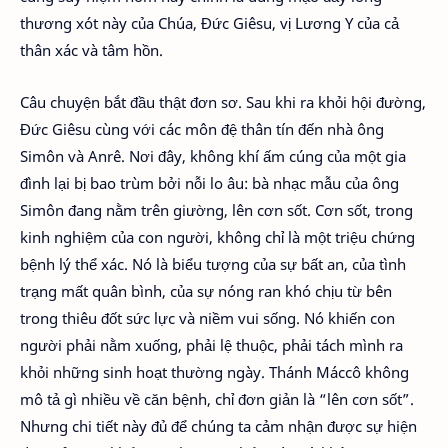
thương xót này của Chúa, Đức Giêsu, vị Lương Y của cả
thân xác và tâm hồn.
Câu chuyện bắt đầu thật đơn sơ. Sau khi ra khỏi hội đường,
Đức Giêsu cùng với các môn đệ thân tín đến nhà ông
Simôn và Anrê. Nơi đây, không khí ấm cúng của một gia
đình lại bị bao trùm bởi nỗi lo âu: bà nhạc mẫu của ông
Simôn đang nằm trên giường, lên cơn sốt. Cơn sốt, trong
kinh nghiệm của con người, không chỉ là một triệu chứng
bệnh lý thể xác. Nó là biểu tượng của sự bất an, của tình
trạng mất quân bình, của sự nóng ran khó chịu từ bên
trong thiêu đốt sức lực và niềm vui sống. Nó khiến con
người phải nằm xuống, phải lệ thuộc, phải tách mình ra
khỏi những sinh hoạt thường ngày. Thánh Máccô không
mô tả gì nhiều về căn bệnh, chỉ đơn giản là “lên cơn sốt”.
Nhưng chi tiết này đủ để chúng ta cảm nhận được sự hiện