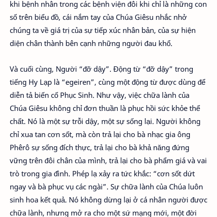
khi bệnh nhân trong các bệnh viện đôi khi chỉ là những con
số trên biểu đồ, cái nắm tay của Chúa Giêsu nhắc nhở
chúng ta về giá trị của sự tiếp xúc nhân bản, của sự hiện
diện chân thành bên cạnh những người đau khổ.
Và cuối cùng, Người “đỡ dậy”. Động từ “đỡ dậy” trong
tiếng Hy Lạp là “egeiren”, cùng một động từ được dùng để
diễn tả biến cố Phục Sinh. Như vậy, việc chữa lành của
Chúa Giêsu không chỉ đơn thuần là phục hồi sức khỏe thể
chất. Nó là một sự trỗi dậy, một sự sống lại. Người không
chỉ xua tan cơn sốt, mà còn trả lại cho bà nhạc gia ông
Phêrô sự sống đích thực, trả lại cho bà khả năng đứng
vững trên đôi chân của mình, trả lại cho bà phẩm giá và vai
trò trong gia đình. Phép lạ xảy ra tức khắc: “cơn sốt dứt
ngay và bà phục vụ các ngài”. Sự chữa lành của Chúa luôn
sinh hoa kết quả. Nó không dừng lại ở cá nhân người được
chữa lành, nhưng mở ra cho một sứ mạng mới, một đời