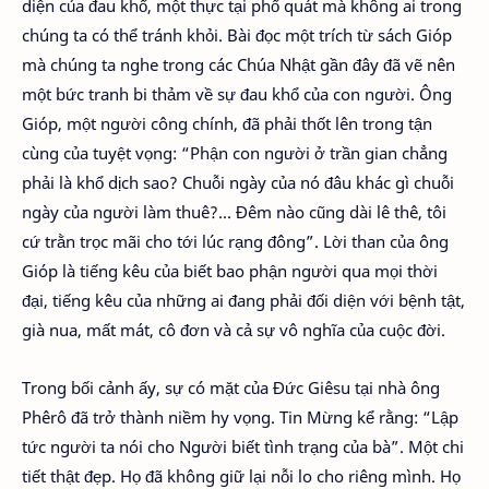
diện của đau khổ, một thực tại phổ quát mà không ai trong
chúng ta có thể tránh khỏi. Bài đọc một trích từ sách Gióp
mà chúng ta nghe trong các Chúa Nhật gần đây đã vẽ nên
một bức tranh bi thảm về sự đau khổ của con người. Ông
Gióp, một người công chính, đã phải thốt lên trong tận
cùng của tuyệt vọng: “Phận con người ở trần gian chẳng
phải là khổ dịch sao? Chuỗi ngày của nó đâu khác gì chuỗi
ngày của người làm thuê?… Đêm nào cũng dài lê thê, tôi
cứ trằn trọc mãi cho tới lúc rạng đông”. Lời than của ông
Gióp là tiếng kêu của biết bao phận người qua mọi thời
đại, tiếng kêu của những ai đang phải đối diện với bệnh tật,
già nua, mất mát, cô đơn và cả sự vô nghĩa của cuộc đời.
Trong bối cảnh ấy, sự có mặt của Đức Giêsu tại nhà ông
Phêrô đã trở thành niềm hy vọng. Tin Mừng kể rằng: “Lập
tức người ta nói cho Người biết tình trạng của bà”. Một chi
tiết thật đẹp. Họ đã không giữ lại nỗi lo cho riêng mình. Họ