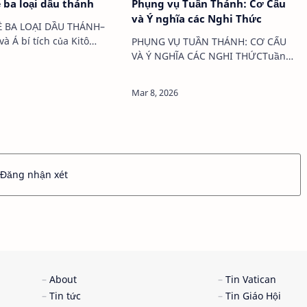
ề ba loại dầu thánh
Phụng vụ Tuần Thánh: Cơ Cấu
và Ý nghĩa các Nghi Thức
Ề BA LOẠI DẦU THÁNH–
và Á bí tích của Kitô
PHỤNG VỤ TUẦN THÁNH: CƠ CẤU
ý nghĩa biểu trưng sâu
VÀ Ý NGHĨA CÁC NGHI THỨCTuần
m đẫm sự phong phú về
Thánh được các giáo phụ gọi là tuần
 Kinh Thánh. Trong
trọng nhất trong Năm Phụng vụ,
tô giáo, có…
tuần Mẹ của các tuần lễ. Trong Tuần
Thánh Giáo Hội …
Đăng nhận xét
About
Tin Vatican
Tin tức
Tin Giáo Hội