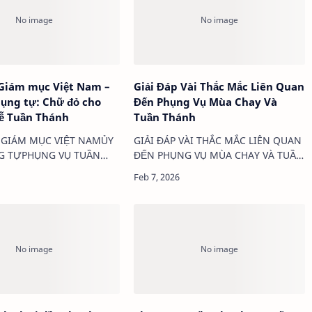
 Giám mục Việt Nam –
Giải Đáp Vài Thắc Mắc Liên Quan
ụng tự: Chữ đỏ cho
Đến Phụng Vụ Mùa Chay Và
̂̃ Tuần Thánh
Tuần Thánh
 GIÁM MỤC VIỆT NAMỦY
GIẢI ĐÁP VÀI THẮC MẮC LIÊN QUAN
G TỰPHỤNG VỤ TUẦN
ĐẾN PHỤNG VỤ MÙA CHAY VÀ TUẦN
 lời nhắc nhở của Đức
THÁNHLm. Giuse Phạm Đình Ái,
 Phanxicô trong Tông
SSSCÂU HỎI 1: Có được sử dụng lá
rio Desiravi, Ủy ban
xanh/cây xanh để trang trí bàn thờ
rực thuộc Hội đồng Gi…
và cung thánh trong …