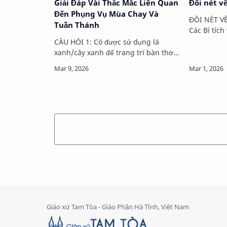
Giải Đáp Vài Thắc Mắc Liên Quan
Đôi nét v
Đến Phụng Vụ Mùa Chay Và
ĐÔI NÉT V
Tuần Thánh
Các Bí tích 
giáo mang 
CÂU HỎI 1: Có được sử dụng lá
sắc và thấ
xanh/cây xanh để trang trí bàn thờ
lịch sử và
và cung thánh trong Mùa Chay
cử hành Ki
không?ĐÁP: Không. Sách Lễ nghi
Giám mục [1984] đã hướng dẫn
rằng không được sử dụng bô…