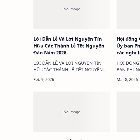
Lời Dẫn Lễ Và Lời Nguyện Tín
Hội đồng
Hữu Các Thánh Lễ Tết Nguyên
Ủy ban Ph
Đán Năm 2026
các nghi le
LỜI DẪN LỄ VÀ LỜI NGUYỆN TÍN
HỘI ĐỒNG
HỮUCÁC THÁNH LỄ TẾT NGUYÊN
BAN PHỤN
ĐÁN NĂM 2026 THÁNH LỄ TẤT NIÊN
THÁNH Theo
(Mẫu 1)LỜI DẪN LỄCộng đoàn thân
Giáo Hoàng
mến,Thời gian không thuộc về con
Thư Deside
người, nhưng được trao phó c…
Phụng tự t