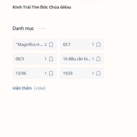
Kinh Trái Tim Đức Chúa Giêsu
Danh mục
"Magnifica Humanitas"
03.7
08/3
10 điều cần biết về mùa vọng
13/06
19.03
19/3
20.11
2025
2026
24 giờ cho chúa
24 giờ cho chúa 2026
4 nước châu phi
4 nước phi châu