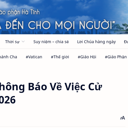
Thời sự
Suy niệm – chia sẻ
Lời Chúa hàng ngày
Đ
hông Báo Về Việc Cử
026