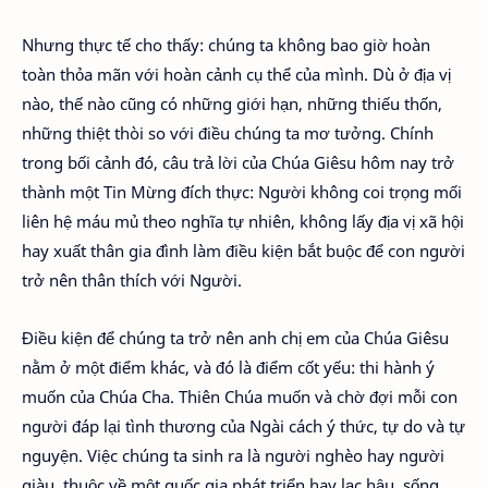
Nhưng thực tế cho thấy: chúng ta không bao giờ hoàn
toàn thỏa mãn với hoàn cảnh cụ thể của mình. Dù ở địa vị
nào, thế nào cũng có những giới hạn, những thiếu thốn,
những thiệt thòi so với điều chúng ta mơ tưởng. Chính
trong bối cảnh đó, câu trả lời của Chúa Giêsu hôm nay trở
thành một Tin Mừng đích thực: Người không coi trọng mối
liên hệ máu mủ theo nghĩa tự nhiên, không lấy địa vị xã hội
hay xuất thân gia đình làm điều kiện bắt buộc để con người
trở nên thân thích với Người.
Điều kiện để chúng ta trở nên anh chị em của Chúa Giêsu
nằm ở một điểm khác, và đó là điểm cốt yếu: thi hành ý
muốn của Chúa Cha. Thiên Chúa muốn và chờ đợi mỗi con
người đáp lại tình thương của Ngài cách ý thức, tự do và tự
nguyện. Việc chúng ta sinh ra là người nghèo hay người
giàu, thuộc về một quốc gia phát triển hay lạc hậu, sống