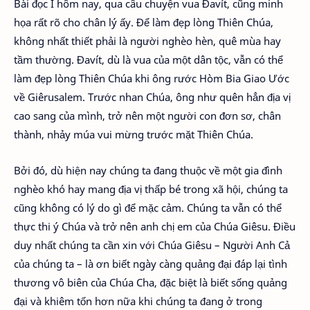
Bài đọc I hôm nay, qua câu chuyện vua Đavít, cũng minh
họa rất rõ cho chân lý ấy. Để làm đẹp lòng Thiên Chúa,
không nhất thiết phải là người nghèo hèn, quê mùa hay
tầm thường. Đavít, dù là vua của một dân tộc, vẫn có thể
làm đẹp lòng Thiên Chúa khi ông rước Hòm Bia Giao Ước
về Giêrusalem. Trước nhan Chúa, ông như quên hẳn địa vị
cao sang của mình, trở nên một người con đơn sơ, chân
thành, nhảy múa vui mừng trước mặt Thiên Chúa.
Bởi đó, dù hiện nay chúng ta đang thuộc về một gia đình
nghèo khó hay mang địa vị thấp bé trong xã hội, chúng ta
cũng không có lý do gì để mặc cảm. Chúng ta vẫn có thể
thực thi ý Chúa và trở nên anh chị em của Chúa Giêsu. Điều
duy nhất chúng ta cần xin với Chúa Giêsu – Người Anh Cả
của chúng ta – là ơn biết ngày càng quảng đại đáp lại tình
thương vô biên của Chúa Cha, đặc biệt là biết sống quảng
đại và khiêm tốn hơn nữa khi chúng ta đang ở trong