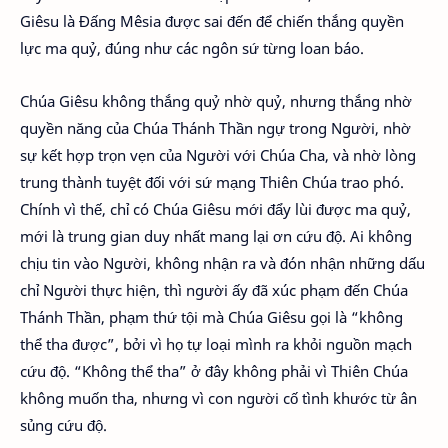
Giêsu là Đấng Mêsia được sai đến để chiến thắng quyền
lực ma quỷ, đúng như các ngôn sứ từng loan báo.
Chúa Giêsu không thắng quỷ nhờ quỷ, nhưng thắng nhờ
quyền năng của Chúa Thánh Thần ngự trong Người, nhờ
sự kết hợp trọn vẹn của Người với Chúa Cha, và nhờ lòng
trung thành tuyệt đối với sứ mạng Thiên Chúa trao phó.
Chính vì thế, chỉ có Chúa Giêsu mới đẩy lùi được ma quỷ,
mới là trung gian duy nhất mang lại ơn cứu độ. Ai không
chịu tin vào Người, không nhận ra và đón nhận những dấu
chỉ Người thực hiện, thì người ấy đã xúc phạm đến Chúa
Thánh Thần, phạm thứ tội mà Chúa Giêsu gọi là “không
thể tha được”, bởi vì họ tự loại mình ra khỏi nguồn mạch
cứu độ. “Không thể tha” ở đây không phải vì Thiên Chúa
không muốn tha, nhưng vì con người cố tình khước từ ân
sủng cứu độ.