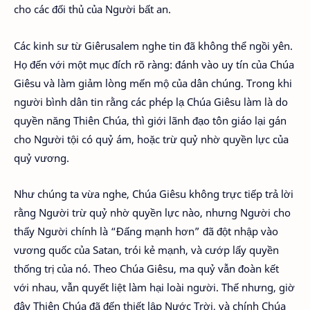
cho các đối thủ của Người bất an.
Các kinh sư từ Giêrusalem nghe tin đã không thể ngồi yên.
Họ đến với một mục đích rõ ràng: đánh vào uy tín của Chúa
Giêsu và làm giảm lòng mến mộ của dân chúng. Trong khi
người bình dân tin rằng các phép lạ Chúa Giêsu làm là do
quyền năng Thiên Chúa, thì giới lãnh đạo tôn giáo lại gán
cho Người tội có quỷ ám, hoặc trừ quỷ nhờ quyền lực của
quỷ vương.
Như chúng ta vừa nghe, Chúa Giêsu không trực tiếp trả lời
rằng Người trừ quỷ nhờ quyền lực nào, nhưng Người cho
thấy Người chính là “Đấng mạnh hơn” đã đột nhập vào
vương quốc của Satan, trói kẻ mạnh, và cướp lấy quyền
thống trị của nó. Theo Chúa Giêsu, ma quỷ vẫn đoàn kết
với nhau, vẫn quyết liệt làm hại loài người. Thế nhưng, giờ
đây Thiên Chúa đã đến thiết lập Nước Trời, và chính Chúa