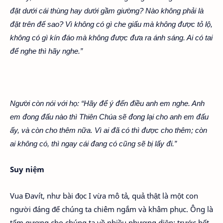
đặt dưới cái thùng hay dưới gầm giường? Nào không phải là
đặt trên đế sao? Vì không có gì che giấu mà không được tỏ lộ,
không có gì kín đáo mà không được đưa ra ánh sáng. Ai có tai
để nghe thì hãy nghe.”
Người còn nói với họ: “Hãy để ý đến điều anh em nghe. Anh
em đong đấu nào thì Thiên Chúa sẽ đong lại cho anh em đấu
ấy, và còn cho thêm nữa. Vì ai đã có thì được cho thêm; còn
ai không có, thì ngay cái đang có cũng sẽ bị lấy đi.”
Suy niệm
Vua Đavít, như bài đọc I vừa mô tả, quả thật là một con
người đáng để chúng ta chiêm ngắm và khâm phục. Ông là
tấm gương cho chúng ta về nhiều phương diện: trước hết,