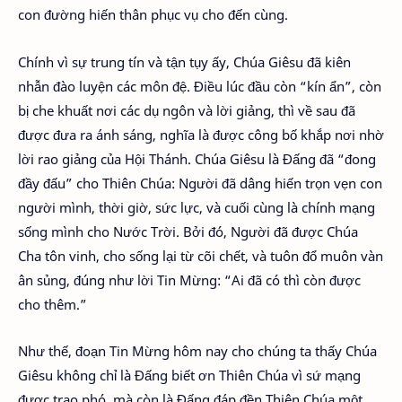
con đường hiến thân phục vụ cho đến cùng.
Chính vì sự trung tín và tận tụy ấy, Chúa Giêsu đã kiên
nhẫn đào luyện các môn đệ. Điều lúc đầu còn “kín ẩn”, còn
bị che khuất nơi các dụ ngôn và lời giảng, thì về sau đã
được đưa ra ánh sáng, nghĩa là được công bố khắp nơi nhờ
lời rao giảng của Hội Thánh. Chúa Giêsu là Đấng đã “đong
đầy đấu” cho Thiên Chúa: Người đã dâng hiến trọn vẹn con
người mình, thời giờ, sức lực, và cuối cùng là chính mạng
sống mình cho Nước Trời. Bởi đó, Người đã được Chúa
Cha tôn vinh, cho sống lại từ cõi chết, và tuôn đổ muôn vàn
ân sủng, đúng như lời Tin Mừng: “Ai đã có thì còn được
cho thêm.”
Như thế, đoạn Tin Mừng hôm nay cho chúng ta thấy Chúa
Giêsu không chỉ là Đấng biết ơn Thiên Chúa vì sứ mạng
được trao phó, mà còn là Đấng đáp đền Thiên Chúa một