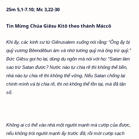
2Sm 5,1-7.10; Mc 3,22-30
Tin Mừng Chúa Giêsu Kitô theo thánh Máccô
Khi ấy, các kinh sư từ Giêrusalem xuống nói rằng: “Ông ấy bị
quỷ vương Bêendêbun ám và nhờ tướng quỷ mà ông trừ quỷ.”
Đức Giêsu gọi họ lại, dùng dụ ngôn mà nói với họ: “Satan làm
sao trừ Satan được? Nước nào tự chia rẽ thì không thể bền,
nhà nào tự chia rẽ thì không thể vững. Nếu Satan chống lại
chính mình và bị chia rẽ, thì nó không thể tồn tại, mà đã tận
số.
Không ai có thể vào nhà một người mạnh mà cướp của được,
nếu không trói người mạnh ấy trước đã; rồi mới cướp sạch