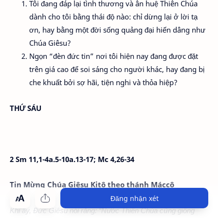
Tôi đang đáp lại tình thương và ân huệ Thiên Chúa
dành cho tôi bằng thái độ nào: chỉ dừng lại ở lời tạ
ơn, hay bằng một đời sống quảng đại hiến dâng như
Chúa Giêsu?
Ngọn “đèn đức tin” nơi tôi hiện nay đang được đặt
trên giá cao để soi sáng cho người khác, hay đang bị
che khuất bởi sợ hãi, tiện nghi và thỏa hiệp?
THỨ SÁU
2 Sm 11,1-4a.5-10a.13-17; Mc 4,26-34
Tin Mừng Chúa Giêsu Kitô theo thánh Máccô
Đăng nhận xét
Khi ấy, Đức Giêsu nói rằng: “Nước Thiên Chúa cũng giống