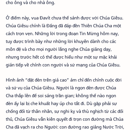
cho ông và cho nhà ông.
Ở điểm này, vua Đavít chưa thể sánh được với Chúa Giêsu.
Chúa Giêsu chính là Đấng đã đáp đền Thiên Chúa Cha một
cách trọn vẹn. Những lời trong đoạn Tin Mừng hôm nay,
tuy được trình bày như những lời khuyên dành cho các
môn đệ và cho mọi người lắng nghe Chúa giảng dạy,
nhưng trước hết có thể được hiểu như một sự mặc khải
gián tiếp về chính con người và sứ mạng của Chúa Giêsu.
Hình ảnh “đặt đèn trên giá cao” ám chỉ đến chính cuộc đời
và sứ vụ của Chúa Giêsu. Người là ngọn đèn được Chúa
Cha thắp lên để soi sáng trần gian; không thể nào ngọn
đèn ấy lại bị che khuất hay úp cho tắt đi. Dù gặp phải sự
chống đối từ thân nhân, sự nghi kỵ và thù nghịch từ các đối
thủ, Chúa Giêsu vẫn kiên quyết đi trọn con đường mà Chúa
Cha đã vạch ra cho Người: con đường rao giảng Nước Trời,