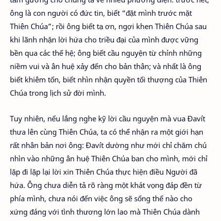
ông là con người có đức tin, biết “đặt mình trước mặt
Thiên Chúa”; rồi ông biết tạ ơn, ngợi khen Thiên Chúa sau
khi lãnh nhận lời hứa cho triều đại của mình được vững
bền qua các thế hệ; ông biết cầu nguyện từ chính những
niềm vui và ân huệ xảy đến cho bản thân; và nhất là ông
biết khiêm tốn, biết nhìn nhận quyền tối thượng của Thiên
Chúa trong lịch sử đời mình.
Tuy nhiên, nếu lắng nghe kỹ lời cầu nguyện mà vua Đavít
thưa lên cùng Thiên Chúa, ta có thể nhận ra một giới hạn
rất nhân bản nơi ông: Đavít dường như mới chỉ chăm chú
nhìn vào những ân huệ Thiên Chúa ban cho mình, mới chỉ
lặp đi lặp lại lời xin Thiên Chúa thực hiện điều Người đã
hứa. Ông chưa diễn tả rõ ràng một khát vọng đáp đền từ
phía mình, chưa nói đến việc ông sẽ sống thế nào cho
xứng đáng với tình thương lớn lao mà Thiên Chúa dành