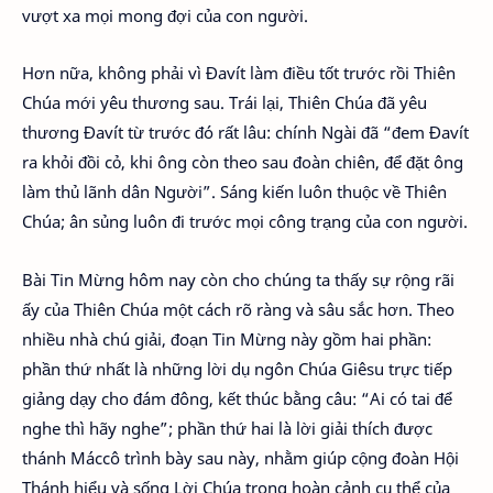
vượt xa mọi mong đợi của con người.
Hơn nữa, không phải vì Đavít làm điều tốt trước rồi Thiên
Chúa mới yêu thương sau. Trái lại, Thiên Chúa đã yêu
thương Đavít từ trước đó rất lâu: chính Ngài đã “đem Đavít
ra khỏi đồi cỏ, khi ông còn theo sau đoàn chiên, để đặt ông
làm thủ lãnh dân Người”. Sáng kiến luôn thuộc về Thiên
Chúa; ân sủng luôn đi trước mọi công trạng của con người.
Bài Tin Mừng hôm nay còn cho chúng ta thấy sự rộng rãi
ấy của Thiên Chúa một cách rõ ràng và sâu sắc hơn. Theo
nhiều nhà chú giải, đoạn Tin Mừng này gồm hai phần:
phần thứ nhất là những lời dụ ngôn Chúa Giêsu trực tiếp
giảng dạy cho đám đông, kết thúc bằng câu: “Ai có tai để
nghe thì hãy nghe”; phần thứ hai là lời giải thích được
thánh Máccô trình bày sau này, nhằm giúp cộng đoàn Hội
Thánh hiểu và sống Lời Chúa trong hoàn cảnh cụ thể của