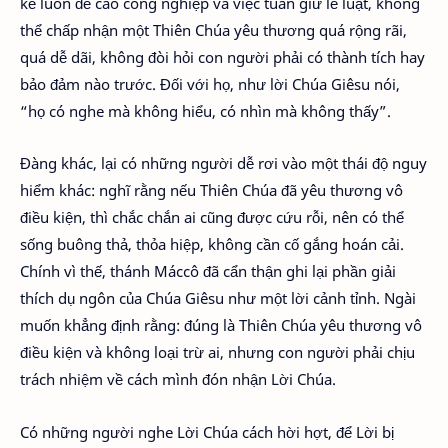
kẻ luôn đề cao công nghiệp và việc tuân giữ lề luật, không
thể chấp nhận một Thiên Chúa yêu thương quá rộng rãi,
quá dễ dãi, không đòi hỏi con người phải có thành tích hay
bảo đảm nào trước. Đối với họ, như lời Chúa Giêsu nói,
“họ có nghe mà không hiểu, có nhìn mà không thấy”.
Đàng khác, lại có những người dễ rơi vào một thái độ nguy
hiểm khác: nghĩ rằng nếu Thiên Chúa đã yêu thương vô
điều kiện, thì chắc chắn ai cũng được cứu rỗi, nên có thể
sống buông thả, thỏa hiệp, không cần cố gắng hoán cải.
Chính vì thế, thánh Máccô đã cẩn thận ghi lại phần giải
thích dụ ngôn của Chúa Giêsu như một lời cảnh tỉnh. Ngài
muốn khẳng định rằng: đúng là Thiên Chúa yêu thương vô
điều kiện và không loại trừ ai, nhưng con người phải chịu
trách nhiệm về cách mình đón nhận Lời Chúa.
Có những người nghe Lời Chúa cách hời hợt, để Lời bị