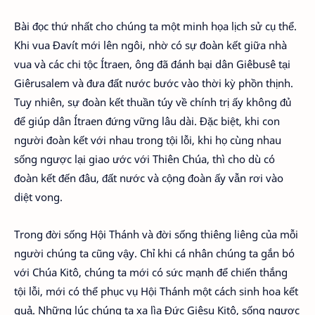
Bài đọc thứ nhất cho chúng ta một minh họa lịch sử cụ thể.
Khi vua Đavít mới lên ngôi, nhờ có sự đoàn kết giữa nhà
vua và các chi tộc Ítraen, ông đã đánh bại dân Giêbusê tại
Giêrusalem và đưa đất nước bước vào thời kỳ phồn thịnh.
Tuy nhiên, sự đoàn kết thuần túy về chính trị ấy không đủ
để giúp dân Ítraen đứng vững lâu dài. Đặc biệt, khi con
người đoàn kết với nhau trong tội lỗi, khi họ cùng nhau
sống ngược lại giao ước với Thiên Chúa, thì cho dù có
đoàn kết đến đâu, đất nước và cộng đoàn ấy vẫn rơi vào
diệt vong.
Trong đời sống Hội Thánh và đời sống thiêng liêng của mỗi
người chúng ta cũng vậy. Chỉ khi cá nhân chúng ta gắn bó
với Chúa Kitô, chúng ta mới có sức mạnh để chiến thắng
tội lỗi, mới có thể phục vụ Hội Thánh một cách sinh hoa kết
quả. Những lúc chúng ta xa lìa Đức Giêsu Kitô, sống ngược