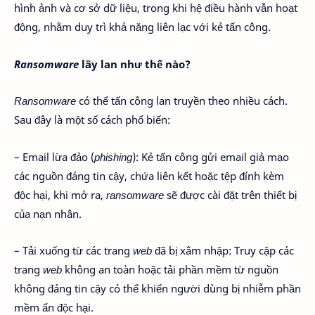
hình ảnh và cơ sở dữ liệu, trong khi hệ điều hành vẫn hoạt
động, nhằm duy trì khả năng liên lạc với kẻ tấn công.
Ransomware
lây lan như thế nào?
Ransomware
có thể tấn công lan truyền theo nhiều cách.
Sau đây là một số cách phổ biến:
– Email lừa đảo (
phishing
): Kẻ tấn công gửi email giả mạo
các nguồn đáng tin cậy, chứa liên kết hoặc tệp đính kèm
độc hại, khi mở ra,
ransomware
sẽ được cài đặt trên thiết bị
của nạn nhân.
– Tải xuống từ các trang
web
đã bị xâm nhập: Truy cập các
trang
web
không an toàn hoặc tải phần mềm từ nguồn
không đáng tin cậy có thể khiến người dùng bị nhiễm phần
mềm ẩn độc hại.