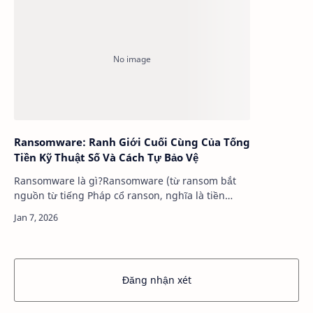
Ransomware: Ranh Giới Cuối Cùng Của Tống
Tiền Kỹ Thuật Số Và Cách Tự Bảo Vệ
Ransomware là gì?Ransomware (từ ransom bắt
nguồn từ tiếng Pháp cổ ranson, nghĩa là tiền
chuộc; và ware là viết tắt của software) là một loại
phần mềm độc hại nhằm ngăn chặn quyền t…
Đăng nhận xét