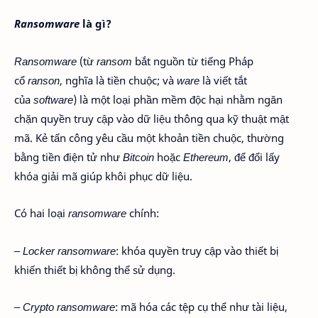
Ransomware
là gì?
Ransomware
(từ
ransom
bắt nguồn từ tiếng Pháp
cổ
ranson
, nghĩa là tiền chuộc; và
ware
là viết tắt
của
software
) là một loại phần mềm độc hại nhằm ngăn
chặn quyền truy cập vào dữ liệu thông qua kỹ thuật mật
mã. Kẻ tấn công yêu cầu một khoản tiền chuộc, thường
bằng tiền điện tử như
Bitcoin
hoặc
Ethereum
, để đổi lấy
khóa giải mã giúp khôi phục dữ liệu.
Có hai loại
ransomware
chính:
– Locker ransomware
: khóa quyền truy cập vào thiết bị
khiến thiết bị không thể sử dụng.
– Crypto ransomware
: mã hóa các tệp cụ thể như tài liệu,