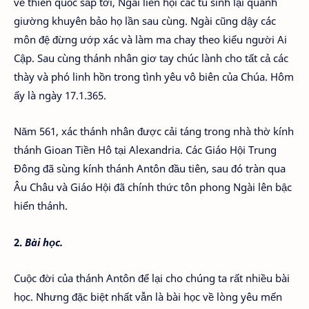
về thiên quốc sắp tới, Ngài liền hội các tu sinh lại quanh
giường khuyên bảo họ lần sau cùng. Ngài cũng dậy các
môn đệ đừng ướp xác và làm ma chay theo kiểu người Ai
Cập. Sau cùng thánh nhân giơ tay chúc lành cho tất cả các
thày và phó linh hồn trong tình yêu vô biên của Chúa. Hôm
ấy là ngày 17.1.365.
Năm 561, xác thánh nhân được cải táng trong nhà thờ kính
thánh Gioan Tiền Hô tại Alexandria. Các Giáo Hội Trung
Ðông đã sùng kính thánh Antôn đầu tiên, sau đó tràn qua
Âu Châu và Giáo Hội đã chính thức tôn phong Ngài lên bậc
hiển thánh.
2.
Bài học.
Cuộc đời của thánh Antôn để lại cho chúng ta rất nhiều bài
học. Nhưng đặc biệt nhất vẫn là bài học về lòng yêu mến