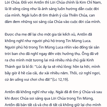
Lời Chúa. Đối với Antôn thì Lời Chúa chính là Kim Chỉ Nam,
là lẽ sống cũng như là ánh sáng luôn hướng dẫn cuộc đời
của mình. Ngài luôn đi tìm thánh ý của Thiên Chúa, can
đảm đem những soi sáng của Chúa vào cuộc đời của mình.
Được cha mẹ để lại cho một gia tài kếch xù, Antôn đã
không nghĩ như người phú hộ trong Tin Mừng Luca.
Người phú hộ trong Tin Mừng Luca nhìn vào đống tài sản
trời ban cho đã nghĩ ngay đến việc hưởng thụ. Ông đã vẽ
ra cho mình một tương lai mà nhiều nhà chú giải Kinh
Thánh gọi là bỉ ổi: “Lúc ấy ta sẽ nhủ lòng: hồn ta hỡi, mình
bây giờ ê hề của cải, dư xài nhiều năm. Thôi, cứ nghỉ ngơi,
cứ ăn uống vui chơi cho đã!”(Lc 12,19).
Antôn đã không nghĩ như vậy. Ngài đã đi tìm ý Chúa và sau
khi được Chúa soi sáng qua Lời Chúa trong Tin Mừng,
Antôn đã bán tất cả và cho đi tất cả không giữ lại cho mình