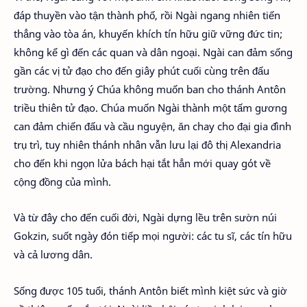
đáp thuyền vào tận thành phố, rồi Ngài ngang nhiên tiến
thẳng vào tòa án, khuyến khích tín hữu giữ vững đức tin;
không kể gì đến các quan và dân ngoại. Ngài can đảm sống
gần các vị tử đạo cho đến giây phút cuối cùng trên đấu
trường. Nhưng ý Chúa không muốn ban cho thánh Antôn
triều thiên tử đạo. Chúa muốn Ngài thành một tấm gương
can đảm chiến đấu và cầu nguyện, ăn chay cho đại gia đình
trụ trì, tuy nhiên thánh nhân vẫn lưu lại đô thị Alexandria
cho đến khi ngọn lửa bách hại tắt hẳn mới quay gót về
cộng đồng của mình.
Và từ đây cho đến cuối đời, Ngài dựng lều trên sườn núi
Gokzin, suốt ngày đón tiếp mọi người: các tu sĩ, các tín hữu
và cả lương dân.
Sống được 105 tuổi, thánh Antôn biết mình kiệt sức và giờ