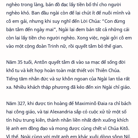
nghèo trong làng, bán đồ đạc lấy tiền bố thí cho người
nghèo khó
.
Ban đầu ngài còn để lại chút ít để nuôi mình và
cô em gái, nhưng khi suy nghĩ đến Lời Chúa: “Con đừng
bận tâm đến ngày mai”, Ngài lại đem bán tất cả những cái
còn lại lấy tiền cho người nghèo. Xong việc, ngài gởi cô em
vào một cộng đoàn Trinh nữ, rồi quyết tâm bỏ thế gian.
Năm 35 tuổi, Antôn quyết tâm đi vào sa mạc để sống đời
khổ tu và kết hợp hoàn toàn mật thiết với Thiên Chúa.
Tiếng tăm nhân đức và sự khôn ngoan của Ngài lan tỏa rất
xa. Nhiều khách thập phương đã kéo đến xin Ngài chỉ giáo.
Năm 327, khi được tin hoàng đế Maximinô Đaia ra chỉ bách
hại công giáo, và tại Alexandria sắp có cuộc xử tử một số
tín hữu trung kiên, thánh nhân liền nhất định xuống khích
lệ anh em đồng đạo và mong được cùng chết vì Chúa Kitô.
Vì thế, Ngài cùng với một anh em khác xuôi dòng sông Nil,