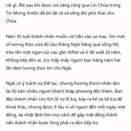
cái gì. Rồi sau khi được soi sáng cũng qua Lời Chúa trong
Tin Mừng Antôn đã bỏ tất cả và sống đời phó thác cho
Chúa.
Năm 35 tuổi thánh nhân muốn rút hẳn vào sa mạc. Với một
số lương thực vừa đủ sáu tháng Ngài băng qua sông Nil,
trèo lên một ngọn núi cao gần Atfite và ở đó suốt 20 năm,
không tiếp đón ai, trừ mấy mấy người bạn hàng năm hai
lần đem lương thực tới cho Ngài.
Ngài có ý tránh xa thế tục, nhưng hương thơm nhân đức
lại lôi kéo nhiều người khách thập phương đến thăm. Ban
đầu thánh nhân còn tìm lẽ nọ lẽ kia, bày ra kế nọ kế kia để
thoái thác, nhưng được ít lâu vì số người đến mỗi ngày một
đông, lại nhất định tìm mọi cách để gặp mặt đấng thánh
nên thánh nhân buộc lòng phải ra đón tiếp họ.