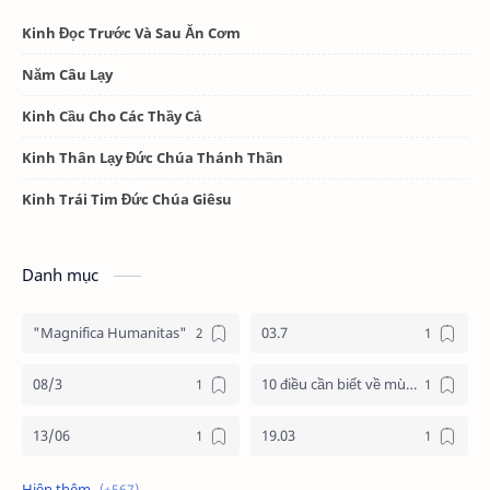
Kinh Đọc Trước Và Sau Ăn Cơm
Năm Câu Lạy
Kinh Cầu Cho Các Thầy Cả
Kinh Thân Lạy Đức Chúa Thánh Thần
Kinh Trái Tim Đức Chúa Giêsu
Danh mục
"Magnifica Humanitas"
03.7
08/3
10 điều cần biết về mùa vọng
13/06
19.03
19/3
20.11