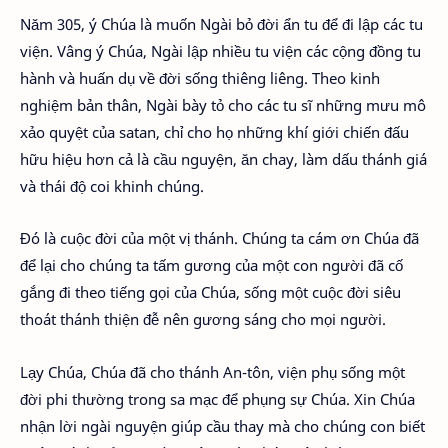
Năm 305, ý Chúa là muốn Ngài bỏ đời ẩn tu để đi lập các tu
viện. Vâng ý Chúa, Ngài lập nhiều tu viện các cộng đồng tu
hành và huấn dụ về đời sống thiêng liêng. Theo kinh
nghiệm bản thân, Ngài bày tỏ cho các tu sĩ những mưu mô
xảo quyệt của satan, chỉ cho họ những khí giới chiến đấu
hữu hiệu hơn cả là cầu nguyện, ăn chay, làm dấu thánh giá
và thái độ coi khinh chúng.
Đó là cuộc đời của một vị thánh. Chúng ta cám ơn Chúa đã
để lại cho chúng ta tấm gương của một con người đã cố
gắng đi theo tiếng gọi của Chúa, sống một cuộc đời siêu
thoát thánh thiện đễ nên gương sáng cho mọi người.
Lạy Chúa, Chúa đã cho thánh An-tôn, viện phụ sống một
đời phi thường trong sa mạc để phụng sự Chúa. Xin Chúa
nhận lời ngài nguyện giúp cầu thay mà cho chúng con biết