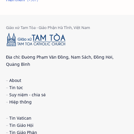
2025
2026
24 giờ cho chúa
24 giờ cho chúa 2026
4 nước châu phi
4 nước phi châu
5 cách đơn giản dọn tâm hồn đón chúa
6 gương mặt
Địa chỉ: Đường Phạm Văn Đồng, Nam Sách, Đồng Hới,
Quảng Bình
7 ơn chúa thánh thần
9 điều nên biết
About
Ad Limina 2026
AI
Tin tức
Suy niệm - chia sẻ
An ninh mạng
an táng
Hiệp thông
anton-viện phụ
Argentina và Pêru
Tin Vatican
Tin Giáo Hội
ba bí tích khai tâm
Bác ái Xã hội - Caritas
Tin Giáo Phận