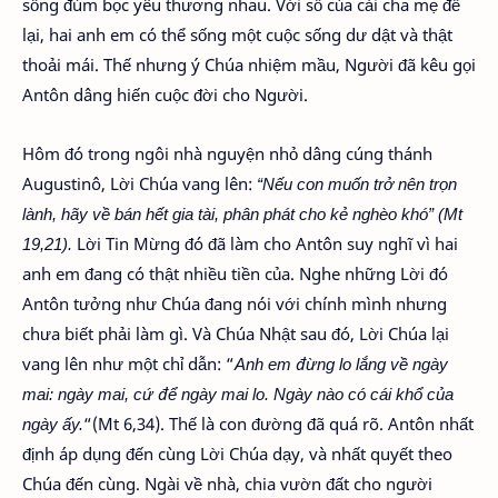
sống đùm bọc yêu thương nhau. Với số của cải cha mẹ để
lại, hai anh em có thể sống một cuộc sống dư dật và thật
thoải mái. Thế nhưng ý Chúa nhiệm mầu, Người đã kêu gọi
Antôn dâng hiến cuộc đời cho Người.
Hôm đó trong ngôi nhà nguyện nhỏ dâng cúng thánh
Augustinô, Lời Chúa vang lên:
“Nếu con muốn trở nên trọn
lành, hãy về bán hết gia tài, phân phát cho kẻ nghèo khó” (Mt
19,21).
Lời Tin Mừng đó đã làm cho Antôn suy nghĩ vì hai
anh em đang có thật nhiều tiền của. Nghe những Lời đó
Antôn tưởng như Chúa đang nói với chính mình nhưng
chưa biết phải làm gì. Và Chúa Nhật sau đó, Lời Chúa lại
vang lên như một chỉ dẫn: “
Anh em đừng lo lắng về ngày
mai: ngày mai, cứ để ngày mai lo. Ngày nào có cái khổ của
ngày ấy.
“(Mt 6,34). Thế là con đường đã quá rõ. Antôn nhất
định áp dụng đến cùng Lời Chúa dạy, và nhất quyết theo
Chúa đến cùng. Ngài về nhà, chia vườn đất cho người