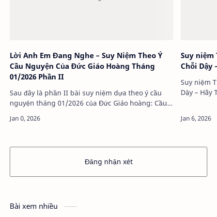
Lời Anh Em Đang Nghe – Suy Niệm Theo Ý
Suy niệm 
Cầu Nguyện Của Đức Giáo Hoàng Tháng
Chỗi Dậy 
01/2026 Phần II
Suy niệm T
Dậy – Hãy
Sau đây là phần II bài suy niệm dựa theo ý cầu
Giê-su Ki-
nguyện tháng 01/2026 của Đức Giáo hoàng: Cầu
lại đi ra 
cho việc cầu nguyện với Lời Chúa.Trong tháng
01/2026, chúng ta cùng cầu nguyện để việc c…
Đăng nhận xét
Bài xem nhiều