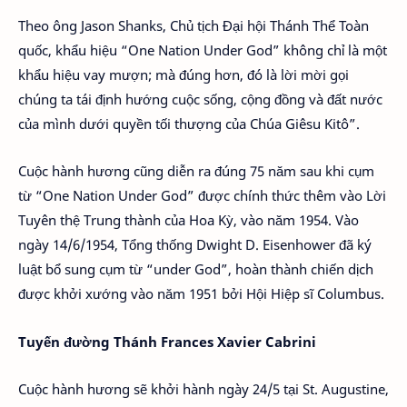
Theo ông Jason Shanks, Chủ tịch Đại hội Thánh Thể Toàn
quốc, khẩu hiệu “One Nation Under God” không chỉ là một
khẩu hiệu vay mượn; mà đúng hơn, đó là lời mời gọi
chúng ta tái định hướng cuộc sống, cộng đồng và đất nước
của mình dưới quyền tối thượng của Chúa Giêsu Kitô”.
Cuộc hành hương cũng diễn ra đúng 75 năm sau khi cụm
từ “One Nation Under God” được chính thức thêm vào Lời
Tuyên thệ Trung thành của Hoa Kỳ, vào năm 1954. Vào
ngày 14/6/1954, Tổng thống Dwight D. Eisenhower đã ký
luật bổ sung cụm từ “under God”, hoàn thành chiến dịch
được khởi xướng vào năm 1951 bởi Hội Hiệp sĩ Columbus.
Tuyến đường Thánh Frances Xavier Cabrini
Cuộc hành hương sẽ khởi hành ngày 24/5 tại St. Augustine,