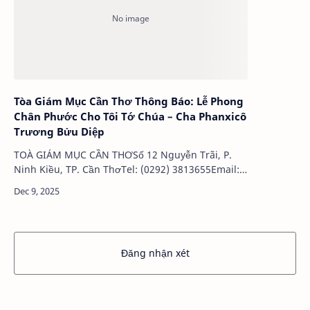
Tòa Giám Mục Cần Thơ Thông Báo: Lễ Phong
Chân Phước Cho Tôi Tớ Chúa – Cha Phanxicô
Trương Bửu Diệp
TOÀ GIÁM MỤC CẦN THƠSố 12 Nguyễn Trãi, P.
Ninh Kiều, TP. Cần ThơTel: (0292) 3813655Email:
[email protected]Số: 40-TB/2025THÔNG BÁOV/v.
Lễ Phong chân phước cho Tôi tớ Chúa – Cha Ph…
Đăng nhận xét