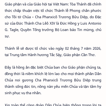
Giáo phận và của Giáo hội tại Việt Nam: Tòa Thánh đã chính
thức chấp thuận việc tổ chức Thánh lễ Phong chân phước
cho Tôi tớ Chúa – Cha Phanxicô Trương Bửu Diệp, do Đặc
sứ của Đức Thánh Cha Lêô XIV là Đức Hồng y Luis Antonio
G. Tagle, Quyền Tổng trưởng Bộ Loan báo Tin mừng, chủ
sự.
Thánh lễ sẽ được tổ chức vào ngày 02 tháng 7 năm 2026,
tại Trung tâm Hành hương Tắc Sậy, Giáo phận Cần Thơ.
Đây là hồng ân đặc biệt Chúa ban cho Giáo phận chúng ta,
đồng thời là niềm khích lệ lớn lao cho mọi thành phần Dân
Chúa noi gương Cha Phanxicô Trương Bửu Diệp trung
thành sống đức tin, nồng nàn yêu mến Chúa và tận tâm hy
sinh phục vụ tha nhân.
Xin toàn thể cộng đoàn Dân Chúa hiệp thông trong lời tạ