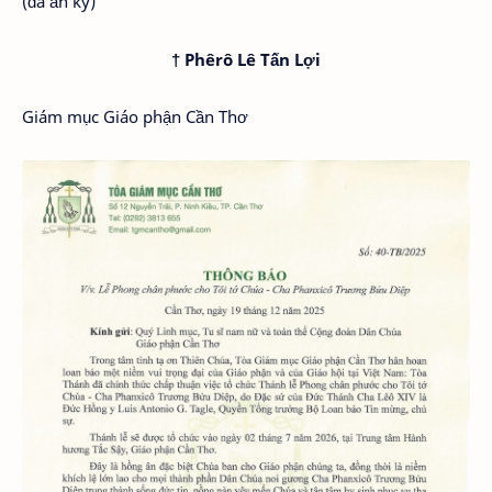
(đã ấn ký)
†
Phêrô Lê Tấn Lợi
Giám mục Giáo phận Cần Thơ