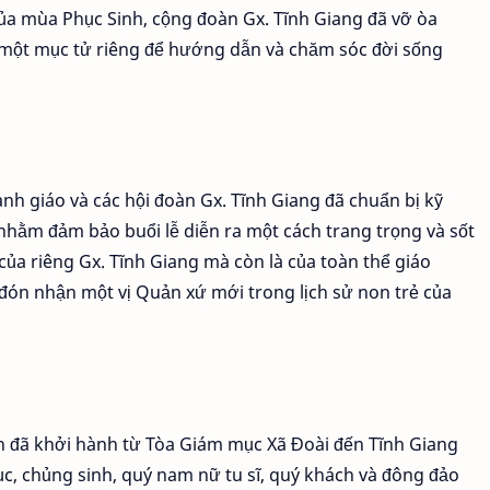
ủa mùa Phục Sinh, cộng đoàn Gx. Tĩnh Giang đã vỡ òa
ó một mục tử riêng để hướng dẫn và chăm sóc đời sống
ành giáo và các hội đoàn Gx. Tĩnh Giang đã chuẩn bị kỹ
, nhằm đảm bảo buổi lễ diễn ra một cách trang trọng và sốt
của riêng Gx. Tĩnh Giang mà còn là của toàn thể giáo
c đón nhận một vị Quản xứ mới trong lịch sử non trẻ của
 đã khởi hành từ Tòa Giám mục Xã Đoài đến Tĩnh Giang
ục, chủng sinh, quý nam nữ tu sĩ, quý khách và đông đảo