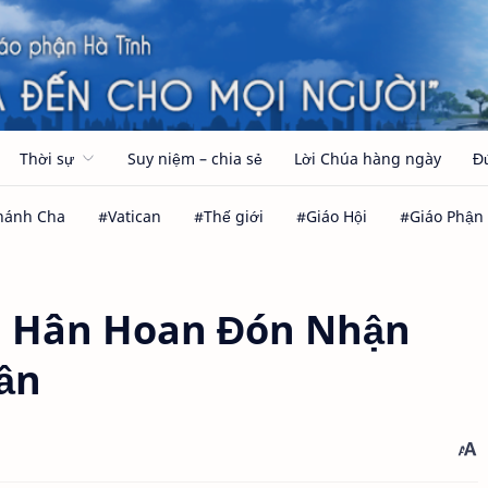
Thời sự
Suy niệm – chia sẻ
Lời Chúa hàng ngày
Đ
g Hân Hoan Đón Nhận
ần