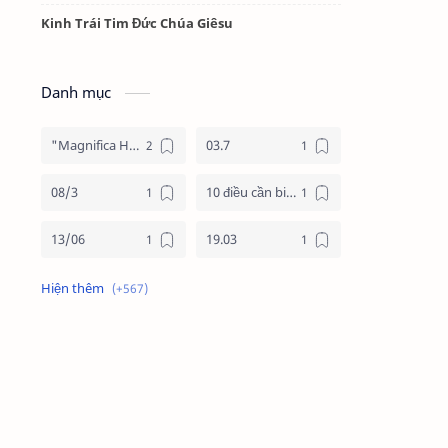
Kinh Trái Tim Đức Chúa Giêsu
Danh mục
"Magnifica Humanitas"
03.7
08/3
10 điều cần biết về mùa vọng
13/06
19.03
19/3
20.11
2025
2026
24 giờ cho chúa
24 giờ cho chúa 2026
4 nước châu phi
4 nước phi châu