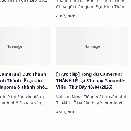
Đức Thánh Cha Lêô XIV
Thánh Kinh là "Bức thư tình" Thiên
h lễ tại Douala với
Chúa gửi trần gian. Đọc Kinh Thánh
 hữu, khích lệ giới trẻ
không chỉ là đọc chữ, mà là cuộc
n và tránh bạo lực. Ngài
gặp gỡ sống động với Thiên Chúa.
 Bệnh viện …
Qua bài học này, các Giáo Phụ dạy
ch…
 Camerun] Đức Thánh
[Trực tiếp] Tông du Camerun:
nh Thánh lễ tại sân
THÁNH LỄ tại Sân bay Yaoundé-
 Japoma ở thành phố
Ville (Thứ Bảy 18/04/2026)
nh lễ tại Sân vận động
Vatican News Tiếng Việt truyền hình
hành phố Douala vào
THÁNH LỄ tại Sân bay Yaoundé-Ville
17/4/2026, , dựa t…
trong chuyến tông du của Đức
Thánh Cha đến Camerun Thứ Bảy
18/04/2026 Múi giờ: - Camerun: …