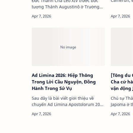
Camerun, 
Đức Thánh Cha Lêô XIV trước bức
chủ sự Thán
tượng Thánh Augustinô ở Trường
600.000 tín
Đại học Công giáo Trung Phi, tại
sống đức ti
Camerun, ngày 1…
cũng thăm
Ad Limina 2026: Hiệp Thông
[Tông du
Trong Lời Cầu Nguyện, Đồng
Cha cử hà
Hành Trong Sứ Vụ
vận động
Douala
Sau đây là bài viết giới thiệu về
Chủ sự Thá
chuyến Ad Limina Apostolorum 2026
Japoma ở t
của Hội đồng Giám mục Việt Nam
trưa ngày 
của Đức Giám mục Giuse Đỗ Mạnh
Hùng, Tổng Thư ký Hội đồng Giám
mục Việt Nam.Sáng…