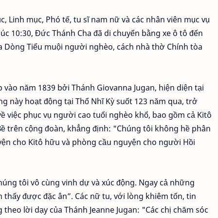
, Linh mục, Phó tế, tu sĩ nam nữ và các nhân viên mục vụ
lúc 10:30, Đức Thánh Cha đã di chuyển bằng xe ô tô đến
a Dòng Tiểu muội người nghèo, cách nhà thờ Chính tòa
 vào năm 1839 bởi Thánh Giovanna Jugan, hiện diện tại
ng này hoạt động tại Thổ Nhĩ Kỳ suốt 123 năm qua, trở
ề việc phục vụ người cao tuổi nghèo khổ, bao gồm cả Kitô
 Bề trên cộng đoàn, khẳng định: "Chúng tôi không hề phân
uyện cho Kitô hữu và phòng cầu nguyện cho người Hồi
Chúng tôi vô cùng vinh dự và xúc động. Ngay cả những
thấy được đặc ân”. Các nữ tu, với lòng khiêm tốn, tin
 theo lời dạy của Thánh Jeanne Jugan: "Các chị chăm sóc