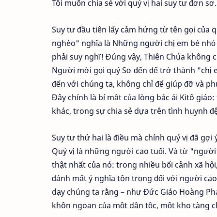
Tôi muốn chia sẻ với quý vị hai suy tư đơn sơ.
Suy tư đầu tiên lấy cảm hứng từ tên gọi của 
nghèo" nghĩa là Những người chị em bé nhỏ c
phải suy nghĩ! Đúng vậy, Thiên Chúa không c
Người mời gọi quý Sơ đến để trở thành "chị
đến với chúng ta, không chỉ để giúp đỡ và p
Đây chính là bí mật của lòng bác ái Kitô giáo
khác, trong sự chia sẻ dựa trên tình huynh đệ
Suy tư thứ hai là điều mà chính quý vị đã gợi
Quý vị là những người cao tuổi. Và từ "người
thật nhất của nó: trong nhiều bối cảnh xã hội,
đánh mất ý nghĩa tôn trọng đối với người cao
dạy chúng ta rằng – như Đức Giáo Hoàng Phanx
khôn ngoan của một dân tộc, một kho tàng cho