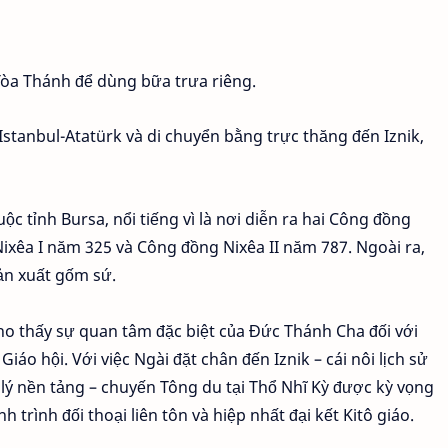
 Tòa Thánh để dùng bữa trưa riêng.
stanbul-Atatürk và di chuyển bằng trực thăng đến Iznik,
uộc tỉnh Bursa, nổi tiếng vì là nơi diễn ra hai Công đồng
ixêa I năm 325 và Công đồng Nixêa II năm 787. Ngoài ra,
ản xuất gốm sứ.
o thấy sự quan tâm đặc biệt của Đức Thánh Cha đối với
iáo hội. Với việc Ngài đặt chân đến Iznik – cái nôi lịch sử
 lý nền tảng – chuyến Tông du tại Thổ Nhĩ Kỳ được kỳ vọng
h trình đối thoại liên tôn và hiệp nhất đại kết Kitô giáo.