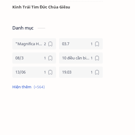
Kinh Trái Tim Đức Chúa Giêsu
Danh mục
"Magnifica Humanitas"
03.7
08/3
10 điều cần biết về mùa vọng
13/06
19.03
19/3
20.11
2025
2026
24 giờ cho chúa
24 giờ cho chúa 2026
4 nước châu phi
4 nước phi châu