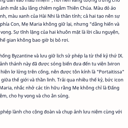
àng dẫn vào mầu nhiệm", nơi nền vàng tượng trưng cho
, ánh mắt sâu lắng chiêm ngắm Thiên Chúa. Màu đỏ áo
h, màu xanh của Hài Nhi là thần tính; cả hai tạo nên sự
về phía Con, Mẹ Maria không giữ lại, nhưng "dâng hiến và
ọng. Sự tĩnh lặng của hai khuôn mặt là lời cầu nguyện,
thế gian không bao giờ bị bỏ rơi.
ng Byzantine và lưu giữ lịch sử phép lạ từ thế kỷ thứ IX.
ảnh thánh này đã được sóng biển đưa đến tu viện Iviron
hiện lơ lửng trên cổng, nên được tôn kính là "Portaitissa"
ữa thế giới và thần linh. Trải qua nhiều thế kỷ, bức icon
 Maria, nhắc nhở các tín hữu rằng Mẹ không chỉ là Đấng
ệm, cho hy vọng và cho ân sủng.
 phép lành cho cộng đoàn và chụp ảnh lưu niệm cùng với