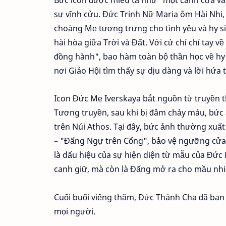
Bức icon được miêu tả như "một cánh cửa v
sự vĩnh cửu. Đức Trinh Nữ Maria ôm Hài Nhi
choàng Mẹ tượng trưng cho tình yêu và hy sin
hài hòa giữa Trời và Đất. Với cử chỉ chỉ tay 
đồng hành", bao hàm toàn bộ thần học về hy v
nơi Giáo Hội tìm thấy sự dịu dàng và lời hứa 
Icon Đức Mẹ Iverskaya bắt nguồn từ truyền thố
Tương truyền, sau khi bị đâm chảy máu, bức 
trên Núi Athos. Tại đây, bức ảnh thường xuất 
– "Đấng Ngự trên Cổng", bảo vệ ngưỡng cửa gi
là dấu hiệu của sự hiện diện từ mẫu của Đức
canh giữ, mà còn là Đấng mở ra cho mầu nhi
Cuối buổi viếng thăm, Đức Thánh Cha đã ban
mọi người.