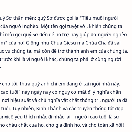
quý Sơ thân mến: quý Sơ được gọi là "Tiểu muội người
ủa người nghèo. Một tên gọi tuyệt vời, khiến chúng ta
hỉ mời gọi quý Sơ đến để hỗ trợ hay giúp đỡ người nghèo.
 em" của họ! Giống như Chúa Giêsu mà Chúa Cha đã sai
hục vụ chúng ta, mà còn để trở thành anh em của chúng ta.
: trước khi là vì người khác, chúng ta phải ở cùng người
.
 ý cho tôi, thưa quý anh chị em đang ở tại ngôi nhà này.
 cao tuổi" này ngày nay có nguy cơ mất đi ý nghĩa chân
 nơi hiệu suất và chủ nghĩa vật chất thống trị, người ta đã
 tuổi. Tuy nhiên, Kinh Thánh và các truyền thống tốt đẹp
icô yêu thích nhắc đi nhắc lại – người cao tuổi là sự
 cháu chắt của họ, cho gia đình họ, và cho toàn xã hội!