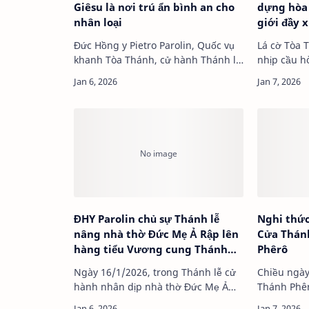
Giêsu là nơi trú ẩn bình an cho
dựng hòa 
nhân loại
giới đầy 
của Tòa 
Đức Hồng y Pietro Parolin, Quốc vụ
Lá cờ Tòa Thánh “X
khanh Tòa Thánh, cử hành Thánh lễ
nhịp cầu h
tại Nhà thờ đồng Chính tòa Thánh
gắn các mố
Gia ở Kuw…
ĐHY Parolin chủ sự Thánh lễ
Nghi thức
nâng nhà thờ Đức Mẹ Ả Rập lên
Cửa Thán
hàng tiểu Vương cung Thánh
Phêrô
đường
Ngày 16/1/2026, trong Thánh lễ cử
Chiều ngày
hành nhân dịp nhà thờ Đức Mẹ Ả
Thánh Phê
Rập được nâng lên hàng Tiểu
Gambetti, 