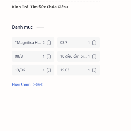
Kinh Trái Tim Đức Chúa Giêsu
Danh mục
"Magnifica Humanitas"
03.7
08/3
10 điều cần biết về mùa vọng
13/06
19.03
19/3
20.11
2025
2026
24 giờ cho chúa
24 giờ cho chúa 2026
4 nước châu phi
4 nước phi châu