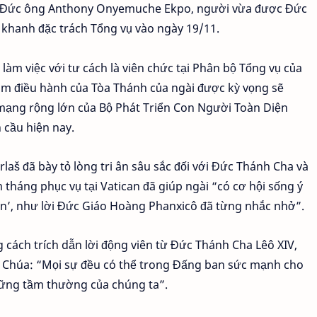
ệm Đức ông Anthony Onyemuche Ekpo, người vừa được Đức
khanh đặc trách Tổng vụ vào ngày 19/11.
àm việc với tư cách là viên chức tại Phân bộ Tổng vụ của
âm điều hành của Tòa Thánh của ngài được kỳ vọng sẽ
mạng rộng lớn của Bộ Phát Triển Con Người Toàn Diện
 cầu hiện nay.
laš đã bày tỏ lòng tri ân sâu sắc đối với Đức Thánh Cha và
tháng phục vụ tại Vatican đã giúp ngài “có cơ hội sống ý
hần’, như lời Đức Giáo Hoàng Phanxicô đã từng nhắc nhở”.
g cách trích dẫn lời động viên từ Đức Thánh Cha Lêô XIV,
 Chúa: “Mọi sự đều có thể trong Đấng ban sức mạnh cho
hững tầm thường của chúng ta”.