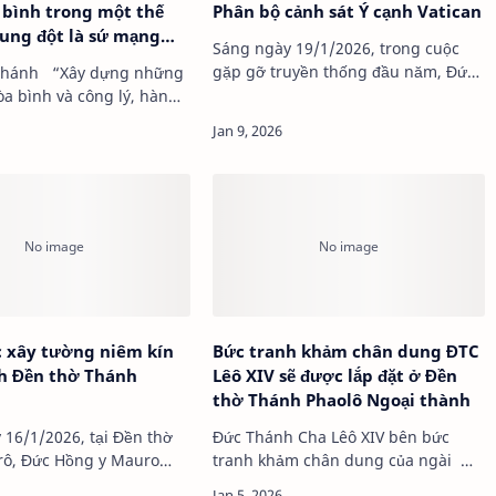
bình trong một thế
Phân bộ cảnh sát Ý cạnh Vatican
xung đột là sứ mạng
Sáng ngày 19/1/2026, trong cuộc
Thánh
gặp gỡ truyền thống đầu năm, Đức
ây dựng những
Thánh Cha Lêô XIV đã gửi lời chúc
òa bình và công lý, hàn
tốt đẹp nhất…
i dây liên kết đ…
 xây tường niêm kín
Bức tranh khảm chân dung ĐTC
h Đền thờ Thánh
Lêô XIV sẽ được lắp đặt ở Đền
thờ Thánh Phaolô Ngoại thành
 16/1/2026, tại Đền thờ
Đức Thánh Cha Lêô XIV bên bức
rô, Đức Hồng y Mauro
tranh khảm chân dung của ngài …
Giám quản Đền thờ, đã