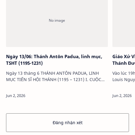
Ngày 13/06: Thánh Antôn Padua, linh mục,
Giáo Xứ V
TSHT (1195-1231)
Thánh Đ
Ngày 13 tháng 6 THÁNH ANTÔN PADUA, LINH
Vào lúc 19
MỤC TIẾN SĨ HỘI THÁNH (1195 – 1231) I. CUỘC
Louis Nguy
ĐỜI Hôm nay Giáo hội cho chúng ta mừng lễ
Giáo xứ Vĩ
thánh Antôn Padua, một vị thánh rất gần gũi và …
cung hiến
Đăng nhận xét