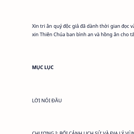
Xin tri ân quý độc giả đã dành thời gian đọc 
xin Thiên Chúa ban bình an và hồng ân cho tấ
MỤC LỤC
LỜI NÓI ĐẦU
CHƯƠNG I: BỐI CẢNH LỊCH SỬ VÀ ĐỊA LÝ V