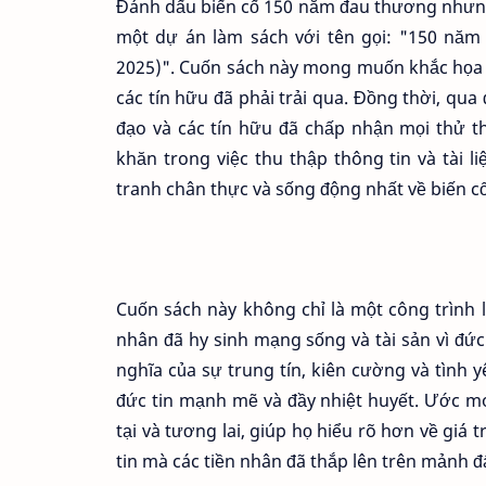
Đánh dấu biến cố 150 năm đau thương nhưng
một dự án làm sách với tên gọi: "150 năm 
2025)". Cuốn sách này mong muốn khắc họa 
các tín hữu đã phải trải qua. Đồng thời, qua 
đạo và các tín hữu đã chấp nhận mọi thử t
khăn trong việc thu thập thông tin và tài l
tranh chân thực và sống động nhất về biến cố
Cuốn sách này không chỉ là một công trình lị
nhân đã hy sinh mạng sống và tài sản vì đức
nghĩa của sự trung tín, kiên cường và tình 
đức tin mạnh mẽ và đầy nhiệt huyết. Ước m
tại và tương lai, giúp họ hiểu rõ hơn về giá t
tin mà các tiền nhân đã thắp lên trên mảnh đ