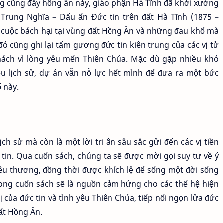
 cũng đầy hồng ân này, giáo phận Hà Tĩnh đã khởi xướng
Trung Nghĩa – Dấu ấn Đức tin trên đất Hà Tĩnh (1875 –
cuộc bách hại tại vùng đất Hồng Ân và những đau khổ mà
đó cũng ghi lại tấm gương đức tin kiên trung của các vị tử
hách vì lòng yêu mến Thiên Chúa. Mặc dù gặp nhiều khó
iệu lịch sử, dự án vẫn nỗ lực hết mình để đưa ra một bức
 này.
ch sử mà còn là một lời tri ân sâu sắc gửi đến các vị tiền
 tin. Qua cuốn sách, chúng ta sẽ được mời gọi suy tư về ý
yêu thương, đồng thời được khích lệ để sống một đời sống
ong cuốn sách sẽ là nguồn cảm hứng cho các thế hệ hiện
rị của đức tin và tình yêu Thiên Chúa, tiếp nối ngọn lửa đức
ất Hồng Ân.