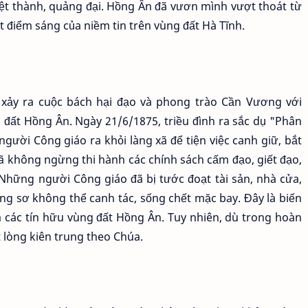
hiệt thành, quảng đại. Hồng Ân đã vươn mình vượt thoát từ
t điểm sáng của niềm tin trên vùng đất Hà Tĩnh.
xảy ra cuộc bách hại đạo và phong trào Cần Vương với
 đất Hồng Ân. Ngày 21/6/1875, triều đình ra sắc dụ "Phân
người Công giáo ra khỏi làng xã để tiện việc canh giữ, bắt
đã không ngừng thi hành các chính sách cấm đạo, giết đạo,
 Những người Công giáo đã bị tước đoạt tài sản, nhà cửa,
ng sơ không thể canh tác, sống chết mặc bay. Đây là biến
a các tín hữu vùng đất Hồng Ân. Tuy nhiên, dù trong hoàn
 lòng kiên trung theo Chúa.