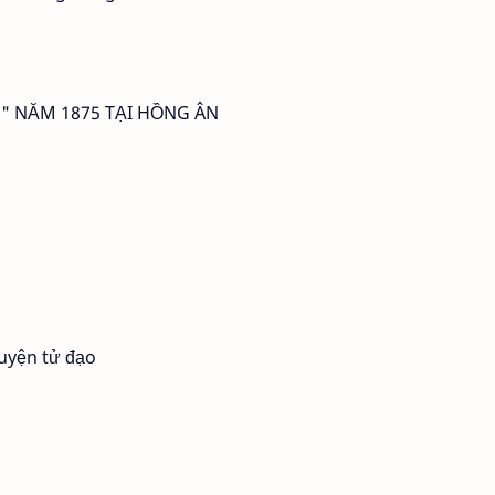
O" NĂM 1875 TẠI HỒNG ÂN
uyện tử đạo