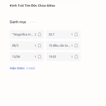
Kinh Trái Tim Đức Chúa Giêsu
Danh mục
"Magnifica Humanitas"
03.7
08/3
10 điều cần biết về mùa vọng
13/06
19.03
19/3
20.11
2025
2026
24 giờ cho chúa
24 giờ cho chúa 2026
4 nước châu phi
4 nước phi châu