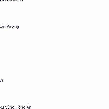
o Cần Vương
Ân
áo xứ vùng Hồng Ân