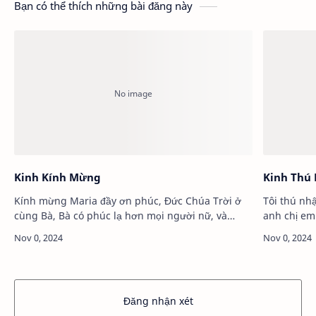
Bạn có thể thích những bài đăng này
Kinh Kính Mừng
Kinh Thú
Kính mừng Maria đầy ơn phúc, Đức Chúa Trời ở
Tôi thú nh
cùng Bà, Bà có phúc lạ hơn mọi người nữ, và
anh chị em
Giêsu con lòng Bà gồm phúc lạ. Thánh Maria Đức
lời nói, vi
Mẹ Chúa Trời cầu cho chúng con là kẻ có tội…
ngực và đọc)
Đăng nhận xét