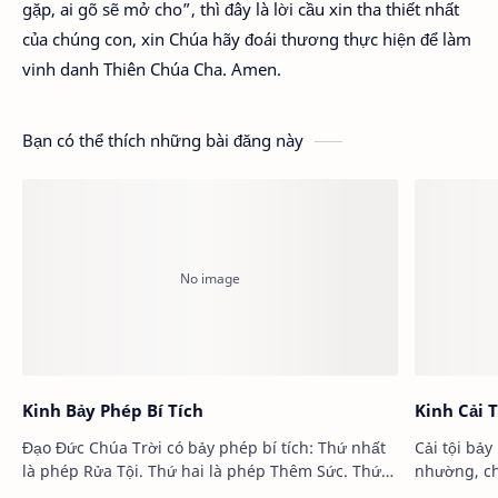
gặp, ai gõ sẽ mở cho”, thì đây là lời cầu xin tha thiết nhất
của chúng con, xin Chúa hãy đoái thương thực hiện để làm
vinh danh Thiên Chúa Cha. Amen.
Bạn có thể thích những bài đăng này
Kinh Bảy Phép Bí Tích
Kinh Cải 
Đạo Đức Chúa Trời có bảy phép bí tích: Thứ nhất
Cải tội bả
là phép Rửa Tội. Thứ hai là phép Thêm Sức. Thứ
nhường, ch
ba là phép Mình Thánh Chúa. Thứ bốn là phép
tiện. Thứ 