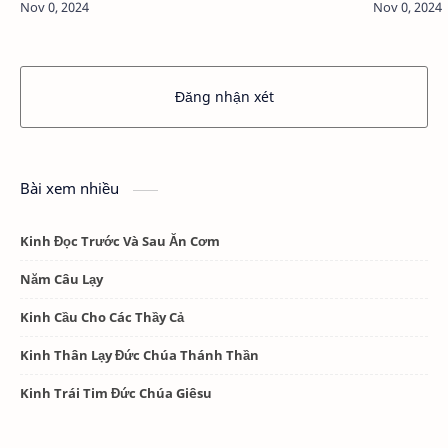
Giải Tội. Thứ năm là phép Xức Dầu Th…
dục. Thứ b
Đăng nhận xét
Bài xem nhiều
Kinh Đọc Trước Và Sau Ăn Cơm
Năm Câu Lạy
Kinh Cầu Cho Các Thầy Cả
Kinh Thân Lạy Đức Chúa Thánh Thần
Kinh Trái Tim Đức Chúa Giêsu